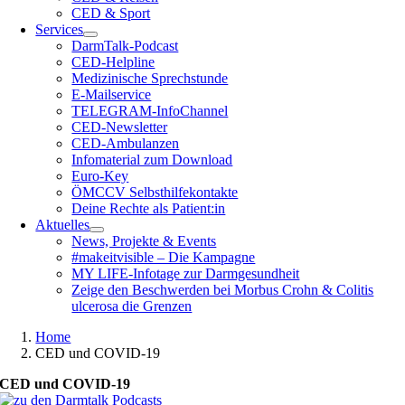
CED & Sport
Services
DarmTalk-Podcast
CED-Helpline
Medizinische Sprechstunde
E-Mailservice
TELEGRAM-InfoChannel
CED-Newsletter
CED-Ambulanzen
Infomaterial zum Download
Euro-Key
ÖMCCV Selbsthilfekontakte
Deine Rechte als Patient:in
Aktuelles
News, Projekte & Events
#makeitvisible – Die Kampagne
MY LIFE-Infotage zur Darmgesundheit
Zeige den Beschwerden bei Morbus Crohn & Colitis
ulcerosa die Grenzen
Home
CED und COVID-19
CED und COVID-19