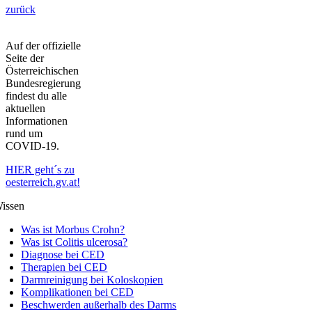
zurück
Auf der offizielle
Seite der
Österreichischen
Bundesregierung
findest du alle
aktuellen
Informationen
rund um
COVID-19.
HIER geht´s zu
oesterreich.gv.at!
issen
Was ist Morbus Crohn?
Was ist Colitis ulcerosa?
Diagnose bei CED
Therapien bei CED
Darmreinigung bei Koloskopien
Komplikationen bei CED
Beschwerden außerhalb des Darms