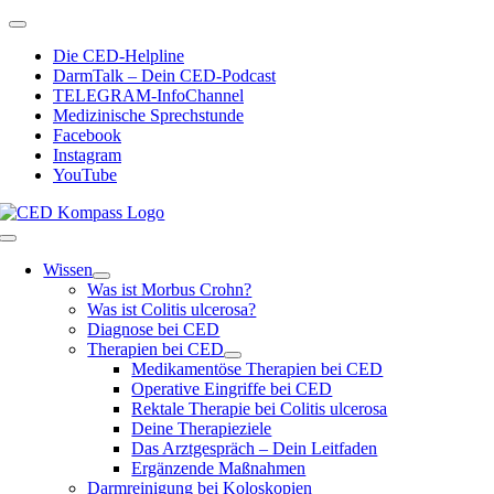
Zum
Toggle
Inhalt
Navigation
Die CED-Helpline
springen
DarmTalk – Dein CED-Podcast
TELEGRAM-InfoChannel
Medizinische Sprechstunde
Facebook
Instagram
YouTube
Toggle
Navigation
Wissen
Was ist Morbus Crohn?
Was ist Colitis ulcerosa?
Diagnose bei CED
Therapien bei CED
Medikamentöse Therapien bei CED
Operative Eingriffe bei CED
Rektale Therapie bei Colitis ulcerosa
Deine Therapieziele
Das Arztgespräch – Dein Leitfaden
Ergänzende Maßnahmen
Darmreinigung bei Koloskopien