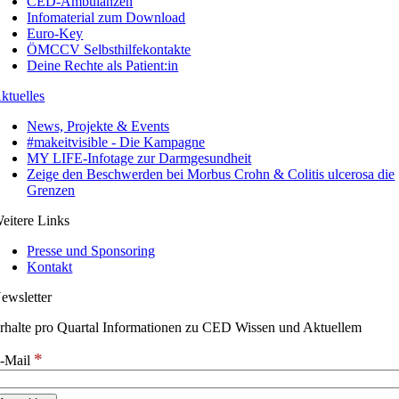
CED-Ambulanzen
Infomaterial zum Download
Euro-Key
ÖMCCV Selbsthilfekontakte
Deine Rechte als Patient:in
ktuelles
News, Projekte & Events
#makeitvisible - Die Kampagne
MY LIFE-Infotage zur Darmgesundheit
Zeige den Beschwerden bei Morbus Crohn & Colitis ulcerosa die
Grenzen
eitere Links
Presse und Sponsoring
Kontakt
ewsletter
rhalte pro Quartal Informationen zu CED Wissen und Aktuellem
*
-Mail