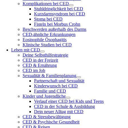
Komplikationen bei CED
Stuhldringlichkeit bei CED
Kurzdarmsyndrom bei CED
Stoma bei CED
Fisteln bei Morbus Crohn
Beschwerden außerhalb des Darms
CED-ähnliche Erkrankungen
Eosinophile Ösophagitis
Klinische Studien bei CED
Leben mit CED
Deine Selbsthilfestrategie
CED in der Freizeit
CED & Ernährung
CED im Job
Sexualität & Familienplanung
Partnerschaft und Sexualität
Kinderwunsch bei CED
Familie und CED
Kinder und Jugendliche
Verlauf einer CED bei Kids und Teens
CED in der Schule & Ausbildung
Dein neuer Alltag mit CED
CED & Stressbewältigung
CED & Psychische Gesundheit
CED & Reisen