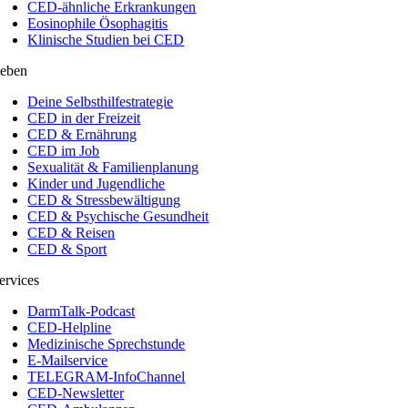
CED-ähnliche Erkrankungen
Eosinophile Ösophagitis
Klinische Studien bei CED
eben
Deine Selbsthilfestrategie
CED in der Freizeit
CED & Ernährung
CED im Job
Sexualität & Familienplanung
Kinder und Jugendliche
CED & Stressbewältigung
CED & Psychische Gesundheit
CED & Reisen
CED & Sport
ervices
DarmTalk-Podcast
CED-Helpline
Medizinische Sprechstunde
E-Mailservice
TELEGRAM-InfoChannel
CED-Newsletter