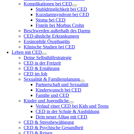
Komplikationen bei CED
Stuhldringlichkeit bei CED
Kurzdarmsyndrom bei CED
Stoma bei CED
Fisteln bei Morbus Crohn
Beschwerden außerhalb des Darms
CED-ähnliche Erkrankungen
Eosinophile Ösophagitis
Klinische Studien bei CED
Leben mit CED
Deine Selbsthilfestrategie
CED in der Freizeit
CED & Ernährung
CED im Job
Sexualität & Familienplanung
Partnerschaft und Sexualität
Kinderwunsch bei CED
Familie und CED
Kinder und Jugendliche
Verlauf einer CED bei Kids und Teens
CED in der Schule & Ausbildung
Dein neuer Alltag mit CED
CED & Stressbewältigung
CED & Psychische Gesundheit
CED & Reisen