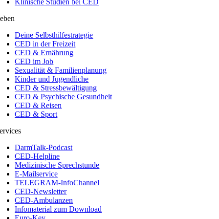
Klinische Studien bei CED
eben
Deine Selbsthilfestrategie
CED in der Freizeit
CED & Ernährung
CED im Job
Sexualität & Familienplanung
Kinder und Jugendliche
CED & Stressbewältigung
CED & Psychische Gesundheit
CED & Reisen
CED & Sport
ervices
DarmTalk-Podcast
CED-Helpline
Medizinische Sprechstunde
E-Mailservice
TELEGRAM-InfoChannel
CED-Newsletter
CED-Ambulanzen
Infomaterial zum Download
Euro-Key