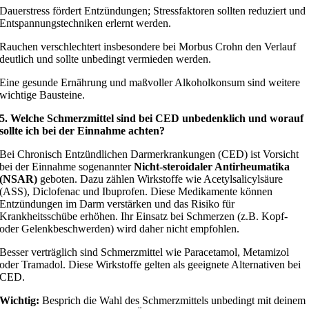
Dauerstress fördert Entzündungen; Stressfaktoren sollten reduziert und
Entspannungstechniken erlernt werden.
Rauchen verschlechtert insbesondere bei Morbus Crohn den Verlauf
deutlich und sollte unbedingt vermieden werden.
Eine gesunde Ernährung und maßvoller Alkoholkonsum sind weitere
wichtige Bausteine.
5. Welche Schmerzmittel sind bei CED unbedenklich und worauf
sollte ich bei der Einnahme achten?
Bei Chronisch Entzündlichen Darmerkrankungen (CED) ist Vorsicht
bei der Einnahme sogenannter
Nicht-steroidaler Antirheumatika
(NSAR)
geboten. Dazu zählen Wirkstoffe wie Acetylsalicylsäure
(ASS), Diclofenac und Ibuprofen. Diese Medikamente können
Entzündungen im Darm verstärken und das Risiko für
Krankheitsschübe erhöhen. Ihr Einsatz bei Schmerzen (z.B. Kopf-
oder Gelenkbeschwerden) wird daher nicht empfohlen.
Besser verträglich sind Schmerzmittel wie Paracetamol, Metamizol
oder Tramadol. Diese Wirkstoffe gelten als geeignete Alternativen bei
CED.
Wichtig:
Besprich die Wahl des Schmerzmittels unbedingt mit deinem