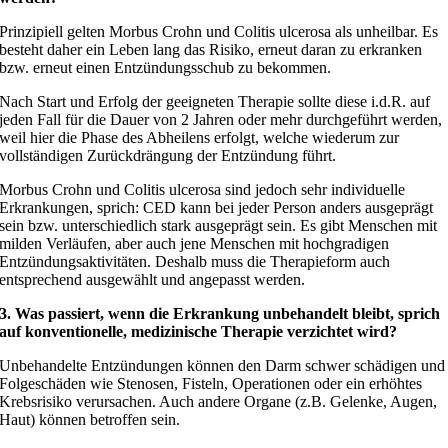
Prinzipiell gelten Morbus Crohn und Colitis ulcerosa als unheilbar. Es
besteht daher ein Leben lang das Risiko, erneut daran zu erkranken
bzw. erneut einen Entzündungsschub zu bekommen.
Nach Start und Erfolg der geeigneten Therapie sollte diese i.d.R. auf
jeden Fall für die Dauer von 2 Jahren oder mehr durchgeführt werden,
weil hier die Phase des Abheilens erfolgt, welche wiederum zur
vollständigen Zurückdrängung der Entzündung führt.
Morbus Crohn und Colitis ulcerosa sind jedoch sehr individuelle
Erkrankungen, sprich: CED kann bei jeder Person anders ausgeprägt
sein bzw. unterschiedlich stark ausgeprägt sein. Es gibt Menschen mit
milden Verläufen, aber auch jene Menschen mit hochgradigen
Entzündungsaktivitäten. Deshalb muss die Therapieform auch
entsprechend ausgewählt und angepasst werden.
3. Was passiert, wenn die Erkrankung unbehandelt bleibt, sprich
auf konventionelle, medizinische Therapie verzichtet wird?
Unbehandelte Entzündungen können den Darm schwer schädigen und
Folgeschäden wie Stenosen, Fisteln, Operationen oder ein erhöhtes
Krebsrisiko verursachen. Auch andere Organe (z.B. Gelenke, Augen,
Haut) können betroffen sein.