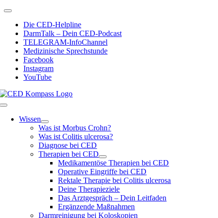
Zum
Toggle
Inhalt
Navigation
Die CED-Helpline
springen
DarmTalk – Dein CED-Podcast
TELEGRAM-InfoChannel
Medizinische Sprechstunde
Facebook
Instagram
YouTube
Toggle
Navigation
Wissen
Was ist Morbus Crohn?
Was ist Colitis ulcerosa?
Diagnose bei CED
Therapien bei CED
Medikamentöse Therapien bei CED
Operative Eingriffe bei CED
Rektale Therapie bei Colitis ulcerosa
Deine Therapieziele
Das Arztgespräch – Dein Leitfaden
Ergänzende Maßnahmen
Darmreinigung bei Koloskopien