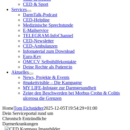
CED & Sport
Services
DarmTalk-Podcast
CED-Helpline
Medizinische Sprechstunde
E-Mailservice
TELEGRAM-InfoChannel
CED-Newsletter
CED-Ambulanzen
Infomaterial zum Download
Euro-Key
ÖMCCV Selbsthilfekontakte
Deine Rechte als Patient:in
Aktuelles
News, Projekte & Events
#makeitvisible – Die Kampagne
MY LIFE-Infotage zur Darmgesundheit
Zeige den Beschwerden bei Morbus Crohn & Colitis
ulcerosa die Grenzen
Home
Tom Eichstädter
2025-12-05T19:54:29+01:00
Dein Serviceportal rund um
Chronisch Entzündliche
Darmerkrankungen