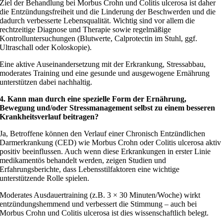
Ziel der Behandlung bei Morbus Crohn und Colitis ulcerosa ist daher
die Entzündungsfreiheit und die Linderung der Beschwerden und die
dadurch verbesserte Lebensqualität. Wichtig sind vor allem die
rechtzeitige Diagnose und Therapie sowie regelmäßige
Kontrolluntersuchungen (Blutwerte, Calprotectin im Stuhl, ggf.
Ultraschall oder Koloskopie).
Eine aktive Auseinandersetzung mit der Erkrankung, Stressabbau,
moderates Training und eine gesunde und ausgewogene Ernährung
unterstützen dabei nachhaltig.
4. Kann man durch eine spezielle Form der Ernährung,
Bewegung und/oder Stressmanagement selbst zu einem besseren
Krankheitsverlauf beitragen?
Ja, Betroffene können den Verlauf einer Chronisch Entzündlichen
Darmerkrankung (CED) wie Morbus Crohn oder Colitis ulcerosa aktiv
positiv beeinflussen. Auch wenn diese Erkrankungen in erster Linie
medikamentös behandelt werden, zeigen Studien und
Erfahrungsberichte, dass Lebensstilfaktoren eine wichtige
unterstützende Rolle spielen.
Moderates Ausdauertraining (z.B. 3 × 30 Minuten/Woche) wirkt
entzündungshemmend und verbessert die Stimmung – auch bei
Morbus Crohn und Colitis ulcerosa ist dies wissenschaftlich belegt.