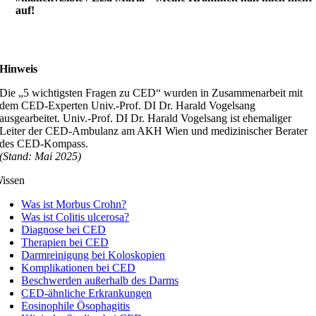
auf!
Hinweis
Die „5 wichtigsten Fragen zu CED“ wurden in Zusammenarbeit mit
dem CED-Experten Univ.-Prof. DI Dr. Harald Vogelsang
ausgearbeitet. Univ.-Prof. DI Dr. Harald Vogelsang ist ehemaliger
Leiter der CED-Ambulanz am AKH Wien und medizinischer Berater
des CED-Kompass.
(Stand: Mai 2025)
issen
Was ist Morbus Crohn?
Was ist Colitis ulcerosa?
Diagnose bei CED
Therapien bei CED
Darmreinigung bei Koloskopien
Komplikationen bei CED
Beschwerden außerhalb des Darms
CED-ähnliche Erkrankungen
Eosinophile Ösophagitis