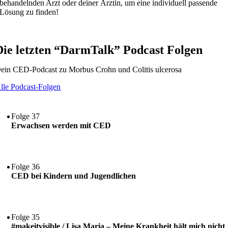
behandelnden Arzt oder deiner Ärztin, um eine individuell passende
Lösung zu finden!
Die letzten “DarmTalk” Podcast Folgen
ein CED-Podcast zu Morbus Crohn und Colitis ulcerosa
lle Podcast-Folgen
Folge 37
Erwachsen werden mit CED
Folge 36
CED bei Kindern und Jugendlichen
Folge 35
#makeitvisible / Lisa Maria – Meine Krankheit hält mich nicht