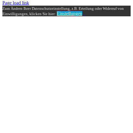
Page load link
Zum Ändern Ihrer Datenschutzeinstellung, z.B. Erteilung oder Widerruf von
Einstellungen
Einwilligungen, klicken Sie hier:
Nach
oben