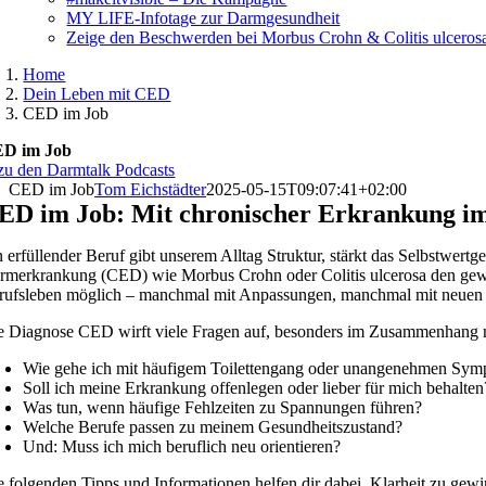
MY LIFE-Infotage zur Darmgesundheit
Zeige den Beschwerden bei Morbus Crohn & Colitis ulceros
Home
Dein Leben mit CED
CED im Job
D im Job
CED im Job
Tom Eichstädter
2025-05-15T09:07:41+02:00
ED im Job: Mit chronischer Erkrankung im
n erfüllender Beruf gibt unserem Alltag Struktur, stärkt das Selbstwert
rmerkrankung (CED) wie Morbus Crohn oder Colitis ulcerosa den gewohn
rufsleben möglich – manchmal mit Anpassungen, manchmal mit neuen
e Diagnose CED wirft viele Fragen auf, besonders im Zusammenhang 
Wie gehe ich mit häufigem Toilettengang oder unangenehmen Sym
Soll ich meine Erkrankung offenlegen oder lieber für mich behalten
Was tun, wenn häufige Fehlzeiten zu Spannungen führen?
Welche Berufe passen zu meinem Gesundheitszustand?
Und: Muss ich mich beruflich neu orientieren?
e folgenden Tipps und Informationen helfen dir dabei, Klarheit zu gew