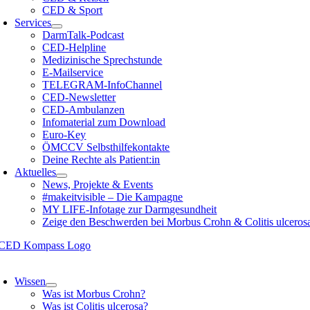
CED & Sport
Services
DarmTalk-Podcast
CED-Helpline
Medizinische Sprechstunde
E-Mailservice
TELEGRAM-InfoChannel
CED-Newsletter
CED-Ambulanzen
Infomaterial zum Download
Euro-Key
ÖMCCV Selbsthilfekontakte
Deine Rechte als Patient:in
Aktuelles
News, Projekte & Events
#makeitvisible – Die Kampagne
MY LIFE-Infotage zur Darmgesundheit
Zeige den Beschwerden bei Morbus Crohn & Colitis ulceros
oggle
avigation
Wissen
Was ist Morbus Crohn?
Was ist Colitis ulcerosa?