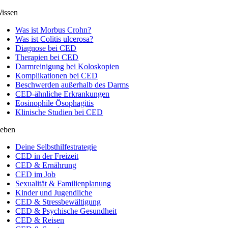
issen
Was ist Morbus Crohn?
Was ist Colitis ulcerosa?
Diagnose bei CED
Therapien bei CED
Darmreinigung bei Koloskopien
Komplikationen bei CED
Beschwerden außerhalb des Darms
CED-ähnliche Erkrankungen
Eosinophile Ösophagitis
Klinische Studien bei CED
eben
Deine Selbsthilfestrategie
CED in der Freizeit
CED & Ernährung
CED im Job
Sexualität & Familienplanung
Kinder und Jugendliche
CED & Stressbewältigung
CED & Psychische Gesundheit
CED & Reisen