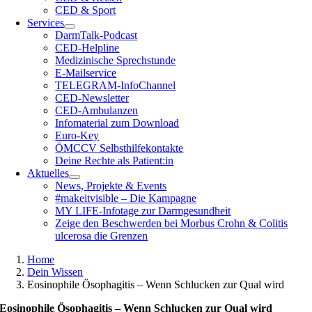
CED & Sport
Services
DarmTalk-Podcast
CED-Helpline
Medizinische Sprechstunde
E-Mailservice
TELEGRAM-InfoChannel
CED-Newsletter
CED-Ambulanzen
Infomaterial zum Download
Euro-Key
ÖMCCV Selbsthilfekontakte
Deine Rechte als Patient:in
Aktuelles
News, Projekte & Events
#makeitvisible – Die Kampagne
MY LIFE-Infotage zur Darmgesundheit
Zeige den Beschwerden bei Morbus Crohn & Colitis
ulcerosa die Grenzen
Home
Dein Wissen
Eosinophile Ösophagitis – Wenn Schlucken zur Qual wird
Eosinophile Ösophagitis – Wenn Schlucken zur Qual wird