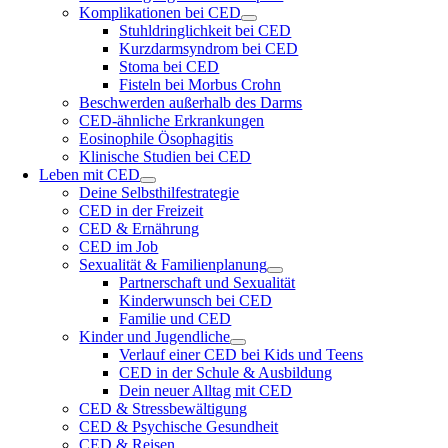
Komplikationen bei CED
Stuhldringlichkeit bei CED
Kurzdarmsyndrom bei CED
Stoma bei CED
Fisteln bei Morbus Crohn
Beschwerden außerhalb des Darms
CED-ähnliche Erkrankungen
Eosinophile Ösophagitis
Klinische Studien bei CED
Leben mit CED
Deine Selbsthilfestrategie
CED in der Freizeit
CED & Ernährung
CED im Job
Sexualität & Familienplanung
Partnerschaft und Sexualität
Kinderwunsch bei CED
Familie und CED
Kinder und Jugendliche
Verlauf einer CED bei Kids und Teens
CED in der Schule & Ausbildung
Dein neuer Alltag mit CED
CED & Stressbewältigung
CED & Psychische Gesundheit
CED & Reisen