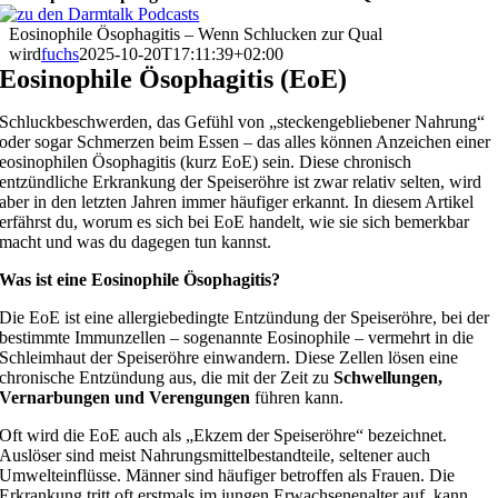
Eosinophile Ösophagitis – Wenn Schlucken zur Qual
wird
fuchs
2025-10-20T17:11:39+02:00
Eosinophile Ösophagitis (EoE)
Schluckbeschwerden, das Gefühl von „steckengebliebener Nahrung“
oder sogar Schmerzen beim Essen – das alles können Anzeichen einer
eosinophilen Ösophagitis (kurz EoE) sein. Diese chronisch
entzündliche Erkrankung der Speiseröhre ist zwar relativ selten, wird
aber in den letzten Jahren immer häufiger erkannt. In diesem Artikel
erfährst du, worum es sich bei EoE handelt, wie sie sich bemerkbar
macht und was du dagegen tun kannst.
Was ist eine Eosinophile Ösophagitis?
Die EoE ist eine allergiebedingte Entzündung der Speiseröhre, bei der
bestimmte Immunzellen – sogenannte Eosinophile – vermehrt in die
Schleimhaut der Speiseröhre einwandern. Diese Zellen lösen eine
chronische Entzündung aus, die mit der Zeit zu
Schwellungen,
Vernarbungen und Verengungen
führen kann.
Oft wird die EoE auch als „Ekzem der Speiseröhre“ bezeichnet.
Auslöser sind meist Nahrungsmittelbestandteile, seltener auch
Umwelteinflüsse. Männer sind häufiger betroffen als Frauen. Die
Erkrankung tritt oft erstmals im jungen Erwachsenenalter auf, kann