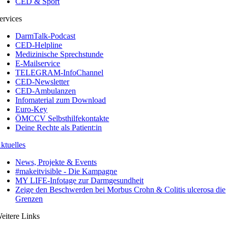
CED & Sport
ervices
DarmTalk-Podcast
CED-Helpline
Medizinische Sprechstunde
E-Mailservice
TELEGRAM-InfoChannel
CED-Newsletter
CED-Ambulanzen
Infomaterial zum Download
Euro-Key
ÖMCCV Selbsthilfekontakte
Deine Rechte als Patient:in
ktuelles
News, Projekte & Events
#makeitvisible - Die Kampagne
MY LIFE-Infotage zur Darmgesundheit
Zeige den Beschwerden bei Morbus Crohn & Colitis ulcerosa die
Grenzen
eitere Links