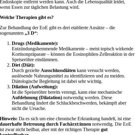
Endoskopie entfernt werden kann. Auch die Lebensqualität leidet,
wenn Essen zur täglichen Belastung wird.
Welche Therapien gibt es?
Zur Behandlung der EoE gibt es drei etablierte Ansätze – die
sogenannten
„3 D“
:
Drugs (Medikamente):
Entzündungshemmende Medikamente – meist topisch wirkende
Kortisonpräparate – können die Eosinophilen-Zellreaktion in der
Speiseröhre eindämmen.
Diet (Diät):
Durch gezielte
Ausschlussdiäten
kann versucht werden,
auslösende Nahrungsmittel zu identifizieren und zu meiden.
Diätologische Begleitung ist dabei sehr wichtig.
Dilation (Aufweitung):
Ist die Speiseröhre bereits verengt, kann eine mechanische
Aufdehnung (Dilatation)
notwendig werden. Diese
Behandlung lindert die Schluckbeschwerden, bekämpft aber
nicht die Ursache.
Hinweis:
Da es sich um eine chronische Erkrankung handelt, ist eine
dauerhafte Betreuung durch Fachärzt:innen
notwendig. Die EoE
ist zwar nicht heilbar, aber mit der richtigen Therapie
gut
kontrollierbar
.