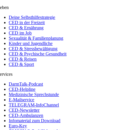
eben
Deine Selbsthilfestrategie
CED in der Freizeit
CED & Ernährung
CED im Job
Sexualität & Familienplanung
Kinder und Jugendliche
CED & Stressbewältigung
CED & Psychische Gesundheit
CED & Reisen
CED & Sport
ervices
DarmTalk-Podcast
CED-Helpline
Medizinische Sprechstunde
E-Mailservice
TELEGRAM-InfoChannel
CED-Newsletter
CED-Ambulanzen
Infomaterial zum Download
Euro-Key