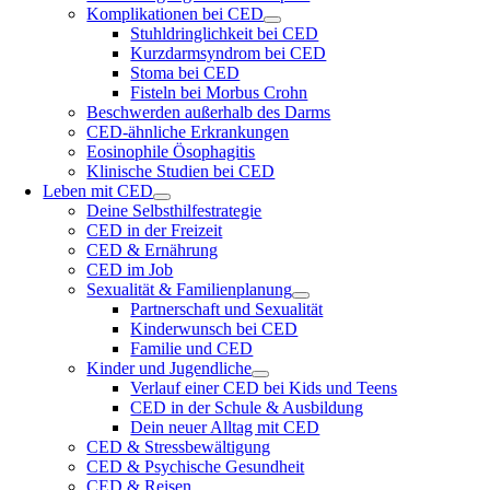
Komplikationen bei CED
Stuhldringlichkeit bei CED
Kurzdarmsyndrom bei CED
Stoma bei CED
Fisteln bei Morbus Crohn
Beschwerden außerhalb des Darms
CED-ähnliche Erkrankungen
Eosinophile Ösophagitis
Klinische Studien bei CED
Leben mit CED
Deine Selbsthilfestrategie
CED in der Freizeit
CED & Ernährung
CED im Job
Sexualität & Familienplanung
Partnerschaft und Sexualität
Kinderwunsch bei CED
Familie und CED
Kinder und Jugendliche
Verlauf einer CED bei Kids und Teens
CED in der Schule & Ausbildung
Dein neuer Alltag mit CED
CED & Stressbewältigung
CED & Psychische Gesundheit
CED & Reisen