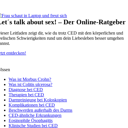
Let´s talk about sex! – Der Online-Ratgeber
ieser Leitfaden zeigt dir, wie du trotz CED mit den körperlichen und
eelischen Schwierigkeiten rund um dein Liebesleben besser umgehen
annst.
etzt entdecken!
issen
Was ist Morbus Crohn?
Was ist Colitis ulcerosa?
Diagnose bei CED
Therapien bei CED
Darmreinigung bei Koloskopien
Komplikationen bei CED
Beschwerden außerhalb des Darms
CED-ähnliche Erkrankungen
Eosinophile Ösophagitis
Klinische Studien bei CED