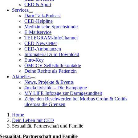
CED & Sport
Services
DarmTalk-Podcast
CED-Helpline
Medizinische Sprechstunde
E-Mailservice
TELEGRAM-InfoChannel
CED-Newsletter
CED-Ambulanzen
Infomaterial zum Download
Euro-Key
ÖMCCV Selbsthilfekontakte
Deine Rechte als Patient:in
Aktuelles
News, Projekte & Events
#makeitvisible – Die Kampagne
MY LIFE-Infotage zur Darmgesundheit
Zeige den Beschwerden bei Morbus Crohn & Colitis
ulcerosa die Grenzen
Home
Dein Leben mit CED
Sexualität, Partnerschaft und Familie
Sexualität, Partnerschaft und Familie