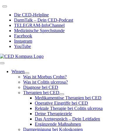
Zum
Toggle
Inhalt
Navigation
Die CED-Helpline
springen
DarmTalk – Dein CED-Podcast
TELEGRAM-InfoChannel
Medizinische Sprechstunde
Facebook
Instagram
YouTube
Toggle
Navigation
Wissen
Was ist Morbus Crohn?
Was ist Colitis ulcerosa?
Diagnose bei CED
Therapien bei CED
Medikamentöse Therapien bei CED
Operative Eingriffe bei CED
Rektale Therapie bei Colitis ulcerosa
Deine Therapieziele
Das Arztgespräch – Dein Leitfaden
Ergänzende Maßnahmen
Darmreinigung bei Koloskopien