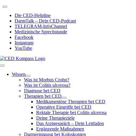
Zum
Toggle
Inhalt
Navigation
Die CED-Helpline
springen
DarmTalk – Dein CED-Podcast
TELEGRAM-InfoChannel
Medizinische Sprechstunde
Facebook
Instagram
YouTube
Toggle
Navigation
Wissen
Was ist Morbus Crohn?
Was ist Colitis ulcerosa?
Diagnose bei CED
Therapien bei CED
Medikamentöse Therapien bei CED
Operative Eingriffe bei CED
Rektale Therapie bei Colitis ulcerosa
Deine Therapieziele
Das Arztgespräch – Dein Leitfaden
Ergänzende Maßnahmen
Darmreinigung bei Koloskopien