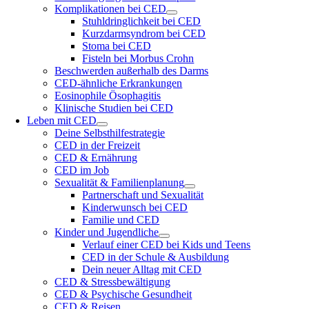
Komplikationen bei CED
Stuhldringlichkeit bei CED
Kurzdarmsyndrom bei CED
Stoma bei CED
Fisteln bei Morbus Crohn
Beschwerden außerhalb des Darms
CED-ähnliche Erkrankungen
Eosinophile Ösophagitis
Klinische Studien bei CED
Leben mit CED
Deine Selbsthilfestrategie
CED in der Freizeit
CED & Ernährung
CED im Job
Sexualität & Familienplanung
Partnerschaft und Sexualität
Kinderwunsch bei CED
Familie und CED
Kinder und Jugendliche
Verlauf einer CED bei Kids und Teens
CED in der Schule & Ausbildung
Dein neuer Alltag mit CED
CED & Stressbewältigung
CED & Psychische Gesundheit
CED & Reisen