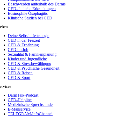
Beschwerden außerhalb des Darms
CED-ähnliche Erkrankungen
Eosinophile Ösophagitis
Klinische Studien bei CED
eben
Deine Selbsthilfestrategie
CED in der Freizeit
CED & Ernährung
CED im Job
Sexualität & Familienplanung
Kinder und Jugendliche
CED & Stressbewältigung
CED & Psychische Gesundheit
CED & Reisen
CED & Sport
ervices
DarmTalk-Podcast
CED-Helpline
Medizinische Sprechstunde
E-Mailservice
TELEGRAM-InfoChannel