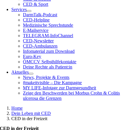
CED & Sport
Services
DarmTalk-Podcast
CED-Helpline
Medizinische Sprechstunde
E-Mailservice
TELEGRAM-InfoChannel
CED-Newsletter
CED-Ambulanzen
Infomaterial zum Download
Euro-Key
ÖMCCV Selbsthilfekontakte
Deine Rechte als Patient:in
Aktuelles
News, Projekte & Events
#makeitvisible – Die Kampagne
MY LIFE-Infotage zur Darmgesundheit
Zeige den Beschwerden bei Morbus Crohn & Colitis
ulcerosa die Grenzen
Home
Dein Leben mit CED
CED in der Freizeit
CED in der Freizeit