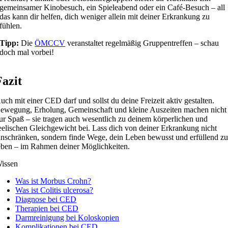
gemeinsamer Kinobesuch, ein Spieleabend oder ein Café-Besuch – all
das kann dir helfen, dich weniger allein mit deiner Erkrankung zu
fühlen.
Tipp:
Die
ÖMCCV
veranstaltet regelmäßig Gruppentreffen – schau
doch mal vorbei!
Fazit
uch mit einer CED darf und sollst du deine Freizeit aktiv gestalten.
ewegung, Erholung, Gemeinschaft und kleine Auszeiten machen nicht
ur Spaß – sie tragen auch wesentlich zu deinem körperlichen und
eelischen Gleichgewicht bei. Lass dich von deiner Erkrankung nicht
inschränken, sondern finde Wege, dein Leben bewusst und erfüllend z
eben – im Rahmen deiner Möglichkeiten.
issen
Was ist Morbus Crohn?
Was ist Colitis ulcerosa?
Diagnose bei CED
Therapien bei CED
Darmreinigung bei Koloskopien
Komplikationen bei CED