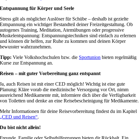
Entspannung für Körper und Seele
Stress gilt als möglicher Auslöser für Schübe – deshalb ist gezielte
Entspannung ein wichtiger Bestandteil deiner Freizeitgestaltung. Ob
autogenes Training, Meditation, Atemübungen oder progressive
Muskelentspannung: Entspannungstechniken sind einfach zu erlernen
und können dir helfen, zur Ruhe zu kommen und deinen Körper
bewusster wahrzunehmen.
Tipp:
Viele Volkshochschulen bzw. die
Sportunion
bieten regelmäßig
Kurse zur Entspannung an.
Reisen – mit guter Vorbereitung ganz entspannt
Ja, auch Reisen ist mit einer CED möglich! Wichtig ist eine gute
Planung: Kläre vorab die medizinische Versorgung vor Ort, nimm
ausreichend Medikamente mit, informiere dich über die Verfügbarkeit
von Toiletten und denke an eine Reisebescheinigung für Medikamente.
Mehr Informationen für deine Reisevorbereitung findest du im Kapitel
„CED und Reisen“
.
Du bist nicht allein!
Freunde, Familie oder Selbsthilfegruppen bieten dir Rückhalt. Ein