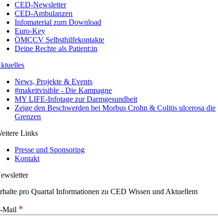
CED-Newsletter
CED-Ambulanzen
Infomaterial zum Download
Euro-Key
ÖMCCV Selbsthilfekontakte
Deine Rechte als Patient:in
ktuelles
News, Projekte & Events
#makeitvisible - Die Kampagne
MY LIFE-Infotage zur Darmgesundheit
Zeige den Beschwerden bei Morbus Crohn & Colitis ulcerosa die
Grenzen
eitere Links
Presse und Sponsoring
Kontakt
ewsletter
rhalte pro Quartal Informationen zu CED Wissen und Aktuellem
*
-Mail