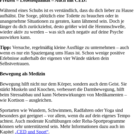
Freizeit = Lebensqualität – Auch mit CED!
Während eines Schubs ist es verständlich, dass du dich lieber zu Hause
aufhältst. Die Sorge, plötzlich eine Toilette zu brauchen oder in
unangenehme Situationen zu geraten, kann lähmend sein. Doch je
länger du dich zurückziehst, desto größer wird die Hemmschwelle,
wieder aktiv zu werden – was sich auch negativ auf deine Psyche
auswirken kann.
Tipp:
Versuche, regelmäßig kleine Ausflüge zu unternehmen – auch
wenn es nur ein Spaziergang ums Haus ist. Schon wenige positive
Erlebnisse außerhalb der eigenen vier Wände stärken dein
Selbstvertrauen.
Bewegung als Medizin
Bewegung hilft nicht nur dem Körper, sondern auch dem Geist. Sie
stärkt Muskeln und Knochen, verbessert die Darmbewegung, hilft
beim Stressabbau und kann Nebenwirkungen von Medikamenten –
wie Kortison – ausgleichen.
Sportarten wie Wandern, Schwimmen, Radfahren oder Yoga sind
besonders gut geeignet – vor allem, wenn du auf dein eigenes Tempo
achtest. Auch moderate Kraftübungen oder Reha-Sportprogramme
können sehr unterstützend sein. Mehr Informationen dazu auch im
Kapitel
„CED und Sport“
.