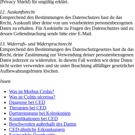
(Privacy Shield) für ungültig erklärt.
12. Auskunftsrecht
Entsprechend den Bestimmungen des Datenschutzes hast du das
Recht, Auskunft über deine von uns verarbeiteten personenbezogenen
Daten zu erhalten. Für Auskünfte zu Fragen des Datenschutzes und zu
dessen Geltendmachung sende bitte eine E-Mail.
13. Widerrufs- und Widerspruchsrecht
Entsprechend den Bestimmungen des Datenschutzgesetzes hast du das
Recht, deine Zustimmung zur Verwendung deiner personenbezogenen
Daten jederzeit zu widerrufen. In diesem Fall werden wir deine Daten
nicht weiter verwenden und sie unter Beachtung allfälliger gesetzlicher
Aufbewahrungsfristen löschen.
issen
Was ist Morbus Crohn?
Was ist Colitis ulcerosa?
Diagnose bei CED
Therapien bei CED
Darmreinigung bei Koloskopien
Komplikationen bei CED
Beschwerden außerhalb des Darms
CED-ähnliche Erkrankungen
Eosinophile Ösophagitis