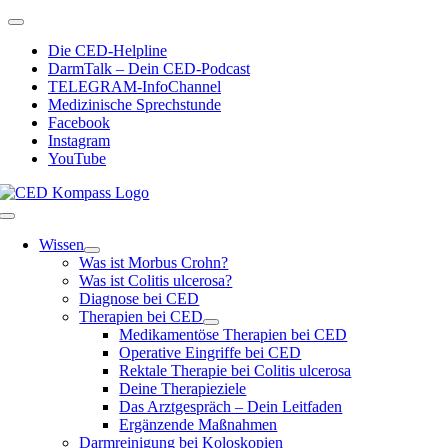
Zum
Toggle
Inhalt
Navigation
Die CED-Helpline
springen
DarmTalk – Dein CED-Podcast
TELEGRAM-InfoChannel
Medizinische Sprechstunde
Facebook
Instagram
YouTube
Toggle
Navigation
Wissen
Was ist Morbus Crohn?
Was ist Colitis ulcerosa?
Diagnose bei CED
Therapien bei CED
Medikamentöse Therapien bei CED
Operative Eingriffe bei CED
Rektale Therapie bei Colitis ulcerosa
Deine Therapieziele
Das Arztgespräch – Dein Leitfaden
Ergänzende Maßnahmen
Darmreinigung bei Koloskopien