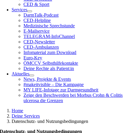
CED & Sport
Services
DarmTalk-Podcast
CED-Helpline
Medizinische Sprechstunde
E-Mailservice
TELEGRAM-InfoChannel
CED-Newsletter
CED-Ambulanzen
Infomaterial zum Download
Euro-Key
ÖMCCV Selbsthilfekontakte
Deine Rechte als Patient:in
Aktuelles
News, Projekte & Events
#makeitvisible – Die Kampagne
MY LIFE-Infotage zur Darmgesundheit
Zeige den Beschwerden bei Morbus Crohn & Colitis
ulcerosa die Grenzen
Home
Deine Services
Datenschutz- und Nutzungsbedingungen
Datenschutz- und Nutzungsbedingungen