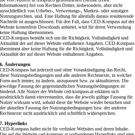
Informationen) frei von Rechten Dritter, insbesondere, aber nicht
ausschließlich von Urheber-, Verwertungs-, Marken- oder sonstigen
Nutzungsrechten, sind. Eine Haftung für allenfalls daraus resultierende
Nachteile ist ausgeschlossen. Für den Fall, dass CED-Kompass auf der
Website kostenfreie Downloads anbietet, wird für deren Verwendung
keine Haftung übernommen.
CED-Kompass bemüht sich um die Richtigkeit, Vollständigkeit und
Aktualität der auf dieser Website enthaltenen Angaben. CED-Kompass
übernimmt aber keine Haftung für die Richtigkeit, Vollständigkeit und
Aktualität der auf dieser Website enthaltenen Angaben.
6. Änderungen
CED-Kompass hat jederzeit und ohne Vorankündigung das Recht,
diese Nutzungsbedingungen und alle anderen Rechtstexte, in welcher
Form auch immer, zu ändern, anzupassen bzw. zu aktualisieren. Die
jeweilige Fassung der gegenständlichen Nutzungsbedingungen ist
bindend. Alle Nutzer der Website ced-kompass.at erklären sich
ausdrücklich damit einverstanden, dass die jeweils gültige Fassung für
Nutzer wirksam wird, sobald diese die Website wieder besuchen und
der aktuellen Fassung der Nutzungsbedingungen bzw. der anderen
Rechtstexte nicht ausdrücklich und schriftlich widersprechen.
7. Hyperlinks
CED-Kompass haftet nicht für verlinkte Websites und deren Inhalte.
Die auf der Website ced-kompass.at vorhandenen Hyperlinks sind eine