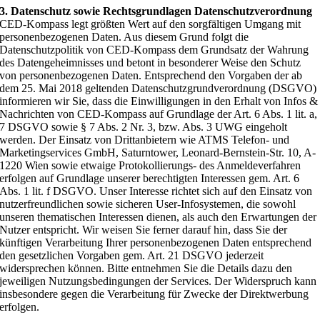
3. Datenschutz sowie Rechtsgrundlagen Datenschutzverordnung
CED-Kompass legt größten Wert auf den sorgfältigen Umgang mit
personenbezogenen Daten. Aus diesem Grund folgt die
Datenschutzpolitik von CED-Kompass dem Grundsatz der Wahrung
des Datengeheimnisses und betont in besonderer Weise den Schutz
von personenbezogenen Daten. Entsprechend den Vorgaben der ab
dem 25. Mai 2018 geltenden Datenschutzgrundverordnung (DSGVO)
informieren wir Sie, dass die Einwilligungen in den Erhalt von Infos &
Nachrichten von CED-Kompass auf Grundlage der Art. 6 Abs. 1 lit. a,
7 DSGVO sowie § 7 Abs. 2 Nr. 3, bzw. Abs. 3 UWG eingeholt
werden. Der Einsatz von Drittanbietern wie ATMS Telefon- und
Marketingservices GmbH, Saturntower, Leonard-Bernstein-Str. 10, A-
1220 Wien sowie etwaige Protokollierungs- des Anmeldeverfahren
erfolgen auf Grundlage unserer berechtigten Interessen gem. Art. 6
Abs. 1 lit. f DSGVO. Unser Interesse richtet sich auf den Einsatz von
nutzerfreundlichen sowie sicheren User-Infosystemen, die sowohl
unseren thematischen Interessen dienen, als auch den Erwartungen der
Nutzer entspricht. Wir weisen Sie ferner darauf hin, dass Sie der
künftigen Verarbeitung Ihrer personenbezogenen Daten entsprechend
den gesetzlichen Vorgaben gem. Art. 21 DSGVO jederzeit
widersprechen können. Bitte entnehmen Sie die Details dazu den
jeweiligen Nutzungsbedingungen der Services. Der Widerspruch kann
insbesondere gegen die Verarbeitung für Zwecke der Direktwerbung
erfolgen.