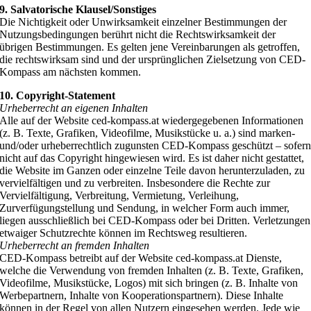
9. Salvatorische Klausel/Sonstiges
Die Nichtigkeit oder Unwirksamkeit einzelner Bestimmungen der
Nutzungsbedingungen berührt nicht die Rechtswirksamkeit der
übrigen Bestimmungen. Es gelten jene Vereinbarungen als getroffen,
die rechtswirksam sind und der ursprünglichen Zielsetzung von CED-
Kompass am nächsten kommen.
10. Copyright-Statement
Urheberrecht an eigenen Inhalten
Alle auf der Website ced-kompass.at wiedergegebenen Informationen
(z. B. Texte, Grafiken, Videofilme, Musikstücke u. a.) sind marken-
und/oder urheberrechtlich zugunsten CED-Kompass geschützt – sofer
nicht auf das Copyright hingewiesen wird. Es ist daher nicht gestattet,
die Website im Ganzen oder einzelne Teile davon herunterzuladen, zu
vervielfältigen und zu verbreiten. Insbesondere die Rechte zur
Vervielfältigung, Verbreitung, Vermietung, Verleihung,
Zurverfügungstellung und Sendung, in welcher Form auch immer,
liegen ausschließlich bei CED-Kompass oder bei Dritten. Verletzungen
etwaiger Schutzrechte können im Rechtsweg resultieren.
Urheberrecht an fremden Inhalten
CED-Kompass betreibt auf der Website ced-kompass.at Dienste,
welche die Verwendung von fremden Inhalten (z. B. Texte, Grafiken,
Videofilme, Musikstücke, Logos) mit sich bringen (z. B. Inhalte von
Werbepartnern, Inhalte von Kooperationspartnern). Diese Inhalte
können in der Regel von allen Nutzern eingesehen werden. Jede wie