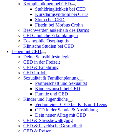
Komplikationen bei CED
Stuhldringlichkeit bei CED
Kurzdarmsyndrom bei CED
Stoma bei CED
Fisteln bei Morbus Crohn
Beschwerden außerhalb des Darms
CED-ähnliche Erkrankungen
Eosinophile Ösophagitis
Klinische Studien bei CED
Leben mit CED
Deine Selbsthilfestrategie
CED in der Freizeit
CED & Ernährung
CED im Job
Sexualität & Familienplanung
Partnerschaft und Sexualität
Kinderwunsch bei CED
Familie und CED
Kinder und Jugendliche
Verlauf einer CED bei Kids und Teens
CED in der Schule & Ausbildung
Dein neuer Alltag mit CED
CED & Stressbewältigung
CED & Psychische Gesundheit
CED & Reisen