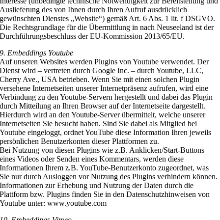
Interesse (unbedingte technische Notwendigkeit zur Bereitstellung und
Auslieferung des von Ihnen durch Ihren Aufruf ausdrücklich
gewünschten Dienstes „Website“) gemäß Art. 6 Abs. 1 lit. f DSGVO.
Die Rechtsgrundlage für die Übermittlung in nach Neuseeland ist der
Durchführungsbeschluss der EU-Kommission 2013/65/EU.
9. Embeddings Youtube
Auf unseren Websites werden Plugins von Youtube verwendet. Der
Dienst wird – vertreten durch Google Inc. – durch Youtube, LLC,
Cherry Ave., USA betrieben. Wenn Sie mit einen solchen Plugin
versehene Internetseiten unserer Internetpräsenz aufrufen, wird eine
Verbindung zu den Youtube-Servern hergestellt und dabei das Plugin
durch Mitteilung an Ihren Browser auf der Internetseite dargestellt.
Hierdurch wird an den Youtube-Server übermittelt, welche unserer
Internetseiten Sie besucht haben. Sind Sie dabei als Mitglied bei
Youtube eingeloggt, ordnet YouTube diese Information Ihren jeweils
persönlichen Benutzerkonten dieser Plattformen zu.
Bei Nutzung von diesen Plugins wie z.B. Anklicken/Start-Buttons
eines Videos oder Senden eines Kommentars, werden diese
Informationen Ihrem z.B. YouTube-Benutzerkonto zugeordnet, was
Sie nur durch Ausloggen vor Nutzung des Plugins verhindern können.
Informationen zur Erhebung und Nutzung der Daten durch die
Plattform bzw. Plugins finden Sie in den Datenschutzhinweisen von
Youtube unter: www.youtube.com
10. Embeddings Vimeo