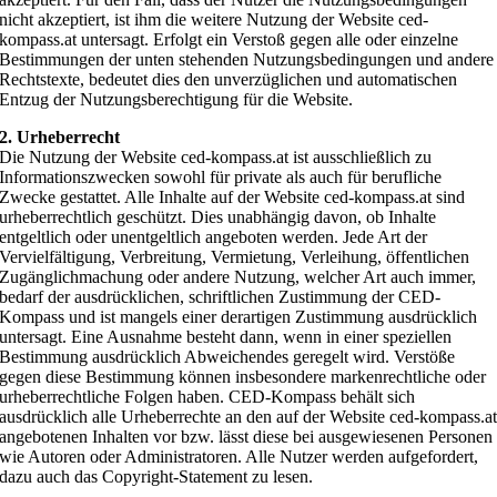
nicht akzeptiert, ist ihm die weitere Nutzung der Website ced-
kompass.at untersagt. Erfolgt ein Verstoß gegen alle oder einzelne
Bestimmungen der unten stehenden Nutzungsbedingungen und andere
Rechtstexte, bedeutet dies den unverzüglichen und automatischen
Entzug der Nutzungsberechtigung für die Website.
2. Urheberrecht
Die Nutzung der Website ced-kompass.at ist ausschließlich zu
Informationszwecken sowohl für private als auch für berufliche
Zwecke gestattet. Alle Inhalte auf der Website ced-kompass.at sind
urheberrechtlich geschützt. Dies unabhängig davon, ob Inhalte
entgeltlich oder unentgeltlich angeboten werden. Jede Art der
Vervielfältigung, Verbreitung, Vermietung, Verleihung, öffentlichen
Zugänglichmachung oder andere Nutzung, welcher Art auch immer,
bedarf der ausdrücklichen, schriftlichen Zustimmung der CED-
Kompass und ist mangels einer derartigen Zustimmung ausdrücklich
untersagt. Eine Ausnahme besteht dann, wenn in einer speziellen
Bestimmung ausdrücklich Abweichendes geregelt wird. Verstöße
gegen diese Bestimmung können insbesondere markenrechtliche oder
urheberrechtliche Folgen haben. CED-Kompass behält sich
ausdrücklich alle Urheberrechte an den auf der Website ced-kompass.a
angebotenen Inhalten vor bzw. lässt diese bei ausgewiesenen Personen
wie Autoren oder Administratoren. Alle Nutzer werden aufgefordert,
dazu auch das Copyright-Statement zu lesen.