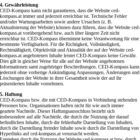
4. Gewährleistung
CED-Kompass kann nicht garantieren, dass die Website ced-
kompass.at immer und jederzeit erreichbar ist. Technische Fehler
und/oder Wartungsarbeiten sowie andere Ursachen (z. B.
Aktualisierung der Website) können dazu führen, dass die Website ced
kompass.at vorübergehend bzw. auch über längere Zeit nicht
erreichbar ist. CED-Kompass übernimmt keine Verantwortung für eine
bestimmte Verfügbarkeit. Für die Richtigkeit, Vollständigkeit,
Rechtmäßigkeit, Objektivität und Aktualität der auf der Website ced-
kompass.at angebotenen Inhalte leistet CED-Kompass keine Gewähr.
Dies gilt in gleicher Weise für alle auf der Website angebotenen
Informationen samt zugehöriger Beschreibungen. CED-Kompass kann
jederzeit ohne vorherige Ankündigung Anpassungen, Änderungen und
Löschungen der Website in ihrer Gesamtheit sowie der auf ihr
präsentierten Inhalte vornehmen.
5. Haftung
CED-Kompass bzw. die mit CED-Kompass in Verbindung stehenden
Personen bzw. Organisationen haften nicht für wie auch immer
geartete Nachteile. Dieser Haftungsausschluss bezieht sich
insbesondere auf alle Nachteile, die durch die Nutzung der darauf
befindlichen Inhalte, durch die fehlerhafte Darstellung von Inhalten,
durch die Darstellung fremder Inhalte sowie durch die Darstellung von
Hyperlinks auf ced-kompass.at verursacht werden.
Entstehen durch die Nutzung der Website ced-kompass.at bzw. durch