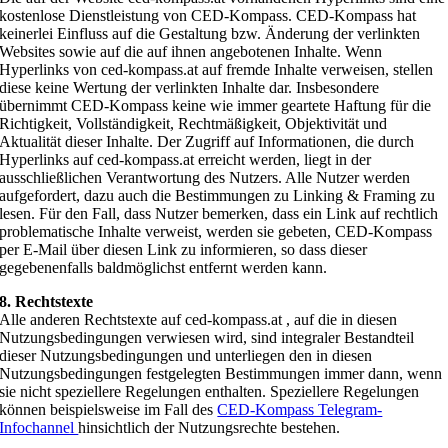
kostenlose Dienstleistung von CED-Kompass. CED-Kompass hat
keinerlei Einfluss auf die Gestaltung bzw. Änderung der verlinkten
Websites sowie auf die auf ihnen angebotenen Inhalte. Wenn
Hyperlinks von ced-kompass.at auf fremde Inhalte verweisen, stellen
diese keine Wertung der verlinkten Inhalte dar. Insbesondere
übernimmt CED-Kompass keine wie immer geartete Haftung für die
Richtigkeit, Vollständigkeit, Rechtmäßigkeit, Objektivität und
Aktualität dieser Inhalte. Der Zugriff auf Informationen, die durch
Hyperlinks auf ced-kompass.at erreicht werden, liegt in der
ausschließlichen Verantwortung des Nutzers. Alle Nutzer werden
aufgefordert, dazu auch die Bestimmungen zu Linking & Framing zu
lesen. Für den Fall, dass Nutzer bemerken, dass ein Link auf rechtlich
problematische Inhalte verweist, werden sie gebeten, CED-Kompass
per E-Mail über diesen Link zu informieren, so dass dieser
gegebenenfalls baldmöglichst entfernt werden kann.
8. Rechtstexte
Alle anderen Rechtstexte auf ced-kompass.at , auf die in diesen
Nutzungsbedingungen verwiesen wird, sind integraler Bestandteil
dieser Nutzungsbedingungen und unterliegen den in diesen
Nutzungsbedingungen festgelegten Bestimmungen immer dann, wenn
sie nicht speziellere Regelungen enthalten. Speziellere Regelungen
können beispielsweise im Fall des
CED-Kompass Telegram-
Infochannel
hinsichtlich der Nutzungsrechte bestehen.