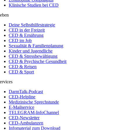
Klinische Studien bei CED
eben
Deine Selbsthilfestrategie
CED in der Freizeit
CED & Ernährung
CED im Job
Sexualität & Familienplanung
Kinder und Jugendliche
CED & Stressbewältigung
CED & Psychische Gesundheit
CED & Reisen
CED & Sport
ervices
DarmTalk-Podcast
CED-Helpline
Medizinische Sprechstunde
E-Mailservice
TELEGRAM-InfoChannel
CED-Newsletter
CED-Ambulanzen
Infomaterial zum Download