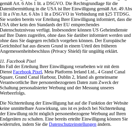
gemäß Art. 6 Abs 1 lit. a DSGVO. Die Rechtsgrundlage für die
Datenübermittlung in die USA ist Ihre Einwilligung gemäß Art. 49 Ab
1 lit a iVm Art. 6 Abs 1 lit a DSGVO in Verbindung mit §25 TTDSG.
Sie wurden bereits vor Erteilung Ihrer Einwilligung informiert, dass die
USA über kein den Standards der EU entsprechendes
Datenschutzniveau verfügt. Insbesondere können US Geheimdienste
auf Ihre Daten zugreifen, ohne dass Sie darüber informiert werden und
ohne dass Sie dagegen rechtlich vorgehen können. Der Europäische
Gerichtshof hat aus diesem Grund in einem Urteil den früheren
Angemessenheitsbeschluss (Privacy Shield) für ungültig erklärt.
11. Facebook Pixel
Im Fall der Erteilung Ihrer Einwilligung verarbeiten wir mit dem
Dienst
Facebook Pixel
, Meta Platforms Ireland Ltd., 4 Grand Canal
Square, Grand Canal Harbour, Dublin 2, Irland als gemeinsame
Verantwortliche Ihre personenbezogenen Daten zum Zweck der
Schaltung personalisierter Werbung und der Messung unseres
Werbeerfolgs.
Die Nichterteilung der Einwilligung hat auf die Funktion der Website
keine unmittelbare Auswirkung, uns ist es jedoch bei Nichterteilung
der Einwillung nicht möglich personenbezogene Werbung auf Ihren
Endgeräten zu schalten. Eine bereits erteilte Einwilligung können Sie
widerrufen, indem Sie die
Datenschutzeinstellungen
ändern.