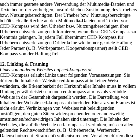
auch immer geartete andere Verwendung der Multimedia-Dateien und
Texte bedarf der vorherigen, ausdrücklichen Zustimmung des Urheber
bzw. Nutzungsberechtigten. Der Urheber bzw. Nutzungsberechtigte
behält sich alle Rechte an den Multimedia-Dateien und Texten vor.
CED-Kompass wird den Urheber bzw. Nutzungsberechtigten über
Urheberrechtsverletzungen informieren, wenn diese CED-Kompass zu
Kenntnis gelangen. In jedem Fall übernimmt CED-Kompass für
Urheberrechtsverletzungen Dritter keine wie immer geartete Haftung.
Jeder Partner (z. B. Werbepartner, Kooperationspartner) stellt CED-
Kompass von der Haftung frei.
12. Linking & Framing
Links von anderen Websites auf ced-kompass.at
CED-Kompass erlaubt Links unter folgenden Voraussetzungen: Sie
dürfen die Inhalte der Website ced-kompass.at in keiner Weise
verändern, die Erkennbarkeit der Herkunft aller Inhalte muss in vollem
Umfang gewährleistet sein und ced-kompass.at muss als verlinkte
Website in der Gesamtheit dargestellt werden. Die Darstellung von
Inhalten der Website ced-kompass.at durch den Einsatz von Frames ist
nicht erlaubt. Verlinkungen von Websites mit beleidigenden,
anstößigen, den guten Sitten widersprechenden oder anderweitig
umstrittenen/rechtswidrigen Inhalten sind untersagt. Die Inhalte der
Websites, die auf die Website ced-kompass.at verlinken, müssen allen
geltenden Rechtsvorschriften (z. B. Urheberrecht, Werberecht,
Datenschutzrecht, Strafrecht) voll entsprechen. Vor allem dürfen diese