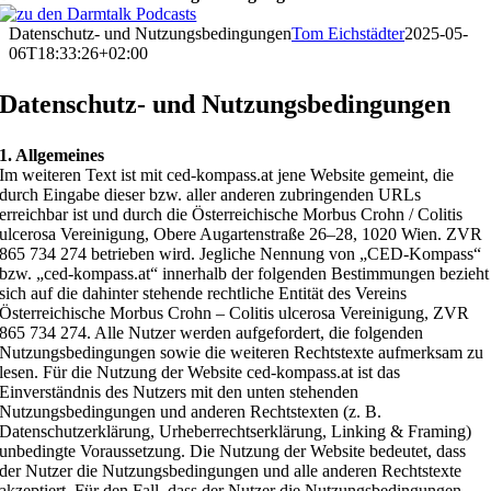
Datenschutz- und Nutzungsbedingungen
Tom Eichstädter
2025-05-
06T18:33:26+02:00
Datenschutz- und Nutzungsbedingungen
1. Allgemeines
Im weiteren Text ist mit ced-kompass.at jene Website gemeint, die
durch Eingabe dieser bzw. aller anderen zubringenden URLs
erreichbar ist und durch die Österreichische Morbus Crohn / Colitis
ulcerosa Vereinigung, Obere Augartenstraße 26–28, 1020 Wien. ZVR
865 734 274 betrieben wird. Jegliche Nennung von „CED-Kompass“
bzw. „ced-kompass.at“ innerhalb der folgenden Bestimmungen bezieht
sich auf die dahinter stehende rechtliche Entität des Vereins
Österreichische Morbus Crohn – Colitis ulcerosa Vereinigung, ZVR
865 734 274. Alle Nutzer werden aufgefordert, die folgenden
Nutzungsbedingungen sowie die weiteren Rechtstexte aufmerksam zu
lesen. Für die Nutzung der Website ced-kompass.at ist das
Einverständnis des Nutzers mit den unten stehenden
Nutzungsbedingungen und anderen Rechtstexten (z. B.
Datenschutzerklärung, Urheberrechtserklärung, Linking & Framing)
unbedingte Voraussetzung. Die Nutzung der Website bedeutet, dass
der Nutzer die Nutzungsbedingungen und alle anderen Rechtstexte
akzeptiert. Für den Fall, dass der Nutzer die Nutzungsbedingungen