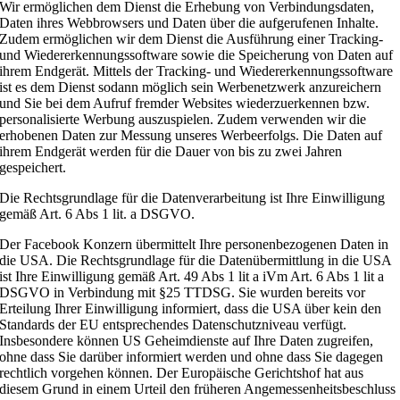
Wir ermöglichen dem Dienst die Erhebung von Verbindungsdaten,
Daten ihres Webbrowsers und Daten über die aufgerufenen Inhalte.
Zudem ermöglichen wir dem Dienst die Ausführung einer Tracking-
und Wiedererkennungssoftware sowie die Speicherung von Daten auf
ihrem Endgerät. Mittels der Tracking- und Wiedererkennungssoftware
ist es dem Dienst sodann möglich sein Werbenetzwerk anzureichern
und Sie bei dem Aufruf fremder Websites wiederzuerkennen bzw.
personalisierte Werbung auszuspielen. Zudem verwenden wir die
erhobenen Daten zur Messung unseres Werbeerfolgs. Die Daten auf
ihrem Endgerät werden für die Dauer von bis zu zwei Jahren
gespeichert.
Die Rechtsgrundlage für die Datenverarbeitung ist Ihre Einwilligung
gemäß Art. 6 Abs 1 lit. a DSGVO.
Der Facebook Konzern übermittelt Ihre personenbezogenen Daten in
die USA. Die Rechtsgrundlage für die Datenübermittlung in die USA
ist Ihre Einwilligung gemäß Art. 49 Abs 1 lit a iVm Art. 6 Abs 1 lit a
DSGVO in Verbindung mit §25 TTDSG. Sie wurden bereits vor
Erteilung Ihrer Einwilligung informiert, dass die USA über kein den
Standards der EU entsprechendes Datenschutzniveau verfügt.
Insbesondere können US Geheimdienste auf Ihre Daten zugreifen,
ohne dass Sie darüber informiert werden und ohne dass Sie dagegen
rechtlich vorgehen können. Der Europäische Gerichtshof hat aus
diesem Grund in einem Urteil den früheren Angemessenheitsbeschluss