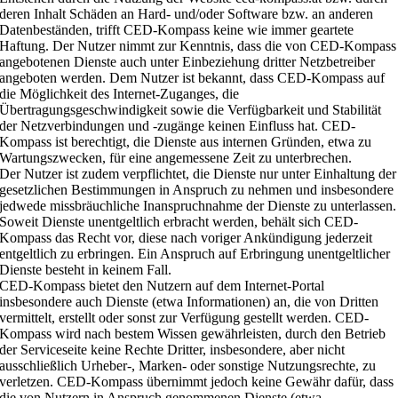
deren Inhalt Schäden an Hard- und/oder Software bzw. an anderen
Datenbeständen, trifft CED-Kompass keine wie immer geartete
Haftung. Der Nutzer nimmt zur Kenntnis, dass die von CED-Kompass
angebotenen Dienste auch unter Einbeziehung dritter Netzbetreiber
angeboten werden. Dem Nutzer ist bekannt, dass CED-Kompass auf
die Möglichkeit des Internet-Zuganges, die
Übertragungsgeschwindigkeit sowie die Verfügbarkeit und Stabilität
der Netzverbindungen und -zugänge keinen Einfluss hat. CED-
Kompass ist berechtigt, die Dienste aus internen Gründen, etwa zu
Wartungszwecken, für eine angemessene Zeit zu unterbrechen.
Der Nutzer ist zudem verpflichtet, die Dienste nur unter Einhaltung der
gesetzlichen Bestimmungen in Anspruch zu nehmen und insbesondere
jedwede missbräuchliche Inanspruchnahme der Dienste zu unterlassen.
Soweit Dienste unentgeltlich erbracht werden, behält sich CED-
Kompass das Recht vor, diese nach voriger Ankündigung jederzeit
entgeltlich zu erbringen. Ein Anspruch auf Erbringung unentgeltlicher
Dienste besteht in keinem Fall.
CED-Kompass bietet den Nutzern auf dem Internet-Portal
insbesondere auch Dienste (etwa Informationen) an, die von Dritten
vermittelt, erstellt oder sonst zur Verfügung gestellt werden. CED-
Kompass wird nach bestem Wissen gewährleisten, durch den Betrieb
der Serviceseite keine Rechte Dritter, insbesondere, aber nicht
ausschließlich Urheber-, Marken- oder sonstige Nutzungsrechte, zu
verletzen. CED-Kompass übernimmt jedoch keine Gewähr dafür, dass
die von Nutzern in Anspruch genommenen Dienste (etwa