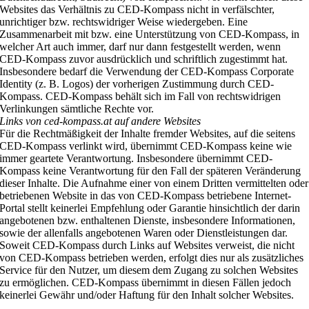
Websites das Verhältnis zu CED-Kompass nicht in verfälschter,
unrichtiger bzw. rechtswidriger Weise wiedergeben. Eine
Zusammenarbeit mit bzw. eine Unterstützung von CED-Kompass, in
welcher Art auch immer, darf nur dann festgestellt werden, wenn
CED-Kompass zuvor ausdrücklich und schriftlich zugestimmt hat.
Insbesondere bedarf die Verwendung der CED-Kompass Corporate
Identity (z. B. Logos) der vorherigen Zustimmung durch CED-
Kompass. CED-Kompass behält sich im Fall von rechtswidrigen
Verlinkungen sämtliche Rechte vor.
Links von ced-kompass.at auf andere Websites
Für die Rechtmäßigkeit der Inhalte fremder Websites, auf die seitens
CED-Kompass verlinkt wird, übernimmt CED-Kompass keine wie
immer geartete Verantwortung. Insbesondere übernimmt CED-
Kompass keine Verantwortung für den Fall der späteren Veränderung
dieser Inhalte. Die Aufnahme einer von einem Dritten vermittelten oder
betriebenen Website in das von CED-Kompass betriebene Internet-
Portal stellt keinerlei Empfehlung oder Garantie hinsichtlich der darin
angebotenen bzw. enthaltenen Dienste, insbesondere Informationen,
sowie der allenfalls angebotenen Waren oder Dienstleistungen dar.
Soweit CED-Kompass durch Links auf Websites verweist, die nicht
von CED-Kompass betrieben werden, erfolgt dies nur als zusätzliches
Service für den Nutzer, um diesem dem Zugang zu solchen Websites
zu ermöglichen. CED-Kompass übernimmt in diesen Fällen jedoch
keinerlei Gewähr und/oder Haftung für den Inhalt solcher Websites.