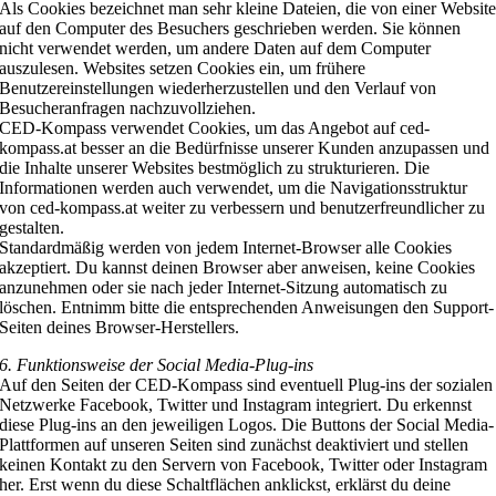
Als Cookies bezeichnet man sehr kleine Dateien, die von einer Websit
auf den Computer des Besuchers geschrieben werden. Sie können
nicht verwendet werden, um andere Daten auf dem Computer
auszulesen. Websites setzen Cookies ein, um frühere
Benutzereinstellungen wiederherzustellen und den Verlauf von
Besucheranfragen nachzuvollziehen.
CED-Kompass verwendet Cookies, um das Angebot auf ced-
kompass.at besser an die Bedürfnisse unserer Kunden anzupassen und
die Inhalte unserer Websites bestmöglich zu strukturieren. Die
Informationen werden auch verwendet, um die Navigationsstruktur
von ced-kompass.at weiter zu verbessern und benutzerfreundlicher zu
gestalten.
Standardmäßig werden von jedem Internet-Browser alle Cookies
akzeptiert. Du kannst deinen Browser aber anweisen, keine Cookies
anzunehmen oder sie nach jeder Internet-Sitzung automatisch zu
löschen. Entnimm bitte die entsprechenden Anweisungen den Support-
Seiten deines Browser-Herstellers.
6. Funktionsweise der Social Media-Plug-ins
Auf den Seiten der CED-Kompass sind eventuell Plug-ins der sozialen
Netzwerke Facebook, Twitter und Instagram integriert. Du erkennst
diese Plug-ins an den jeweiligen Logos. Die Buttons der Social Media-
Plattformen auf unseren Seiten sind zunächst deaktiviert und stellen
keinen Kontakt zu den Servern von Facebook, Twitter oder Instagram
her. Erst wenn du diese Schaltflächen anklickst, erklärst du deine