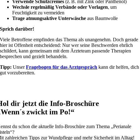
Verwende Schutzcremes
(z. B. mit Zink oder Panthenol)
Wechsle regelmäßig Verbände oder Vorlagen
, um
Feuchtigkeit zu vermeiden
Trage atmungsaktive Unterwäsche
aus Baumwolle
Sprich darüber!
Viele Betroffene empfinden das Thema als unangenehm. Doch gerade
hier ist Offenheit entscheidend: Nur wer seine Beschwerden ehrlich
schildert, kann gemeinsam mit dem Ärzteteam passende Therapien
besprechen und gezielt behandeln.
Tipp:
Unser
Fragebogen für das Arztgespräch
kann dir helfen, dich
gut vorzubereiten.
Hol dir jetzt die Info-Broschüre
„Wenn´s zwickt im Po!“
ennst du schon die aktuelle Info-Broschüre zum Thema „Perianale
isteln“?
it zahlreichen Tipps zur Wundpflege und mehr Sicherheit im Alltag!