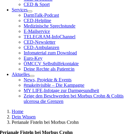
CED & Sport
Services
DarmTalk-Podcast
CED-Helpline
Medizinische Sprechstunde
E-Mailservice
TELEGRAM-InfoChannel
CED-Newsletter
CED-Ambulanzen
Infomaterial zum Download
Euro-Key
ÖMCCV Selbsthilfekontakte
Deine Rechte als Patient:in
Aktuelles
News, Projekte & Events
#makeitvisible – Die Kampagne
MY LIFE-Infotage zur Darmgesundheit
Zeige den Beschwerden bei Morbus Crohn & Colitis
ulcerosa die Grenzen
Home
Dein Wissen
Perianale Fisteln bei Morbus Crohn
Perianale Fisteln bei Morbus Crohn