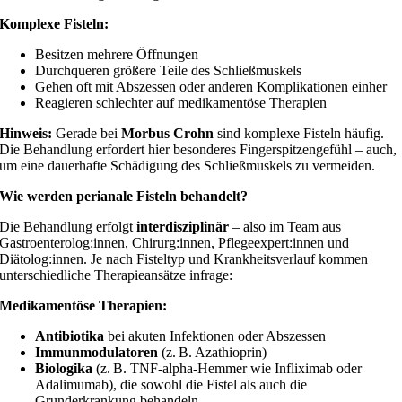
Komplexe Fisteln:
Besitzen mehrere Öffnungen
Durchqueren größere Teile des Schließmuskels
Gehen oft mit Abszessen oder anderen Komplikationen einher
Reagieren schlechter auf medikamentöse Therapien
Hinweis:
Gerade bei
Morbus Crohn
sind komplexe Fisteln häufig.
Die Behandlung erfordert hier besonderes Fingerspitzengefühl – auch,
um eine dauerhafte Schädigung des Schließmuskels zu vermeiden.
Wie werden perianale Fisteln behandelt?
Die Behandlung erfolgt
interdisziplinär
– also im Team aus
Gastroenterolog:innen, Chirurg:innen, Pflegeexpert:innen und
Diätolog:innen. Je nach Fisteltyp und Krankheitsverlauf kommen
unterschiedliche Therapieansätze infrage:
Medikamentöse Therapien:
Antibiotika
bei akuten Infektionen oder Abszessen
Immunmodulatoren
(z. B. Azathioprin)
Biologika
(z. B. TNF-alpha-Hemmer wie Infliximab oder
Adalimumab), die sowohl die Fistel als auch die
Grunderkrankung behandeln