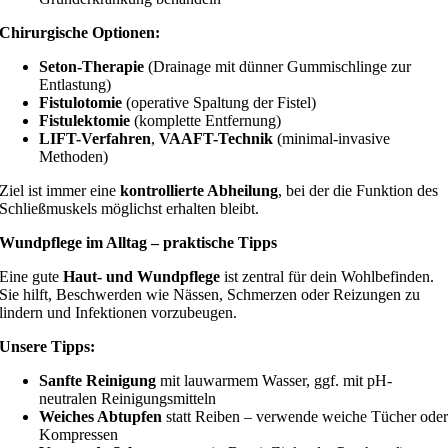
Chirurgische Optionen:
Seton-Therapie
(Drainage mit dünner Gummischlinge zur
Entlastung)
Fistulotomie
(operative Spaltung der Fistel)
Fistulektomie
(komplette Entfernung)
LIFT-Verfahren
,
VAAFT-Technik
(minimal-invasive
Methoden)
Ziel ist immer eine
kontrollierte Abheilung
, bei der die Funktion des
Schließmuskels möglichst erhalten bleibt.
Wundpflege im Alltag – praktische Tipps
Eine gute
Haut- und Wundpflege
ist zentral für dein Wohlbefinden.
Sie hilft, Beschwerden wie Nässen, Schmerzen oder Reizungen zu
lindern und Infektionen vorzubeugen.
Unsere Tipps:
Sanfte Reinigung
mit lauwarmem Wasser, ggf. mit pH-
neutralen Reinigungsmitteln
Weiches Abtupfen
statt Reiben – verwende weiche Tücher ode
Kompressen