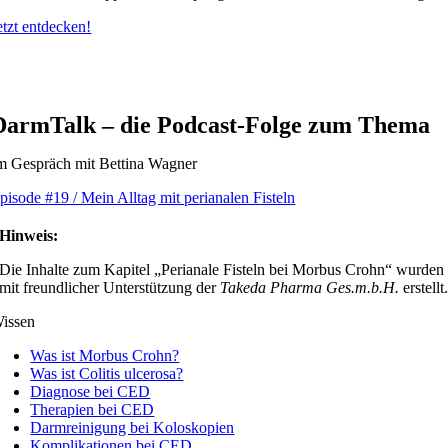
etzt entdecken!
DarmTalk – die Podcast-Folge zum Thema
m Gespräch mit Bettina Wagner
pisode #19 / Mein Alltag mit perianalen Fisteln
Hinweis:
Die Inhalte zum Kapitel „Perianale Fisteln bei Morbus Crohn“ wurden
mit freundlicher Unterstützung der
Takeda Pharma Ges.m.b.H.
erstellt
issen
Was ist Morbus Crohn?
Was ist Colitis ulcerosa?
Diagnose bei CED
Therapien bei CED
Darmreinigung bei Koloskopien
Komplikationen bei CED