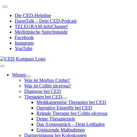
Zum
Toggle
Inhalt
Navigation
Die CED-Helpline
springen
DarmTalk – Dein CED-Podcast
TELEGRAM-InfoChannel
Medizinische Sprechstunde
Facebook
Instagram
YouTube
Toggle
Navigation
Wissen
Was ist Morbus Crohn?
Was ist Colitis ulcerosa?
Diagnose bei CED
Therapien bei CED
Medikamentöse Therapien bei CED
Operative Eingriffe bei CED
Rektale Therapie bei Colitis ulcerosa
Deine Therapieziele
Das Arztgespräch – Dein Leitfaden
Ergänzende Maßnahmen
Darmreinigung bei Koloskopien