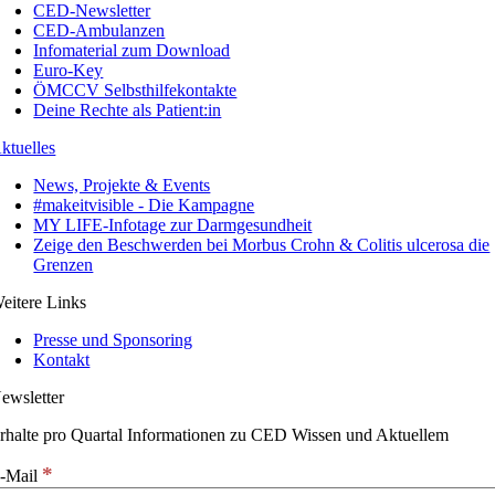
CED-Newsletter
CED-Ambulanzen
Infomaterial zum Download
Euro-Key
ÖMCCV Selbsthilfekontakte
Deine Rechte als Patient:in
ktuelles
News, Projekte & Events
#makeitvisible - Die Kampagne
MY LIFE-Infotage zur Darmgesundheit
Zeige den Beschwerden bei Morbus Crohn & Colitis ulcerosa die
Grenzen
eitere Links
Presse und Sponsoring
Kontakt
ewsletter
rhalte pro Quartal Informationen zu CED Wissen und Aktuellem
*
-Mail