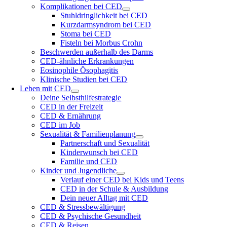
Komplikationen bei CED
Stuhldringlichkeit bei CED
Kurzdarmsyndrom bei CED
Stoma bei CED
Fisteln bei Morbus Crohn
Beschwerden außerhalb des Darms
CED-ähnliche Erkrankungen
Eosinophile Ösophagitis
Klinische Studien bei CED
Leben mit CED
Deine Selbsthilfestrategie
CED in der Freizeit
CED & Ernährung
CED im Job
Sexualität & Familienplanung
Partnerschaft und Sexualität
Kinderwunsch bei CED
Familie und CED
Kinder und Jugendliche
Verlauf einer CED bei Kids und Teens
CED in der Schule & Ausbildung
Dein neuer Alltag mit CED
CED & Stressbewältigung
CED & Psychische Gesundheit
CED & Reisen