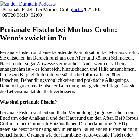
Perianale Fisteln bei Morbus Crohn
fuchs
2025-10-
09T20:06:13+02:00
Perianale Fisteln bei Morbus Crohn:
Wenn’s zwickt im Po
Perianale Fisteln sind eine belastende Komplikation bei Morbus Crohn
Sie entstehen im Bereich rund um den After und können Schmerzen,
Nässen oder sogar Abszesse verursachen. Auch wenn das Thema
unangenehm ist – es lohnt sich, hinzuschauen und Hilfe anzunehmen.
In diesem Kapitel findest du verständliche Informationen über
Ursachen, Behandlungsmöglichkeiten und praktische Alltagstipps.
Denn mit guter medizinischer Betreuung und gezielter Pflege lässt sich
die Lebensqualität deutlich verbessern.
Was sind perianale Fisteln?
Perianale Fisteln sind entzündliche Verbindungsgänge zwischen dem
Enddarm oder Analkanal und der Haut rund um den After. Bei Morbus
Crohn – einer Chronisch Entzündlichen Darmerkrankung (CED) –
treten sie besonders häufig auf. In einigen Fällen enden Fisteln auch in
benachbarten Organen wie der Harnblase (rektovesikale Fistel) oder