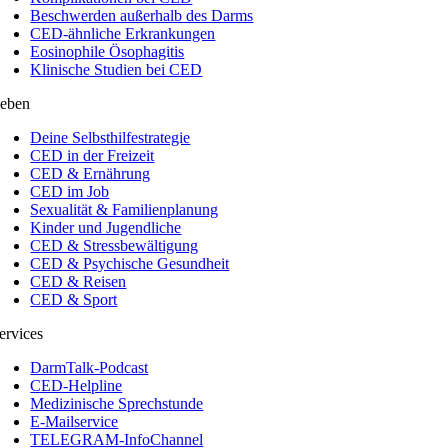
Beschwerden außerhalb des Darms
CED-ähnliche Erkrankungen
Eosinophile Ösophagitis
Klinische Studien bei CED
eben
Deine Selbsthilfestrategie
CED in der Freizeit
CED & Ernährung
CED im Job
Sexualität & Familienplanung
Kinder und Jugendliche
CED & Stressbewältigung
CED & Psychische Gesundheit
CED & Reisen
CED & Sport
ervices
DarmTalk-Podcast
CED-Helpline
Medizinische Sprechstunde
E-Mailservice
TELEGRAM-InfoChannel