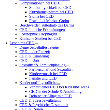
Komplikationen bei CED
Stuhldringlichkeit bei CED
Kurzdarmsyndrom bei CED
Stoma bei CED
Fisteln bei Morbus Crohn
Beschwerden außerhalb des Darms
CED-ähnliche Erkrankungen
Eosinophile Ösophagitis
Klinische Studien bei CED
Leben mit CED
Deine Selbsthilfestrategie
CED in der Freizeit
CED & Ernährung
CED im Job
Sexualität & Familienplanung
Partnerschaft und Sexualität
Kinderwunsch bei CED
Familie und CED
Kinder und Jugendliche
Verlauf einer CED bei Kids und Teens
CED in der Schule & Ausbildung
Dein neuer Alltag mit CED
CED & Stressbewältigung
CED & Psychische Gesundheit
CED & Reisen