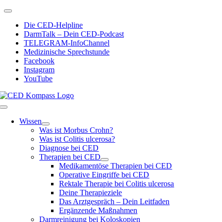
Zum
Toggle
Inhalt
Navigation
Die CED-Helpline
springen
DarmTalk – Dein CED-Podcast
TELEGRAM-InfoChannel
Medizinische Sprechstunde
Facebook
Instagram
YouTube
Toggle
Navigation
Wissen
Was ist Morbus Crohn?
Was ist Colitis ulcerosa?
Diagnose bei CED
Therapien bei CED
Medikamentöse Therapien bei CED
Operative Eingriffe bei CED
Rektale Therapie bei Colitis ulcerosa
Deine Therapieziele
Das Arztgespräch – Dein Leitfaden
Ergänzende Maßnahmen
Darmreinigung bei Koloskopien