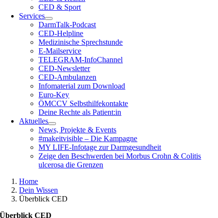
CED & Sport
Services
DarmTalk-Podcast
CED-Helpline
Medizinische Sprechstunde
E-Mailservice
TELEGRAM-InfoChannel
CED-Newsletter
CED-Ambulanzen
Infomaterial zum Download
Euro-Key
ÖMCCV Selbsthilfekontakte
Deine Rechte als Patient:in
Aktuelles
News, Projekte & Events
#makeitvisible – Die Kampagne
MY LIFE-Infotage zur Darmgesundheit
Zeige den Beschwerden bei Morbus Crohn & Colitis
ulcerosa die Grenzen
Home
Dein Wissen
Überblick CED
Überblick CED