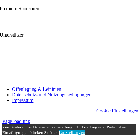
Premium Sponsoren
Unterstützer
Offenlegung & Leitlinien
Datenschutz- und Nutzungsbedingungen
Impressum
Cookie Einstellunge
Page load link
Zum Ändern Ihrer Datenschutzeinstellung, z.B. Erteilung oder Widerruf von
Einstellungen
Einwilligungen, klicken Sie hier:
Nach