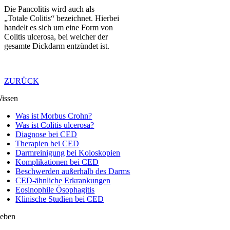
Die Pancolitis wird auch als
„Totale Colitis“ bezeichnet. Hierbei
handelt es sich um eine Form von
Colitis ulcerosa, bei welcher der
gesamte Dickdarm entzündet ist.
ZURÜCK
issen
Was ist Morbus Crohn?
Was ist Colitis ulcerosa?
Diagnose bei CED
Therapien bei CED
Darmreinigung bei Koloskopien
Komplikationen bei CED
Beschwerden außerhalb des Darms
CED-ähnliche Erkrankungen
Eosinophile Ösophagitis
Klinische Studien bei CED
eben