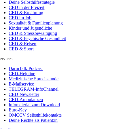
Deine Selbsthilfestrategie
CED in der Freizeit
CED & Ernährung
CED im Job
Sexualität & Familienplanung
Kinder und Jugendliche
CED & Stressbewältigung
CED & Psychische Gesundheit
CED & Reisen
CED & Sport
ervices
DarmTalk-Podcast
CED-Helpline
Medizinische Sprechstunde
E-Mailservice
TELEGRAM-InfoChannel
CED-Newsletter
CED-Ambulanzen
Infomaterial zum Download
Euro-Key
ÖMCCV Selbsthilfekontakte
Deine Rechte als Patient:in