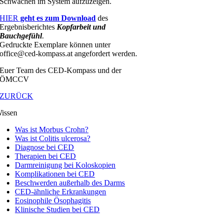
Schwächen im System aufzuzeigen.
HIER
geht es zum Download
des
Ergebnisberichtes
Kopfarbeit und
Bauchgefühl
.
Gedruckte Exemplare können unter
office@ced-kompass.at angefordert werden.
Euer Team des CED-Kompass und der
ÖMCCV
ZURÜCK
issen
Was ist Morbus Crohn?
Was ist Colitis ulcerosa?
Diagnose bei CED
Therapien bei CED
Darmreinigung bei Koloskopien
Komplikationen bei CED
Beschwerden außerhalb des Darms
CED-ähnliche Erkrankungen
Eosinophile Ösophagitis
Klinische Studien bei CED