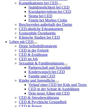
Komplikationen bei CED
Stuhldringlichkeit bei CED
Kurzdarmsyndrom bei CED
Stoma bei CED
Fisteln bei Morbus Crohn
Beschwerden außerhalb des Darms
CED-ähnliche Erkrankungen
Eosinophile Ösophagitis
Klinische Studien bei CED
Leben mit CED
Deine Selbsthilfestrategie
CED in der Freizeit
CED & Ernährung
CED im Job
Sexualität & Familienplanung
Partnerschaft und Sexualität
Kinderwunsch bei CED
Familie und CED
Kinder und Jugendliche
Verlauf einer CED bei Kids und Teens
CED in der Schule & Ausbildung
Dein neuer Alltag mit CED
CED & Stressbewältigung
CED & Psychische Gesundheit
CED & Reisen