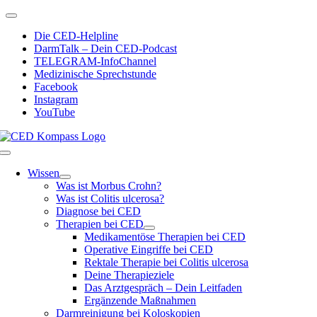
Zum
Toggle
Inhalt
Navigation
Die CED-Helpline
springen
DarmTalk – Dein CED-Podcast
TELEGRAM-InfoChannel
Medizinische Sprechstunde
Facebook
Instagram
YouTube
Toggle
Navigation
Wissen
Was ist Morbus Crohn?
Was ist Colitis ulcerosa?
Diagnose bei CED
Therapien bei CED
Medikamentöse Therapien bei CED
Operative Eingriffe bei CED
Rektale Therapie bei Colitis ulcerosa
Deine Therapieziele
Das Arztgespräch – Dein Leitfaden
Ergänzende Maßnahmen
Darmreinigung bei Koloskopien