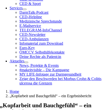
CED & Sport
Services
DarmTalk-Podcast
CED-Helpline
Medizinische Sprechstunde
E-Mailservice
TELEGRAM-InfoChannel
CED-Newsletter
CED-Ambulanzen
Infomaterial zum Download
Euro-Key
ÖMCCV Selbsthilfekontakte
Deine Rechte als Patient:in
Aktuelles
News, Projekte & Events
#makeitvisible – Die Kampagne
MY LIFE-Infotage zur Darmgesundheit
Zeige den Beschwerden bei Morbus Crohn & Colitis
ulcerosa die Grenzen
Home
„Kopfarbeit und Bauchgefühl“ – ein Ergebnisbericht
„Kopfarbeit und Bauchgefühl“ – ein