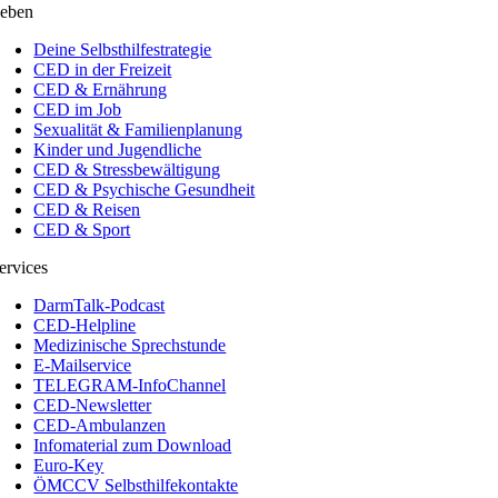
eben
Deine Selbsthilfestrategie
CED in der Freizeit
CED & Ernährung
CED im Job
Sexualität & Familienplanung
Kinder und Jugendliche
CED & Stressbewältigung
CED & Psychische Gesundheit
CED & Reisen
CED & Sport
ervices
DarmTalk-Podcast
CED-Helpline
Medizinische Sprechstunde
E-Mailservice
TELEGRAM-InfoChannel
CED-Newsletter
CED-Ambulanzen
Infomaterial zum Download
Euro-Key
ÖMCCV Selbsthilfekontakte