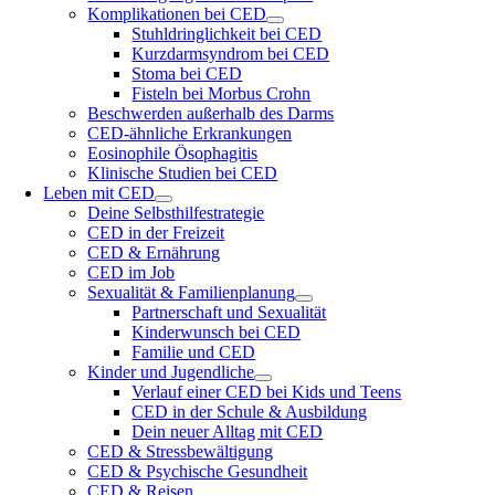
Komplikationen bei CED
Stuhldringlichkeit bei CED
Kurzdarmsyndrom bei CED
Stoma bei CED
Fisteln bei Morbus Crohn
Beschwerden außerhalb des Darms
CED-ähnliche Erkrankungen
Eosinophile Ösophagitis
Klinische Studien bei CED
Leben mit CED
Deine Selbsthilfestrategie
CED in der Freizeit
CED & Ernährung
CED im Job
Sexualität & Familienplanung
Partnerschaft und Sexualität
Kinderwunsch bei CED
Familie und CED
Kinder und Jugendliche
Verlauf einer CED bei Kids und Teens
CED in der Schule & Ausbildung
Dein neuer Alltag mit CED
CED & Stressbewältigung
CED & Psychische Gesundheit
CED & Reisen