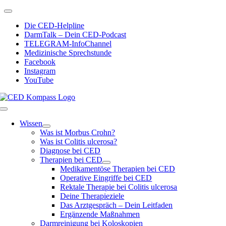
Zum
Toggle
Inhalt
Navigation
Die CED-Helpline
springen
DarmTalk – Dein CED-Podcast
TELEGRAM-InfoChannel
Medizinische Sprechstunde
Facebook
Instagram
YouTube
Toggle
Navigation
Wissen
Was ist Morbus Crohn?
Was ist Colitis ulcerosa?
Diagnose bei CED
Therapien bei CED
Medikamentöse Therapien bei CED
Operative Eingriffe bei CED
Rektale Therapie bei Colitis ulcerosa
Deine Therapieziele
Das Arztgespräch – Dein Leitfaden
Ergänzende Maßnahmen
Darmreinigung bei Koloskopien