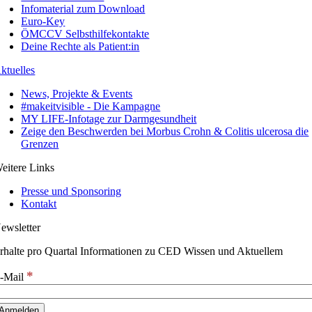
Infomaterial zum Download
Euro-Key
ÖMCCV Selbsthilfekontakte
Deine Rechte als Patient:in
ktuelles
News, Projekte & Events
#makeitvisible - Die Kampagne
MY LIFE-Infotage zur Darmgesundheit
Zeige den Beschwerden bei Morbus Crohn & Colitis ulcerosa die
Grenzen
eitere Links
Presse und Sponsoring
Kontakt
ewsletter
rhalte pro Quartal Informationen zu CED Wissen und Aktuellem
*
-Mail