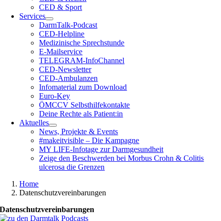
CED & Sport
Services
DarmTalk-Podcast
CED-Helpline
Medizinische Sprechstunde
E-Mailservice
TELEGRAM-InfoChannel
CED-Newsletter
CED-Ambulanzen
Infomaterial zum Download
Euro-Key
ÖMCCV Selbsthilfekontakte
Deine Rechte als Patient:in
Aktuelles
News, Projekte & Events
#makeitvisible – Die Kampagne
MY LIFE-Infotage zur Darmgesundheit
Zeige den Beschwerden bei Morbus Crohn & Colitis
ulcerosa die Grenzen
Home
Datenschutzvereinbarungen
Datenschutzvereinbarungen