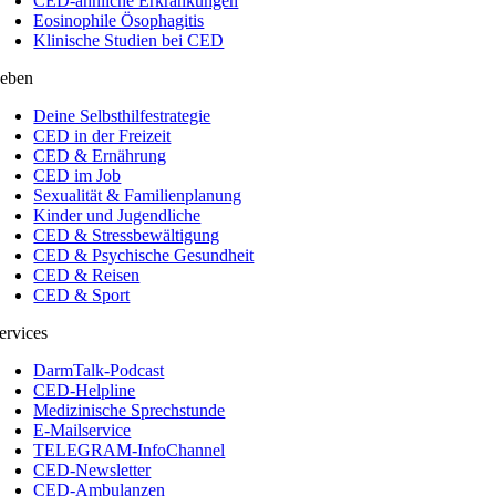
CED-ähnliche Erkrankungen
Eosinophile Ösophagitis
Klinische Studien bei CED
eben
Deine Selbsthilfestrategie
CED in der Freizeit
CED & Ernährung
CED im Job
Sexualität & Familienplanung
Kinder und Jugendliche
CED & Stressbewältigung
CED & Psychische Gesundheit
CED & Reisen
CED & Sport
ervices
DarmTalk-Podcast
CED-Helpline
Medizinische Sprechstunde
E-Mailservice
TELEGRAM-InfoChannel
CED-Newsletter
CED-Ambulanzen