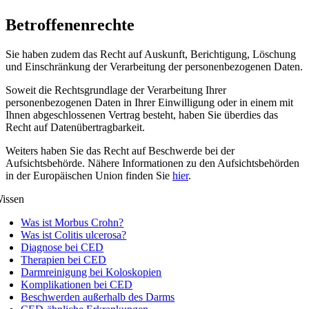
Betroffenenrechte
Sie haben zudem das Recht auf Auskunft, Berichtigung, Löschung
und Einschränkung der Verarbeitung der personenbezogenen Daten.
Soweit die Rechtsgrundlage der Verarbeitung Ihrer
personenbezogenen Daten in Ihrer Einwilligung oder in einem mit
Ihnen abgeschlossenen Vertrag besteht, haben Sie überdies das
Recht auf Datenübertragbarkeit.
Weiters haben Sie das Recht auf Beschwerde bei der
Aufsichtsbehörde. Nähere Informationen zu den Aufsichtsbehörden
in der Europäischen Union finden Sie
hier
.
issen
Was ist Morbus Crohn?
Was ist Colitis ulcerosa?
Diagnose bei CED
Therapien bei CED
Darmreinigung bei Koloskopien
Komplikationen bei CED
Beschwerden außerhalb des Darms