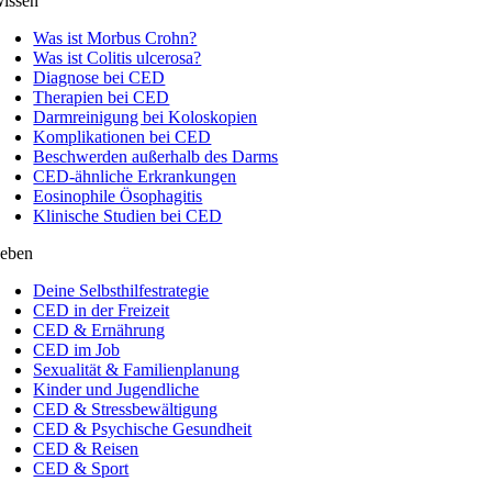
issen
Was ist Morbus Crohn?
Was ist Colitis ulcerosa?
Diagnose bei CED
Therapien bei CED
Darmreinigung bei Koloskopien
Komplikationen bei CED
Beschwerden außerhalb des Darms
CED-ähnliche Erkrankungen
Eosinophile Ösophagitis
Klinische Studien bei CED
eben
Deine Selbsthilfestrategie
CED in der Freizeit
CED & Ernährung
CED im Job
Sexualität & Familienplanung
Kinder und Jugendliche
CED & Stressbewältigung
CED & Psychische Gesundheit
CED & Reisen
CED & Sport