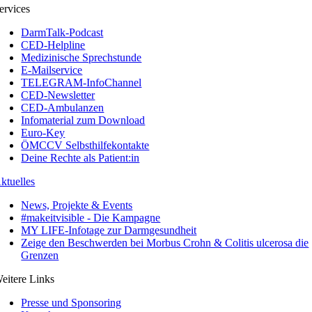
ervices
DarmTalk-Podcast
CED-Helpline
Medizinische Sprechstunde
E-Mailservice
TELEGRAM-InfoChannel
CED-Newsletter
CED-Ambulanzen
Infomaterial zum Download
Euro-Key
ÖMCCV Selbsthilfekontakte
Deine Rechte als Patient:in
ktuelles
News, Projekte & Events
#makeitvisible - Die Kampagne
MY LIFE-Infotage zur Darmgesundheit
Zeige den Beschwerden bei Morbus Crohn & Colitis ulcerosa die
Grenzen
eitere Links
Presse und Sponsoring