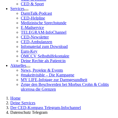
CED & Sport
Services
DarmTalk-Podcast
CED-Helpline
Medizinische Sprechstunde
E-Mailservice
TELEGRAM-InfoChannel
CED-Newsletter
CED-Ambulanzen
Infomaterial zum Download
Euro-Key
ÖMCCV Selbsthilfekontakte
Deine Rechte als Patient:in
Aktuelles
News, Projekte & Events
#makeitvisible – Die Kampagne
MY LIFE-Infotage zur Darmgesundheit
Zeige den Beschwerden bei Morbus Crohn & Colitis
ulcerosa die Grenzen
Home
Deine Services
Der CED-Kompass Telegram-Infochannel
Datenschutz Telegram