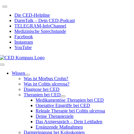
Zum
Toggle
Inhalt
Navigation
Die CED-Helpline
springen
DarmTalk – Dein CED-Podcast
TELEGRAM-InfoChannel
Medizinische Sprechstunde
Facebook
Instagram
YouTube
Toggle
Navigation
Wissen
Was ist Morbus Crohn?
Was ist Colitis ulcerosa?
Diagnose bei CED
Therapien bei CED
Medikamentöse Therapien bei CED
Operative Eingriffe bei CED
Rektale Therapie bei Colitis ulcerosa
Deine Therapieziele
Das Arztgespräch – Dein Leitfaden
Ergänzende Maßnahmen
Darmreinigung bei Koloskopien