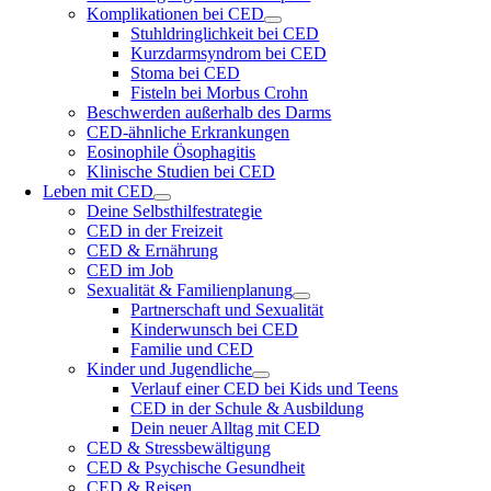
Komplikationen bei CED
Stuhldringlichkeit bei CED
Kurzdarmsyndrom bei CED
Stoma bei CED
Fisteln bei Morbus Crohn
Beschwerden außerhalb des Darms
CED-ähnliche Erkrankungen
Eosinophile Ösophagitis
Klinische Studien bei CED
Leben mit CED
Deine Selbsthilfestrategie
CED in der Freizeit
CED & Ernährung
CED im Job
Sexualität & Familienplanung
Partnerschaft und Sexualität
Kinderwunsch bei CED
Familie und CED
Kinder und Jugendliche
Verlauf einer CED bei Kids und Teens
CED in der Schule & Ausbildung
Dein neuer Alltag mit CED
CED & Stressbewältigung
CED & Psychische Gesundheit
CED & Reisen