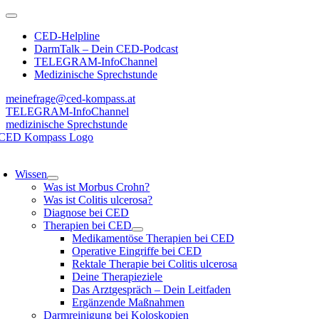
Zum
Toggle
Inhalt
Navigation
CED-Helpline
springen
DarmTalk – Dein CED-Podcast
TELEGRAM-InfoChannel
Medizinische Sprechstunde
meinefrage@ced-kompass.at
TELEGRAM-InfoChannel
medizinische Sprechstunde
oggle
avigation
Wissen
Was ist Morbus Crohn?
Was ist Colitis ulcerosa?
Diagnose bei CED
Therapien bei CED
Medikamentöse Therapien bei CED
Operative Eingriffe bei CED
Rektale Therapie bei Colitis ulcerosa
Deine Therapieziele
Das Arztgespräch – Dein Leitfaden
Ergänzende Maßnahmen
Darmreinigung bei Koloskopien