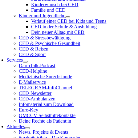
Kinderwunsch bei CED
Familie und CED
Kinder und Jugendliche
Verlauf einer CED bei Kids und Teens
CED in der Schule & Ausbildung
Dein neuer Alltag mit CED
CED & Stressbewältigung
CED & Psychische Gesundheit
CED & Reisen
CED & Sport
Services
DarmTalk-Podcast
CED-Helpline
Medizinische Sprechstunde
E-Mailservice
TELEGRAM-InfoChannel
CED-Newsletter
CED-Ambulanzen
Infomaterial zum Download
Euro-Key
ÖMCCV Selbsthilfekontakte
Deine Rechte als Patient:in
Aktuelles
News, Projekte & Events
#makeitvisible – Die Kampagne