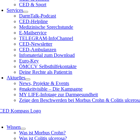
CED & Sport
Services
DarmTalk-Podcast
CED-Helpline
Medizinische Sprechstunde
E-Mailservice
TELEGRAM-InfoChannel
CED-Newsletter
CED-Ambulanzen
Infomaterial zum Download
Euro-Key
ÖMCCV Selbsthilfekontakte
Deine Rechte als Patient:in
Aktuelles
News, Projekte & Events
#makeitvisible – Die Kampagne
MY LIFE-Infotage zur Darmgesundheit
Zeige den Beschwerden bei Morbus Crohn & Colitis ulceros
oggle
avigation
Wissen
Was ist Morbus Crohn?
Was ist Colitis ulcerosa?