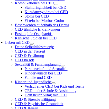
Komplikationen bei CED
Stuhldringlichkeit bei CED
Kurzdarmsyndrom bei CED
Stoma bei CED
Fisteln bei Morbus Crohn
Beschwerden außerhalb des Darms
CED-ähnliche Erkrankungen
Eosinophile Ösophagitis
Klinische Studien bei CED
Leben mit CED
Deine Selbsthilfestrategie
CED in der Freizeit
CED & Ernährung
CED im Job
Sexualität & Familienplanung
Partnerschaft und Sexualität
Kinderwunsch bei CED
Familie und CED
Kinder und Jugendliche
Verlauf einer CED bei Kids und Teens
CED in der Schule & Ausbildung
Dein neuer Alltag mit CED
CED & Stressbewältigung
CED & Psychische Gesundheit
CED & Reisen