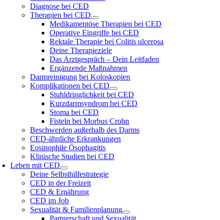
Diagnose bei CED
Therapien bei CED
Medikamentöse Therapien bei CED
Operative Eingriffe bei CED
Rektale Therapie bei Colitis ulcerosa
Deine Therapieziele
Das Arztgespräch – Dein Leitfaden
Ergänzende Maßnahmen
Darmreinigung bei Koloskopien
Komplikationen bei CED
Stuhldringlichkeit bei CED
Kurzdarmsyndrom bei CED
Stoma bei CED
Fisteln bei Morbus Crohn
Beschwerden außerhalb des Darms
CED-ähnliche Erkrankungen
Eosinophile Ösophagitis
Klinische Studien bei CED
Leben mit CED
Deine Selbsthilfestrategie
CED in der Freizeit
CED & Ernährung
CED im Job
Sexualität & Familienplanung
Partnerschaft und Sexualität