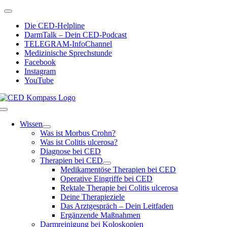
Zum
Toggle
Inhalt
Navigation
Die CED-Helpline
springen
DarmTalk – Dein CED-Podcast
TELEGRAM-InfoChannel
Medizinische Sprechstunde
Facebook
Instagram
YouTube
Toggle
Navigation
Wissen
Was ist Morbus Crohn?
Was ist Colitis ulcerosa?
Diagnose bei CED
Therapien bei CED
Medikamentöse Therapien bei CED
Operative Eingriffe bei CED
Rektale Therapie bei Colitis ulcerosa
Deine Therapieziele
Das Arztgespräch – Dein Leitfaden
Ergänzende Maßnahmen
Darmreinigung bei Koloskopien