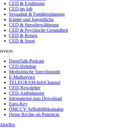
CED & Ernährung
CED im Job
Sexualität & Familienplanung
Kinder und Jugendliche
CED & Stressbewältigung
CED & Psychische Gesundheit
CED & Reisen
CED & Sport
ervices
DarmTalk-Podcast
CED-Helpline
Medizinische Sprechstunde
E-Mailservice
TELEGRAM-InfoChannel
CED-Newsletter
CED-Ambulanzen
Infomaterial zum Download
Euro-Key
ÖMCCV Selbsthilfekontakte
Deine Rechte als Patient:in
ktuelles