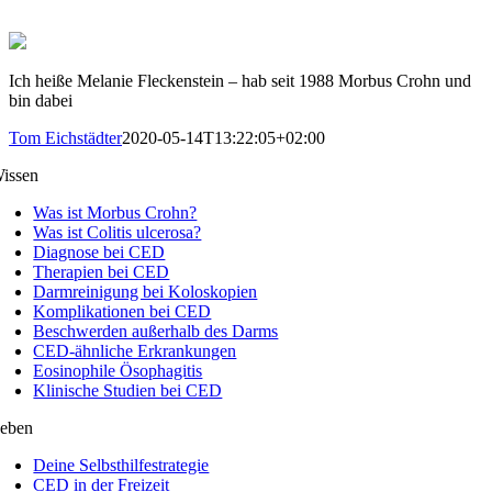
Ich heiße Melanie Fleckenstein – hab seit 1988 Morbus Crohn und
bin dabei
Tom Eichstädter
2020-05-14T13:22:05+02:00
issen
Was ist Morbus Crohn?
Was ist Colitis ulcerosa?
Diagnose bei CED
Therapien bei CED
Darmreinigung bei Koloskopien
Komplikationen bei CED
Beschwerden außerhalb des Darms
CED-ähnliche Erkrankungen
Eosinophile Ösophagitis
Klinische Studien bei CED
eben
Deine Selbsthilfestrategie
CED in der Freizeit