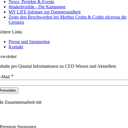
News, Projekte & Events
#makeitvisible - Die Kampagne
MY LIFE-Infotage zur Darmgesundheit
Zeige den Beschwerden bei Morbus Crohn & Colitis ulcerosa die
Grenzen
eitere Links
Presse und Sponsoring
Kontakt
ewsletter
rhalte pro Quartal Informationen zu CED Wissen und Aktuellem
*
-Mail
In Zusammenarbeit mit
Premium Sponsoren