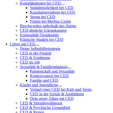
Komplikationen bei CED
Stuhldringlichkeit bei CED
Kurzdarmsyndrom bei CED
Stoma bei CED
Fisteln bei Morbus Crohn
Beschwerden außerhalb des Darms
CED-ähnliche Erkrankungen
Eosinophile Ösophagitis
Klinische Studien bei CED
Leben mit CED
Deine Selbsthilfestrategie
CED in der Freizeit
CED & Ernährung
CED im Job
Sexualität & Familienplanung
Partnerschaft und Sexualität
Kinderwunsch bei CED
Familie und CED
Kinder und Jugendliche
Verlauf einer CED bei Kids und Teens
CED in der Schule & Ausbildung
Dein neuer Alltag mit CED
CED & Stressbewältigung
CED & Psychische Gesundheit
CED & Reisen