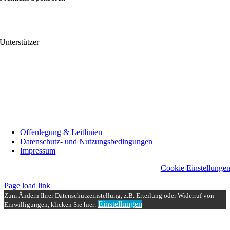
Unterstützer
Offenlegung & Leitlinien
Datenschutz- und Nutzungsbedingungen
Impressum
Cookie Einstellunge
Page load link
Zum Ändern Ihrer Datenschutzeinstellung, z.B. Erteilung oder Widerruf von
Einstellungen
Einwilligungen, klicken Sie hier:
Nach
oben