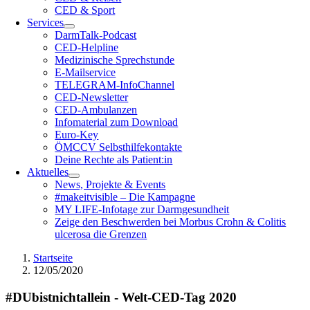
CED & Sport
Services
DarmTalk-Podcast
CED-Helpline
Medizinische Sprechstunde
E-Mailservice
TELEGRAM-InfoChannel
CED-Newsletter
CED-Ambulanzen
Infomaterial zum Download
Euro-Key
ÖMCCV Selbsthilfekontakte
Deine Rechte als Patient:in
Aktuelles
News, Projekte & Events
#makeitvisible – Die Kampagne
MY LIFE-Infotage zur Darmgesundheit
Zeige den Beschwerden bei Morbus Crohn & Colitis
ulcerosa die Grenzen
Startseite
12/05/2020
#DUbistnichtallein - Welt-CED-Tag 2020