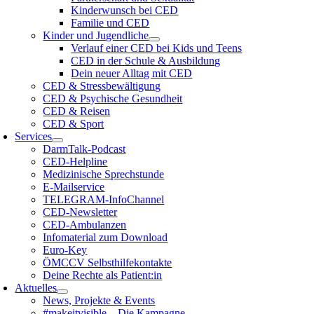
Kinderwunsch bei CED
Familie und CED
Kinder und Jugendliche
Verlauf einer CED bei Kids und Teens
CED in der Schule & Ausbildung
Dein neuer Alltag mit CED
CED & Stressbewältigung
CED & Psychische Gesundheit
CED & Reisen
CED & Sport
Services
DarmTalk-Podcast
CED-Helpline
Medizinische Sprechstunde
E-Mailservice
TELEGRAM-InfoChannel
CED-Newsletter
CED-Ambulanzen
Infomaterial zum Download
Euro-Key
ÖMCCV Selbsthilfekontakte
Deine Rechte als Patient:in
Aktuelles
News, Projekte & Events
#makeitvisible – Die Kampagne