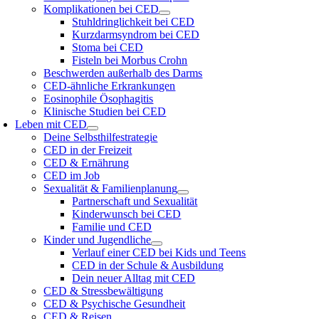
Komplikationen bei CED
Stuhldringlichkeit bei CED
Kurzdarmsyndrom bei CED
Stoma bei CED
Fisteln bei Morbus Crohn
Beschwerden außerhalb des Darms
CED-ähnliche Erkrankungen
Eosinophile Ösophagitis
Klinische Studien bei CED
Leben mit CED
Deine Selbsthilfestrategie
CED in der Freizeit
CED & Ernährung
CED im Job
Sexualität & Familienplanung
Partnerschaft und Sexualität
Kinderwunsch bei CED
Familie und CED
Kinder und Jugendliche
Verlauf einer CED bei Kids und Teens
CED in der Schule & Ausbildung
Dein neuer Alltag mit CED
CED & Stressbewältigung
CED & Psychische Gesundheit
CED & Reisen