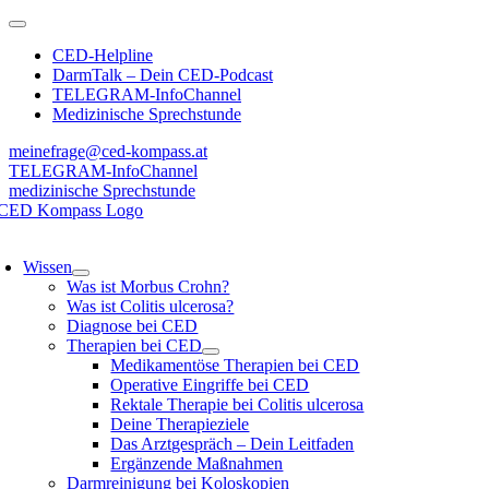
Zum
Toggle
Inhalt
Navigation
CED-Helpline
springen
DarmTalk – Dein CED-Podcast
TELEGRAM-InfoChannel
Medizinische Sprechstunde
meinefrage@ced-kompass.at
TELEGRAM-InfoChannel
medizinische Sprechstunde
oggle
avigation
Wissen
Was ist Morbus Crohn?
Was ist Colitis ulcerosa?
Diagnose bei CED
Therapien bei CED
Medikamentöse Therapien bei CED
Operative Eingriffe bei CED
Rektale Therapie bei Colitis ulcerosa
Deine Therapieziele
Das Arztgespräch – Dein Leitfaden
Ergänzende Maßnahmen
Darmreinigung bei Koloskopien