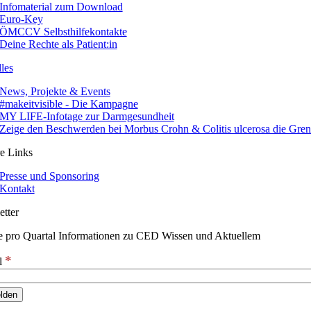
Infomaterial zum Download
Euro-Key
ÖMCCV Selbsthilfekontakte
Deine Rechte als Patient:in
les
News, Projekte & Events
#makeitvisible - Die Kampagne
MY LIFE-Infotage zur Darmgesundheit
Zeige den Beschwerden bei Morbus Crohn & Colitis ulcerosa die Gre
e Links
Presse und Sponsoring
Kontakt
tter
e pro Quartal Informationen zu CED Wissen und Aktuellem
*
l