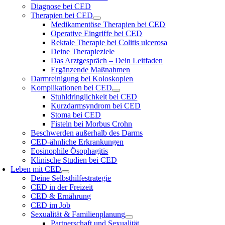
Diagnose bei CED
Therapien bei CED
Medikamentöse Therapien bei CED
Operative Eingriffe bei CED
Rektale Therapie bei Colitis ulcerosa
Deine Therapieziele
Das Arztgespräch – Dein Leitfaden
Ergänzende Maßnahmen
Darmreinigung bei Koloskopien
Komplikationen bei CED
Stuhldringlichkeit bei CED
Kurzdarmsyndrom bei CED
Stoma bei CED
Fisteln bei Morbus Crohn
Beschwerden außerhalb des Darms
CED-ähnliche Erkrankungen
Eosinophile Ösophagitis
Klinische Studien bei CED
Leben mit CED
Deine Selbsthilfestrategie
CED in der Freizeit
CED & Ernährung
CED im Job
Sexualität & Familienplanung
Partnerschaft und Sexualität