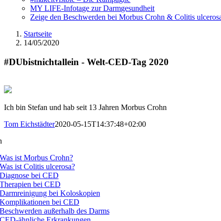
MY LIFE-Infotage zur Darmgesundheit
Zeige den Beschwerden bei Morbus Crohn & Colitis ulceros
Startseite
14/05/2020
#DUbistnichtallein - Welt-CED-Tag 2020
Ich bin Stefan und hab seit 13 Jahren Morbus Crohn
Tom Eichstädter
2020-05-15T14:37:48+02:00
n
Was ist Morbus Crohn?
Was ist Colitis ulcerosa?
Diagnose bei CED
Therapien bei CED
Darmreinigung bei Koloskopien
Komplikationen bei CED
Beschwerden außerhalb des Darms
CED-ähnliche Erkrankungen