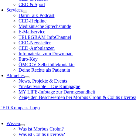
CED & Sport
Services
DarmTalk-Podcast
CED-Helpline
Medizinische Sprechstunde
E-Mailservice
TELEGRAM-InfoChannel
CED-Newsletter
CED-Ambulanzen
Infomaterial zum Download
Euro-Key
ÖMCCV Selbsthilfekontakte
Deine Rechte als Patient:in
Aktuelles
News, Projekte & Events
#makeitvisible – Die Kampagne
MY LIFE-Infotage zur Darmgesundheit
Zeige den Beschwerden bei Morbus Crohn & Colitis ulceros
oggle
avigation
Wissen
Was ist Morbus Crohn?
Was ist Colitis ulcerosa?