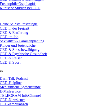
Eosinophile Ösophagitis
Klinische Studien bei CED
Deine Selbsthilfestrategie
CED in der Freizeit
CED & Ernährung
CED im Job
Sexualität & Familienplanung
Kinder und Jugendliche
CED & Stressbewältigung
CED & Psychische Gesundheit
CED & Reisen
CED & Sport
es
DarmTalk-Podcast
CED-Helpline
Medizinische Sprechstunde
E-Mailservice
TELEGRAM-InfoChannel
CED-Newsletter
CED-Ambulanzen