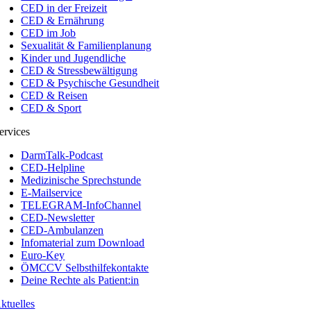
CED in der Freizeit
CED & Ernährung
CED im Job
Sexualität & Familienplanung
Kinder und Jugendliche
CED & Stressbewältigung
CED & Psychische Gesundheit
CED & Reisen
CED & Sport
ervices
DarmTalk-Podcast
CED-Helpline
Medizinische Sprechstunde
E-Mailservice
TELEGRAM-InfoChannel
CED-Newsletter
CED-Ambulanzen
Infomaterial zum Download
Euro-Key
ÖMCCV Selbsthilfekontakte
Deine Rechte als Patient:in
ktuelles