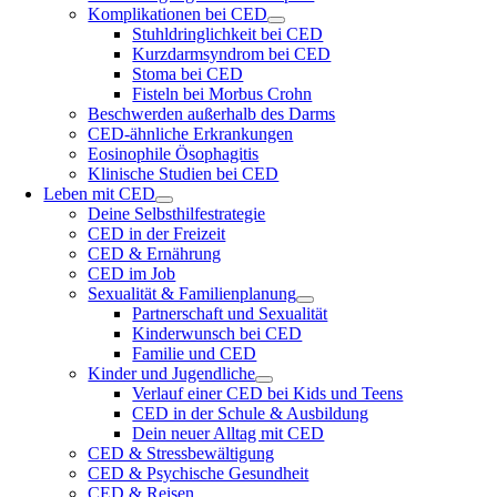
Komplikationen bei CED
Stuhldringlichkeit bei CED
Kurzdarmsyndrom bei CED
Stoma bei CED
Fisteln bei Morbus Crohn
Beschwerden außerhalb des Darms
CED-ähnliche Erkrankungen
Eosinophile Ösophagitis
Klinische Studien bei CED
Leben mit CED
Deine Selbsthilfestrategie
CED in der Freizeit
CED & Ernährung
CED im Job
Sexualität & Familienplanung
Partnerschaft und Sexualität
Kinderwunsch bei CED
Familie und CED
Kinder und Jugendliche
Verlauf einer CED bei Kids und Teens
CED in der Schule & Ausbildung
Dein neuer Alltag mit CED
CED & Stressbewältigung
CED & Psychische Gesundheit
CED & Reisen