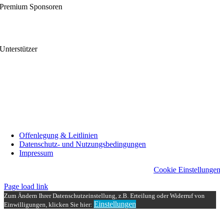
Premium Sponsoren
Unterstützer
Offenlegung & Leitlinien
Datenschutz- und Nutzungsbedingungen
Impressum
Cookie Einstellunge
Page load link
Zum Ändern Ihrer Datenschutzeinstellung, z.B. Erteilung oder Widerruf von
Einstellungen
Einwilligungen, klicken Sie hier:
Nach