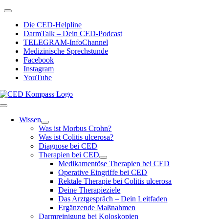
Zum
Toggle
Inhalt
Navigation
Die CED-Helpline
springen
DarmTalk – Dein CED-Podcast
TELEGRAM-InfoChannel
Medizinische Sprechstunde
Facebook
Instagram
YouTube
Toggle
Navigation
Wissen
Was ist Morbus Crohn?
Was ist Colitis ulcerosa?
Diagnose bei CED
Therapien bei CED
Medikamentöse Therapien bei CED
Operative Eingriffe bei CED
Rektale Therapie bei Colitis ulcerosa
Deine Therapieziele
Das Arztgespräch – Dein Leitfaden
Ergänzende Maßnahmen
Darmreinigung bei Koloskopien