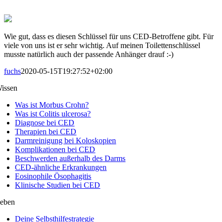
Wie gut, dass es diesen Schlüssel für uns CED-Betroffene gibt. Für
viele von uns ist er sehr wichtig. Auf meinen Toilettenschlüssel
musste natürlich auch der passende Anhänger drauf :-)
fuchs
2020-05-15T19:27:52+02:00
issen
Was ist Morbus Crohn?
Was ist Colitis ulcerosa?
Diagnose bei CED
Therapien bei CED
Darmreinigung bei Koloskopien
Komplikationen bei CED
Beschwerden außerhalb des Darms
CED-ähnliche Erkrankungen
Eosinophile Ösophagitis
Klinische Studien bei CED
eben
Deine Selbsthilfestrategie