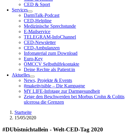
CED & Sport
Services
DarmTalk-Podcast
CED-Helpline
Medizinische Sprechstunde
E-Mailservice
TELEGRAM-InfoChannel
CED-Newsletter
CED-Ambulanzen
Infomaterial zum Download
Euro-Key
ÖMCCV Selbsthilfekontakte
Deine Rechte als Patient:in
Aktuelles
News, Projekte & Events
#makeitvisible – Die Kampagne
MY LIFE-Infotage zur Darmgesundheit
Zeige den Beschwerden bei Morbus Crohn & Colitis
ulcerosa die Grenzen
Startseite
15/05/2020
#DUbistnichtallein - Welt-CED-Tag 2020