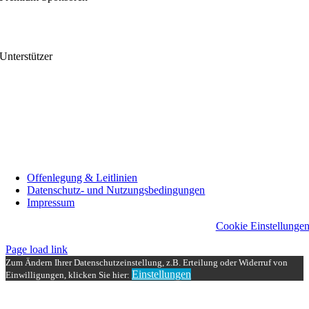
Unterstützer
Offenlegung & Leitlinien
Datenschutz- und Nutzungsbedingungen
Impressum
Cookie Einstellunge
Page load link
Zum Ändern Ihrer Datenschutzeinstellung, z.B. Erteilung oder Widerruf von
Einstellungen
Einwilligungen, klicken Sie hier:
Nach
oben