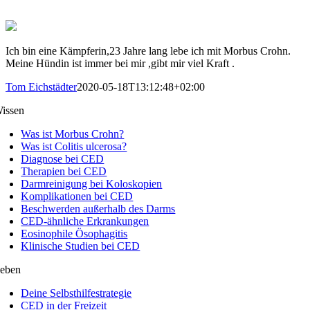
Ich bin eine Kämpferin,23 Jahre lang lebe ich mit Morbus Crohn.
Meine Hündin ist immer bei mir ,gibt mir viel Kraft .
Tom Eichstädter
2020-05-18T13:12:48+02:00
issen
Was ist Morbus Crohn?
Was ist Colitis ulcerosa?
Diagnose bei CED
Therapien bei CED
Darmreinigung bei Koloskopien
Komplikationen bei CED
Beschwerden außerhalb des Darms
CED-ähnliche Erkrankungen
Eosinophile Ösophagitis
Klinische Studien bei CED
eben
Deine Selbsthilfestrategie
CED in der Freizeit