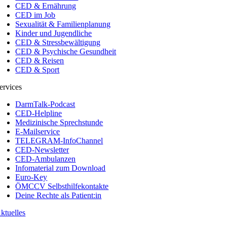
CED & Ernährung
CED im Job
Sexualität & Familienplanung
Kinder und Jugendliche
CED & Stressbewältigung
CED & Psychische Gesundheit
CED & Reisen
CED & Sport
ervices
DarmTalk-Podcast
CED-Helpline
Medizinische Sprechstunde
E-Mailservice
TELEGRAM-InfoChannel
CED-Newsletter
CED-Ambulanzen
Infomaterial zum Download
Euro-Key
ÖMCCV Selbsthilfekontakte
Deine Rechte als Patient:in
ktuelles