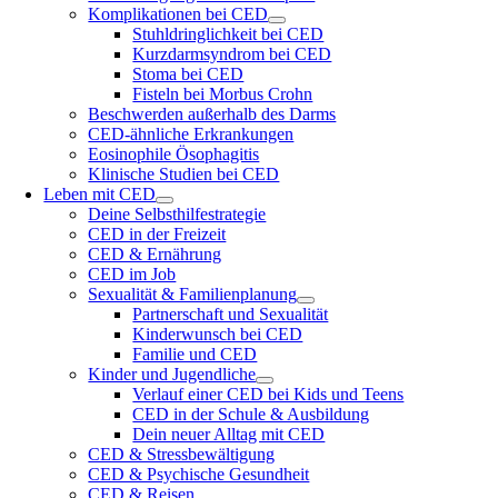
Komplikationen bei CED
Stuhldringlichkeit bei CED
Kurzdarmsyndrom bei CED
Stoma bei CED
Fisteln bei Morbus Crohn
Beschwerden außerhalb des Darms
CED-ähnliche Erkrankungen
Eosinophile Ösophagitis
Klinische Studien bei CED
Leben mit CED
Deine Selbsthilfestrategie
CED in der Freizeit
CED & Ernährung
CED im Job
Sexualität & Familienplanung
Partnerschaft und Sexualität
Kinderwunsch bei CED
Familie und CED
Kinder und Jugendliche
Verlauf einer CED bei Kids und Teens
CED in der Schule & Ausbildung
Dein neuer Alltag mit CED
CED & Stressbewältigung
CED & Psychische Gesundheit
CED & Reisen