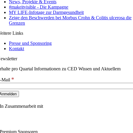
News, Projekte & Events
#makeitvisible - Die Kampagne
MY LIFE-Infotage zur Darmgesundheit
Zeige den Beschwerden bei Morbus Crohn & Colitis ulcerosa die
Grenzen
eitere Links
Presse und Sponsoring
Kontakt
ewsletter
rhalte pro Quartal Informationen zu CED Wissen und Aktuellem
*
-Mail
In Zusammenarbeit mit
Premium Sponsoren