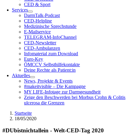
CED & Sport
Services
DarmTalk-Podcast
CED-Helpline
Medizinische Sprechstunde
E-Mailservice
TELEGRAM-InfoChannel
CED-Newsletter
CED-Ambulanzen
Infomaterial zum Download
Euro-Key
ÖMCCV Selbsthilfekontakte
Deine Rechte als Patient:in
Aktuelles
News, Projekte & Events
#makeitvisible – Die Kampagne
MY LIFE-Infotage zur Darmgesundheit
Zeige den Beschwerden bei Morbus Crohn & Colitis
ulcerosa die Grenzen
Startseite
18/05/2020
#DUbistnichtallein - Welt-CED-Tag 2020