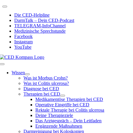
Zum
Toggle
Inhalt
Navigation
Die CED-Helpline
springen
DarmTalk – Dein CED-Podcast
TELEGRAM-InfoChannel
Medizinische Sprechstunde
Facebook
Instagram
YouTube
Toggle
Navigation
Wissen
Was ist Morbus Crohn?
Was ist Colitis ulcerosa?
Diagnose bei CED
Therapien bei CED
Medikamentöse Therapien bei CED
Operative Eingriffe bei CED
Rektale Therapie bei Colitis ulcerosa
Deine Therapieziele
Das Arztgespräch – Dein Leitfaden
Ergänzende Maßnahmen
Darmreinigung bei Koloskopien