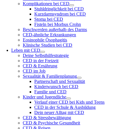
Komplikationen bei CED
Stuhldringlichkeit bei CED
Kurzdarmsyndrom bei CED
Stoma bei CED
Fisteln bei Morbus Crohn
Beschwerden außerhalb des Darms
CED-ähnliche Erkrankungen
Eosinophile Ösophagitis
Klinische Studien bei CED
Leben mit CED
Deine Selbsthilfestrategie
CED in der Freizeit
CED & Ernährung
CED im Job
Sexualität & Familienplanung
Partnerschaft und Sexualität
Kinderwunsch bei CED
Familie und CED
Kinder und Jugendliche
Verlauf einer CED bei Kids und Teens
CED in der Schule & Ausbildung
Dein neuer Alltag mit CED
CED & Stressbewältigung
CED & Psychische Gesundheit
CED & Reisen