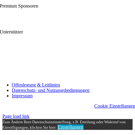
Premium Sponsoren
Unterstützer
Offenlegung & Leitlinien
Datenschutz- und Nutzungsbedingungen
Impressum
Cookie Einstellunge
Page load link
Zum Ändern Ihrer Datenschutzeinstellung, z.B. Erteilung oder Widerruf von
Einstellungen
Einwilligungen, klicken Sie hier:
Nach