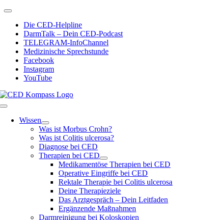
Zum
Toggle
Inhalt
Navigation
Die CED-Helpline
springen
DarmTalk – Dein CED-Podcast
TELEGRAM-InfoChannel
Medizinische Sprechstunde
Facebook
Instagram
YouTube
Toggle
Navigation
Wissen
Was ist Morbus Crohn?
Was ist Colitis ulcerosa?
Diagnose bei CED
Therapien bei CED
Medikamentöse Therapien bei CED
Operative Eingriffe bei CED
Rektale Therapie bei Colitis ulcerosa
Deine Therapieziele
Das Arztgespräch – Dein Leitfaden
Ergänzende Maßnahmen
Darmreinigung bei Koloskopien