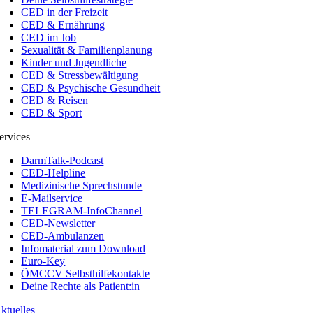
CED in der Freizeit
CED & Ernährung
CED im Job
Sexualität & Familienplanung
Kinder und Jugendliche
CED & Stressbewältigung
CED & Psychische Gesundheit
CED & Reisen
CED & Sport
ervices
DarmTalk-Podcast
CED-Helpline
Medizinische Sprechstunde
E-Mailservice
TELEGRAM-InfoChannel
CED-Newsletter
CED-Ambulanzen
Infomaterial zum Download
Euro-Key
ÖMCCV Selbsthilfekontakte
Deine Rechte als Patient:in
ktuelles