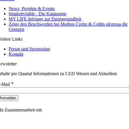
News, Projekte & Events
#makeitvisible - Die Kampagne
MY LIFE-Infotage zur Darmgesundheit
Zeige den Beschwerden bei Morbus Crohn & Colitis ulcerosa die
Grenzen
eitere Links
Presse und Sponsoring
Kontakt
ewsletter
rhalte pro Quartal Informationen zu CED Wissen und Aktuellem
*
-Mail
In Zusammenarbeit mit