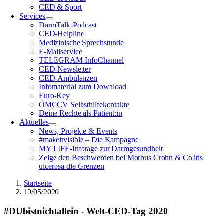
CED & Sport
Services
DarmTalk-Podcast
CED-Helpline
Medizinische Sprechstunde
E-Mailservice
TELEGRAM-InfoChannel
CED-Newsletter
CED-Ambulanzen
Infomaterial zum Download
Euro-Key
ÖMCCV Selbsthilfekontakte
Deine Rechte als Patient:in
Aktuelles
News, Projekte & Events
#makeitvisible – Die Kampagne
MY LIFE-Infotage zur Darmgesundheit
Zeige den Beschwerden bei Morbus Crohn & Colitis
ulcerosa die Grenzen
Startseite
19/05/2020
#DUbistnichtallein - Welt-CED-Tag 2020