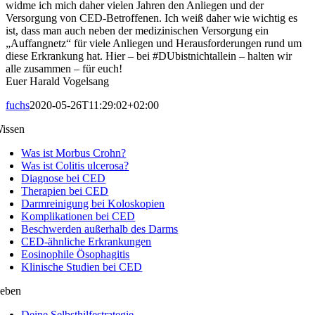
widme ich mich daher vielen Jahren den Anliegen und der
Versorgung von CED-Betroffenen. Ich weiß daher wie wichtig es
ist, dass man auch neben der medizinischen Versorgung ein
„Auffangnetz“ für viele Anliegen und Herausforderungen rund um
diese Erkrankung hat. Hier – bei #DUbistnichtallein – halten wir
alle zusammen – für euch!
Euer Harald Vogelsang
fuchs
2020-05-26T11:29:02+02:00
issen
Was ist Morbus Crohn?
Was ist Colitis ulcerosa?
Diagnose bei CED
Therapien bei CED
Darmreinigung bei Koloskopien
Komplikationen bei CED
Beschwerden außerhalb des Darms
CED-ähnliche Erkrankungen
Eosinophile Ösophagitis
Klinische Studien bei CED
eben
Deine Selbsthilfestrategie