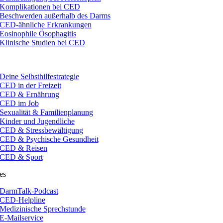
Komplikationen bei CED
Beschwerden außerhalb des Darms
CED-ähnliche Erkrankungen
Eosinophile Ösophagitis
Klinische Studien bei CED
Deine Selbsthilfestrategie
CED in der Freizeit
CED & Ernährung
CED im Job
Sexualität & Familienplanung
Kinder und Jugendliche
CED & Stressbewältigung
CED & Psychische Gesundheit
CED & Reisen
CED & Sport
es
DarmTalk-Podcast
CED-Helpline
Medizinische Sprechstunde
E-Mailservice