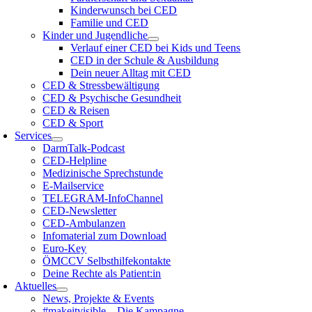
Kinderwunsch bei CED
Familie und CED
Kinder und Jugendliche
Verlauf einer CED bei Kids und Teens
CED in der Schule & Ausbildung
Dein neuer Alltag mit CED
CED & Stressbewältigung
CED & Psychische Gesundheit
CED & Reisen
CED & Sport
Services
DarmTalk-Podcast
CED-Helpline
Medizinische Sprechstunde
E-Mailservice
TELEGRAM-InfoChannel
CED-Newsletter
CED-Ambulanzen
Infomaterial zum Download
Euro-Key
ÖMCCV Selbsthilfekontakte
Deine Rechte als Patient:in
Aktuelles
News, Projekte & Events
#makeitvisible – Die Kampagne