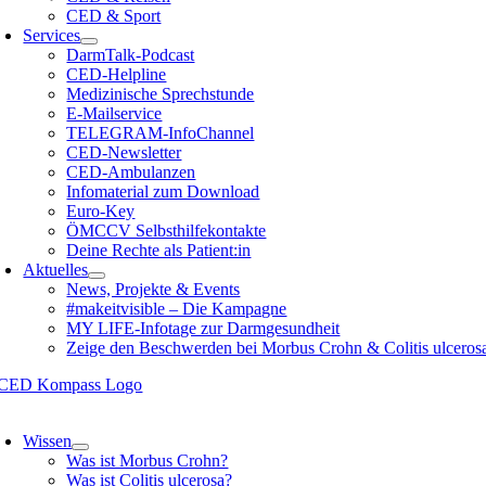
CED & Sport
Services
DarmTalk-Podcast
CED-Helpline
Medizinische Sprechstunde
E-Mailservice
TELEGRAM-InfoChannel
CED-Newsletter
CED-Ambulanzen
Infomaterial zum Download
Euro-Key
ÖMCCV Selbsthilfekontakte
Deine Rechte als Patient:in
Aktuelles
News, Projekte & Events
#makeitvisible – Die Kampagne
MY LIFE-Infotage zur Darmgesundheit
Zeige den Beschwerden bei Morbus Crohn & Colitis ulceros
oggle
avigation
Wissen
Was ist Morbus Crohn?
Was ist Colitis ulcerosa?