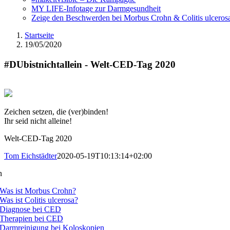
MY LIFE-Infotage zur Darmgesundheit
Zeige den Beschwerden bei Morbus Crohn & Colitis ulceros
Startseite
19/05/2020
#DUbistnichtallein - Welt-CED-Tag 2020
Zeichen setzen, die (ver)binden!
Ihr seid nicht alleine!
Welt-CED-Tag 2020
Tom Eichstädter
2020-05-19T10:13:14+02:00
n
Was ist Morbus Crohn?
Was ist Colitis ulcerosa?
Diagnose bei CED
Therapien bei CED
Darmreinigung bei Koloskopien