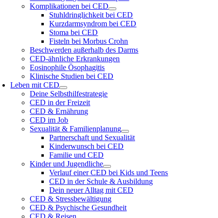
Komplikationen bei CED
Stuhldringlichkeit bei CED
Kurzdarmsyndrom bei CED
Stoma bei CED
Fisteln bei Morbus Crohn
Beschwerden außerhalb des Darms
CED-ähnliche Erkrankungen
Eosinophile Ösophagitis
Klinische Studien bei CED
Leben mit CED
Deine Selbsthilfestrategie
CED in der Freizeit
CED & Ernährung
CED im Job
Sexualität & Familienplanung
Partnerschaft und Sexualität
Kinderwunsch bei CED
Familie und CED
Kinder und Jugendliche
Verlauf einer CED bei Kids und Teens
CED in der Schule & Ausbildung
Dein neuer Alltag mit CED
CED & Stressbewältigung
CED & Psychische Gesundheit
CED & Reisen