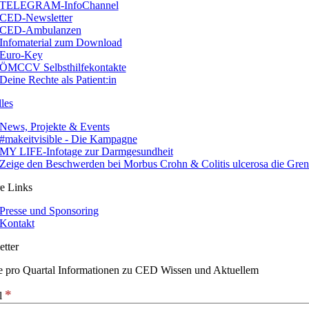
TELEGRAM-InfoChannel
CED-Newsletter
CED-Ambulanzen
Infomaterial zum Download
Euro-Key
ÖMCCV Selbsthilfekontakte
Deine Rechte als Patient:in
les
News, Projekte & Events
#makeitvisible - Die Kampagne
MY LIFE-Infotage zur Darmgesundheit
Zeige den Beschwerden bei Morbus Crohn & Colitis ulcerosa die Gre
e Links
Presse und Sponsoring
Kontakt
tter
e pro Quartal Informationen zu CED Wissen und Aktuellem
*
l