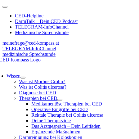
Zum
Toggle
Inhalt
Navigation
CED-Helpline
springen
DarmTalk – Dein CED-Podcast
TELEGRAM-InfoChannel
Medizinische Sprechstunde
meinefrage@ced-kompass.at
TELEGRAM-InfoChannel
medizinische Sprechstunde
oggle
avigation
Wissen
Was ist Morbus Crohn?
Was ist Colitis ulcerosa?
Diagnose bei CED
Therapien bei CED
Medikamentöse Therapien bei CED
Operative Eingriffe bei CED
Rektale Therapie bei Colitis ulcerosa
Deine Therapieziele
Das Arztgespräch – Dein Leitfaden
Ergänzende Maßnahmen
Darmreinigung bei Koloskopien