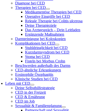
Diagnose bei CED
Therapien bei CED
Medikamentöse Therapien bei CED
Operative Eingriffe bei CED
Rektale Therapie bei Colitis ulcerosa
Deine Therapieziele
Das Arztgespräch – Dein Leitfaden
Ergänzende Maßnahmen
Darmreinigung bei Koloskopien
Komplikationen bei CED
Stuhldringlichkeit bei CED
Kurzdarmsyndrom bei CED
Stoma bei CED
Fisteln bei Morbus Crohn
Beschwerden außerhalb des Darms
CED-ähnliche Erkrankungen
Eosinophile Ösophagitis
Klinische Studien bei CED
Leben mit CED
Deine Selbsthilfestrategie
CED in der Freizeit
CED & Ernährung
CED im Job
Sexualität & Familienplanung
Partnerschaft und Sexualität