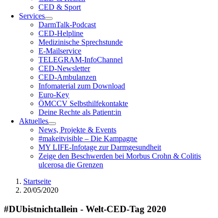
CED & Sport
Services
DarmTalk-Podcast
CED-Helpline
Medizinische Sprechstunde
E-Mailservice
TELEGRAM-InfoChannel
CED-Newsletter
CED-Ambulanzen
Infomaterial zum Download
Euro-Key
ÖMCCV Selbsthilfekontakte
Deine Rechte als Patient:in
Aktuelles
News, Projekte & Events
#makeitvisible – Die Kampagne
MY LIFE-Infotage zur Darmgesundheit
Zeige den Beschwerden bei Morbus Crohn & Colitis
ulcerosa die Grenzen
Startseite
20/05/2020
#DUbistnichtallein - Welt-CED-Tag 2020