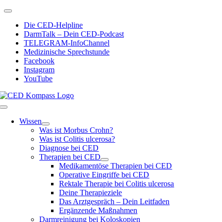
Zum
Toggle
Inhalt
Navigation
Die CED-Helpline
springen
DarmTalk – Dein CED-Podcast
TELEGRAM-InfoChannel
Medizinische Sprechstunde
Facebook
Instagram
YouTube
Toggle
Navigation
Wissen
Was ist Morbus Crohn?
Was ist Colitis ulcerosa?
Diagnose bei CED
Therapien bei CED
Medikamentöse Therapien bei CED
Operative Eingriffe bei CED
Rektale Therapie bei Colitis ulcerosa
Deine Therapieziele
Das Arztgespräch – Dein Leitfaden
Ergänzende Maßnahmen
Darmreinigung bei Koloskopien