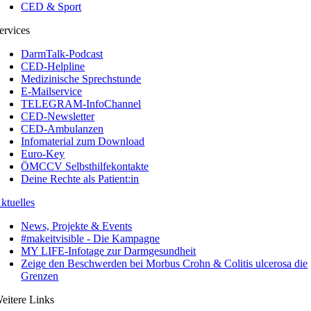
CED & Sport
ervices
DarmTalk-Podcast
CED-Helpline
Medizinische Sprechstunde
E-Mailservice
TELEGRAM-InfoChannel
CED-Newsletter
CED-Ambulanzen
Infomaterial zum Download
Euro-Key
ÖMCCV Selbsthilfekontakte
Deine Rechte als Patient:in
ktuelles
News, Projekte & Events
#makeitvisible - Die Kampagne
MY LIFE-Infotage zur Darmgesundheit
Zeige den Beschwerden bei Morbus Crohn & Colitis ulcerosa die
Grenzen
eitere Links