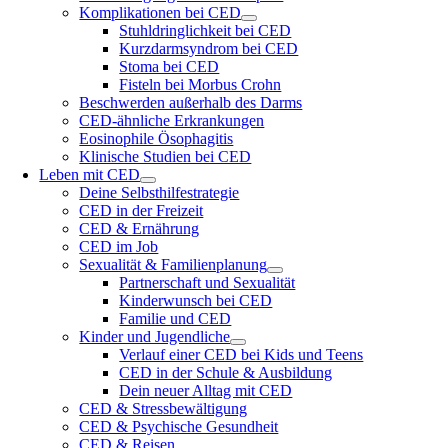
Komplikationen bei CED
Stuhldringlichkeit bei CED
Kurzdarmsyndrom bei CED
Stoma bei CED
Fisteln bei Morbus Crohn
Beschwerden außerhalb des Darms
CED-ähnliche Erkrankungen
Eosinophile Ösophagitis
Klinische Studien bei CED
Leben mit CED
Deine Selbsthilfestrategie
CED in der Freizeit
CED & Ernährung
CED im Job
Sexualität & Familienplanung
Partnerschaft und Sexualität
Kinderwunsch bei CED
Familie und CED
Kinder und Jugendliche
Verlauf einer CED bei Kids und Teens
CED in der Schule & Ausbildung
Dein neuer Alltag mit CED
CED & Stressbewältigung
CED & Psychische Gesundheit
CED & Reisen