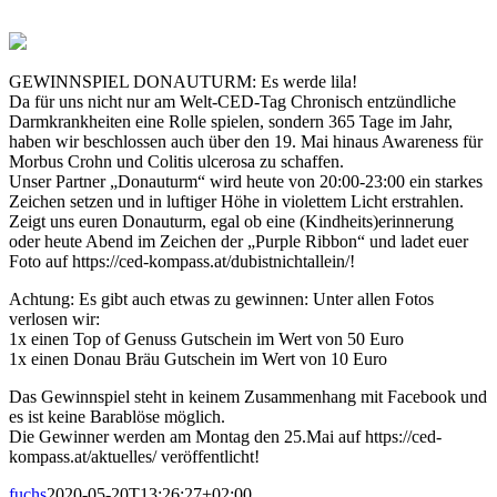
GEWINNSPIEL DONAUTURM: Es werde lila!
Da für uns nicht nur am Welt-CED-Tag Chronisch entzündliche
Darmkrankheiten eine Rolle spielen, sondern 365 Tage im Jahr,
haben wir beschlossen auch über den 19. Mai hinaus Awareness für
Morbus Crohn und Colitis ulcerosa zu schaffen.
Unser Partner „Donauturm“ wird heute von 20:00-23:00 ein starkes
Zeichen setzen und in luftiger Höhe in violettem Licht erstrahlen.
Zeigt uns euren Donauturm, egal ob eine (Kindheits)erinnerung
oder heute Abend im Zeichen der „Purple Ribbon“ und ladet euer
Foto auf https://ced-kompass.at/dubistnichtallein/!
Achtung: Es gibt auch etwas zu gewinnen: Unter allen Fotos
verlosen wir:
1x einen Top of Genuss Gutschein im Wert von 50 Euro
1x einen Donau Bräu Gutschein im Wert von 10 Euro
Das Gewinnspiel steht in keinem Zusammenhang mit Facebook und
es ist keine Barablöse möglich.
Die Gewinner werden am Montag den 25.Mai auf https://ced-
kompass.at/aktuelles/ veröffentlicht!
fuchs
2020-05-20T13:26:27+02:00