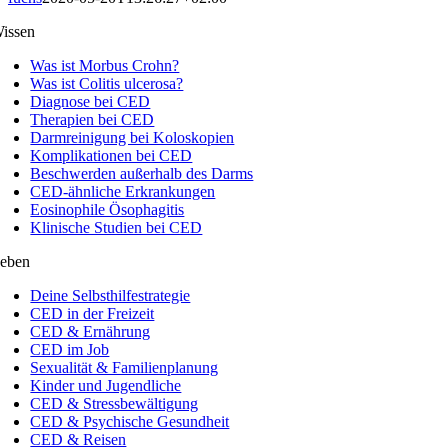
issen
Was ist Morbus Crohn?
Was ist Colitis ulcerosa?
Diagnose bei CED
Therapien bei CED
Darmreinigung bei Koloskopien
Komplikationen bei CED
Beschwerden außerhalb des Darms
CED-ähnliche Erkrankungen
Eosinophile Ösophagitis
Klinische Studien bei CED
eben
Deine Selbsthilfestrategie
CED in der Freizeit
CED & Ernährung
CED im Job
Sexualität & Familienplanung
Kinder und Jugendliche
CED & Stressbewältigung
CED & Psychische Gesundheit
CED & Reisen