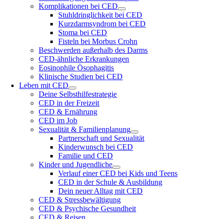
Komplikationen bei CED
Stuhldringlichkeit bei CED
Kurzdarmsyndrom bei CED
Stoma bei CED
Fisteln bei Morbus Crohn
Beschwerden außerhalb des Darms
CED-ähnliche Erkrankungen
Eosinophile Ösophagitis
Klinische Studien bei CED
Leben mit CED
Deine Selbsthilfestrategie
CED in der Freizeit
CED & Ernährung
CED im Job
Sexualität & Familienplanung
Partnerschaft und Sexualität
Kinderwunsch bei CED
Familie und CED
Kinder und Jugendliche
Verlauf einer CED bei Kids und Teens
CED in der Schule & Ausbildung
Dein neuer Alltag mit CED
CED & Stressbewältigung
CED & Psychische Gesundheit
CED & Reisen