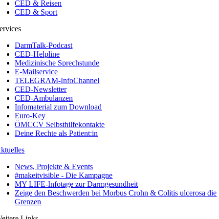
CED & Reisen
CED & Sport
ervices
DarmTalk-Podcast
CED-Helpline
Medizinische Sprechstunde
E-Mailservice
TELEGRAM-InfoChannel
CED-Newsletter
CED-Ambulanzen
Infomaterial zum Download
Euro-Key
ÖMCCV Selbsthilfekontakte
Deine Rechte als Patient:in
ktuelles
News, Projekte & Events
#makeitvisible - Die Kampagne
MY LIFE-Infotage zur Darmgesundheit
Zeige den Beschwerden bei Morbus Crohn & Colitis ulcerosa die
Grenzen
eitere Links