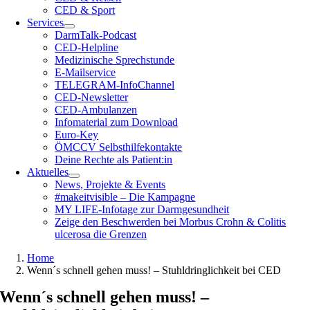
CED & Sport
Services
DarmTalk-Podcast
CED-Helpline
Medizinische Sprechstunde
E-Mailservice
TELEGRAM-InfoChannel
CED-Newsletter
CED-Ambulanzen
Infomaterial zum Download
Euro-Key
ÖMCCV Selbsthilfekontakte
Deine Rechte als Patient:in
Aktuelles
News, Projekte & Events
#makeitvisible – Die Kampagne
MY LIFE-Infotage zur Darmgesundheit
Zeige den Beschwerden bei Morbus Crohn & Colitis
ulcerosa die Grenzen
Home
Wenn´s schnell gehen muss! – Stuhldringlichkeit bei CED
Wenn´s schnell gehen muss! –