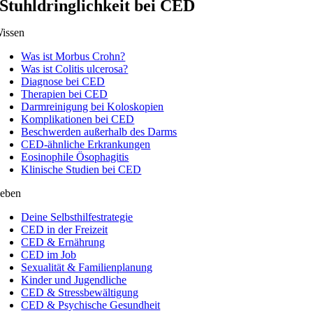
Stuhldringlichkeit bei CED
issen
Was ist Morbus Crohn?
Was ist Colitis ulcerosa?
Diagnose bei CED
Therapien bei CED
Darmreinigung bei Koloskopien
Komplikationen bei CED
Beschwerden außerhalb des Darms
CED-ähnliche Erkrankungen
Eosinophile Ösophagitis
Klinische Studien bei CED
eben
Deine Selbsthilfestrategie
CED in der Freizeit
CED & Ernährung
CED im Job
Sexualität & Familienplanung
Kinder und Jugendliche
CED & Stressbewältigung
CED & Psychische Gesundheit