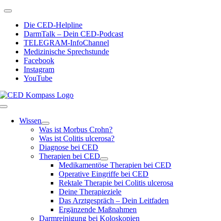
Zum
Toggle
Inhalt
Navigation
Die CED-Helpline
springen
DarmTalk – Dein CED-Podcast
TELEGRAM-InfoChannel
Medizinische Sprechstunde
Facebook
Instagram
YouTube
Toggle
Navigation
Wissen
Was ist Morbus Crohn?
Was ist Colitis ulcerosa?
Diagnose bei CED
Therapien bei CED
Medikamentöse Therapien bei CED
Operative Eingriffe bei CED
Rektale Therapie bei Colitis ulcerosa
Deine Therapieziele
Das Arztgespräch – Dein Leitfaden
Ergänzende Maßnahmen
Darmreinigung bei Koloskopien