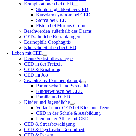
Komplikationen bei CED
Stuhldringlichkeit bei CED
Kurzdarmsyndrom bei CED
Stoma bei CED
Fisteln bei Morbus Crohn
Beschwerden außerhalb des Darms
CED-ähnliche Erkrankungen
Eosinophile Ösophagitis
Klinische Studien bei CED
Leben mit CED
Deine Selbsthilfestrategie
CED in der Freizeit
CED & Ernährung
CED im Job
Sexualität & Familienplanung
Partnerschaft und Sexualität
Kinderwunsch bei CED
Familie und CED
Kinder und Jugendliche
Verlauf einer CED bei Kids und Teens
CED in der Schule & Ausbildung
Dein neuer Alltag mit CED
CED & Stressbewältigung
CED & Psychische Gesundheit
CED & Reisen