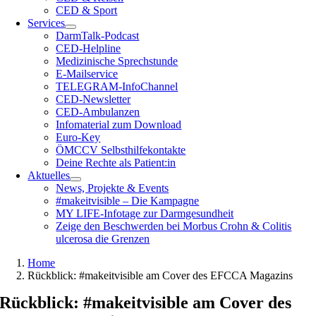
CED & Sport
Services
DarmTalk-Podcast
CED-Helpline
Medizinische Sprechstunde
E-Mailservice
TELEGRAM-InfoChannel
CED-Newsletter
CED-Ambulanzen
Infomaterial zum Download
Euro-Key
ÖMCCV Selbsthilfekontakte
Deine Rechte als Patient:in
Aktuelles
News, Projekte & Events
#makeitvisible – Die Kampagne
MY LIFE-Infotage zur Darmgesundheit
Zeige den Beschwerden bei Morbus Crohn & Colitis
ulcerosa die Grenzen
Home
Rückblick: #makeitvisible am Cover des EFCCA Magazins
Rückblick: #makeitvisible am Cover des