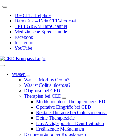
Zum
Toggle
Inhalt
Navigation
Die CED-Helpline
springen
DarmTalk – Dein CED-Podcast
TELEGRAM-InfoChannel
Medizinische Sprechstunde
Facebook
Instagram
YouTube
Toggle
Navigation
Wissen
Was ist Morbus Crohn?
Was ist Colitis ulcerosa?
Diagnose bei CED
Therapien bei CED
Medikamentöse Therapien bei CED
Operative Eingriffe bei CED
Rektale Therapie bei Colitis ulcerosa
Deine Therapieziele
Das Arztgespräch – Dein Leitfaden
Ergänzende Maßnahmen
Darmreinigung bei Koloskopien