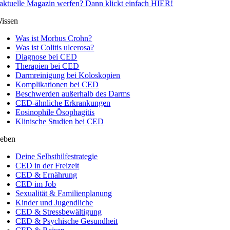
aktuelle Magazin werfen? Dann klickt einfach HIER!
issen
Was ist Morbus Crohn?
Was ist Colitis ulcerosa?
Diagnose bei CED
Therapien bei CED
Darmreinigung bei Koloskopien
Komplikationen bei CED
Beschwerden außerhalb des Darms
CED-ähnliche Erkrankungen
Eosinophile Ösophagitis
Klinische Studien bei CED
eben
Deine Selbsthilfestrategie
CED in der Freizeit
CED & Ernährung
CED im Job
Sexualität & Familienplanung
Kinder und Jugendliche
CED & Stressbewältigung
CED & Psychische Gesundheit