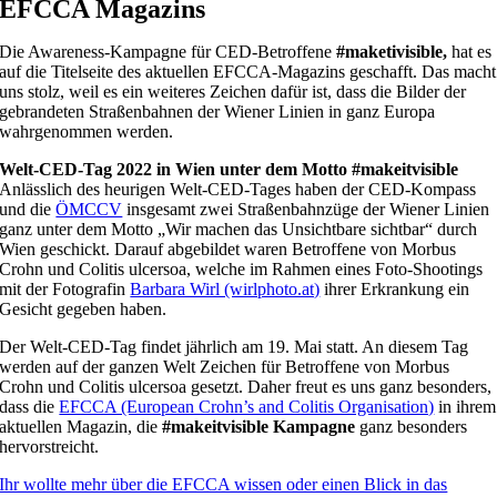
EFCCA Magazins
Die Awareness-Kampagne für CED-Betroffene
#maketivisible,
hat es
auf die Titelseite des aktuellen EFCCA-Magazins geschafft. Das macht
uns stolz, weil es ein weiteres Zeichen dafür ist, dass die Bilder der
gebrandeten Straßenbahnen der Wiener Linien in ganz Europa
wahrgenommen werden.
Welt-CED-Tag 2022 in Wien unter dem Motto #makeitvisible
Anlässlich des heurigen Welt-CED-Tages haben der CED-Kompass
und die
ÖMCCV
insgesamt zwei Straßenbahnzüge der Wiener Linien
ganz unter dem Motto „Wir machen das Unsichtbare sichtbar“ durch
Wien geschickt. Darauf abgebildet waren Betroffene von Morbus
Crohn und Colitis ulcersoa, welche im Rahmen eines Foto-Shootings
mit der Fotografin
Barbara Wirl (wirlphoto.at)
ihrer Erkrankung ein
Gesicht gegeben haben.
Der Welt-CED-Tag findet jährlich am 19. Mai statt. An diesem Tag
werden auf der ganzen Welt Zeichen für Betroffene von Morbus
Crohn und Colitis ulcersoa gesetzt. Daher freut es uns ganz besonders,
dass die
EFCCA (European Crohn’s and Colitis Organisation)
in ihrem
aktuellen Magazin, die
#makeitvisible Kampagne
ganz besonders
hervorstreicht.
Ihr wollte mehr über die EFCCA wissen oder einen Blick in das