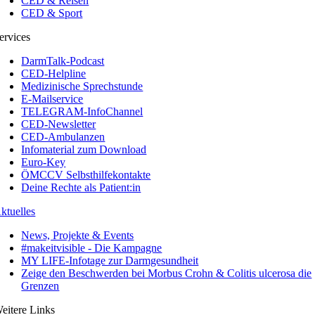
CED & Reisen
CED & Sport
ervices
DarmTalk-Podcast
CED-Helpline
Medizinische Sprechstunde
E-Mailservice
TELEGRAM-InfoChannel
CED-Newsletter
CED-Ambulanzen
Infomaterial zum Download
Euro-Key
ÖMCCV Selbsthilfekontakte
Deine Rechte als Patient:in
ktuelles
News, Projekte & Events
#makeitvisible - Die Kampagne
MY LIFE-Infotage zur Darmgesundheit
Zeige den Beschwerden bei Morbus Crohn & Colitis ulcerosa die
Grenzen
eitere Links