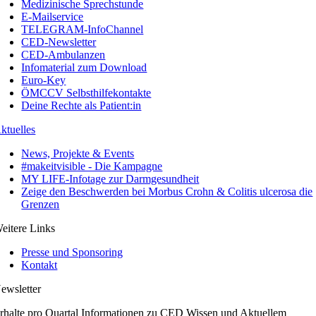
Medizinische Sprechstunde
E-Mailservice
TELEGRAM-InfoChannel
CED-Newsletter
CED-Ambulanzen
Infomaterial zum Download
Euro-Key
ÖMCCV Selbsthilfekontakte
Deine Rechte als Patient:in
ktuelles
News, Projekte & Events
#makeitvisible - Die Kampagne
MY LIFE-Infotage zur Darmgesundheit
Zeige den Beschwerden bei Morbus Crohn & Colitis ulcerosa die
Grenzen
eitere Links
Presse und Sponsoring
Kontakt
ewsletter
rhalte pro Quartal Informationen zu CED Wissen und Aktuellem