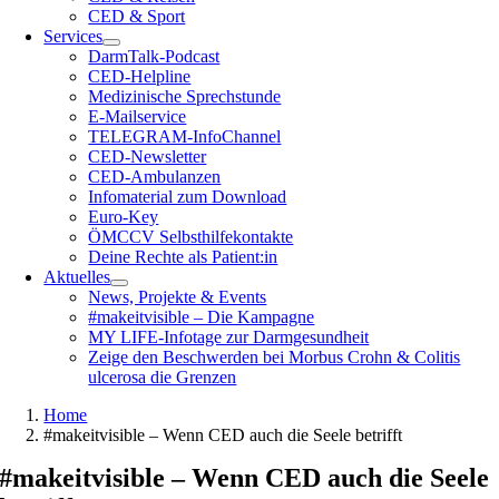
CED & Sport
Services
DarmTalk-Podcast
CED-Helpline
Medizinische Sprechstunde
E-Mailservice
TELEGRAM-InfoChannel
CED-Newsletter
CED-Ambulanzen
Infomaterial zum Download
Euro-Key
ÖMCCV Selbsthilfekontakte
Deine Rechte als Patient:in
Aktuelles
News, Projekte & Events
#makeitvisible – Die Kampagne
MY LIFE-Infotage zur Darmgesundheit
Zeige den Beschwerden bei Morbus Crohn & Colitis
ulcerosa die Grenzen
Home
#makeitvisible – Wenn CED auch die Seele betrifft
#makeitvisible – Wenn CED auch die Seele