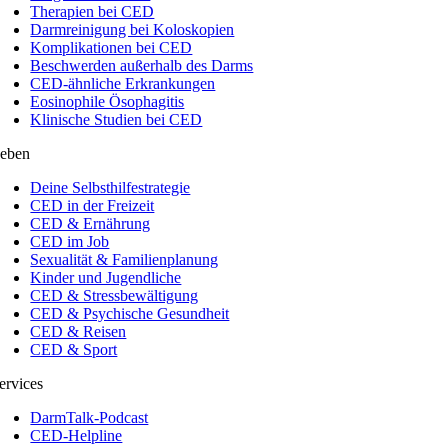
Therapien bei CED
Darmreinigung bei Koloskopien
Komplikationen bei CED
Beschwerden außerhalb des Darms
CED-ähnliche Erkrankungen
Eosinophile Ösophagitis
Klinische Studien bei CED
eben
Deine Selbsthilfestrategie
CED in der Freizeit
CED & Ernährung
CED im Job
Sexualität & Familienplanung
Kinder und Jugendliche
CED & Stressbewältigung
CED & Psychische Gesundheit
CED & Reisen
CED & Sport
ervices
DarmTalk-Podcast
CED-Helpline