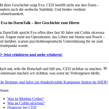
it ihrer Geschichte zeigt Eva: CED betrifft nicht nur den Darm –
ondern auch die seelische Stabilität. Und beides verdient
ufmerksamkeit.
️ Eva im DarmTalk – ihre Geschichte zum Hören
m DarmTalk spricht Eva offen über fast 30 Jahre mit Colitis ulcerosa:
ber Ängste rund um Operationen, das Leben mit Stoma und Pouch –
nd darüber, warum psychotherapeutische Unterstützung für sie zum
endepunkt wurde.
 Jetzt reinhören und mehr erfahren!
ach mit, teile die Botschaft und hilf uns, CED sichtbar zu machen. 💜
emeinsam machen wir sichtbar, was sonst im Verborgenen bleibt.
lle Beiträge und Infos zur #makeitvisible Kampagne findest du HIER!
issen
Was ist Morbus Crohn?
Was ist Colitis ulcerosa?
Diagnose bei CED