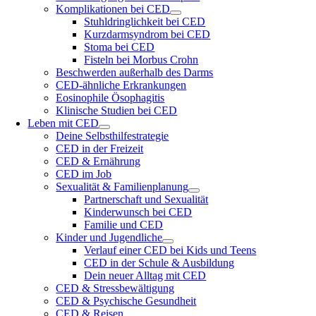
Komplikationen bei CED
Stuhldringlichkeit bei CED
Kurzdarmsyndrom bei CED
Stoma bei CED
Fisteln bei Morbus Crohn
Beschwerden außerhalb des Darms
CED-ähnliche Erkrankungen
Eosinophile Ösophagitis
Klinische Studien bei CED
Leben mit CED
Deine Selbsthilfestrategie
CED in der Freizeit
CED & Ernährung
CED im Job
Sexualität & Familienplanung
Partnerschaft und Sexualität
Kinderwunsch bei CED
Familie und CED
Kinder und Jugendliche
Verlauf einer CED bei Kids und Teens
CED in der Schule & Ausbildung
Dein neuer Alltag mit CED
CED & Stressbewältigung
CED & Psychische Gesundheit
CED & Reisen