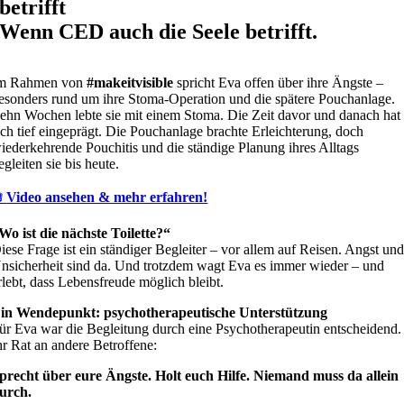
betrifft
Wenn CED auch die Seele betrifft.
m Rahmen von
#makeitvisible
spricht Eva offen über ihre Ängste –
esonders rund um ihre Stoma-Operation und die spätere Pouchanlage.
ehn Wochen lebte sie mit einem Stoma. Die Zeit davor und danach hat
ich tief eingeprägt. Die Pouchanlage brachte Erleichterung, doch
iederkehrende Pouchitis und die ständige Planung ihres Alltags
egleiten sie bis heute.

Video ansehen & mehr erfahren!
Wo ist die nächste Toilette?“
iese Frage ist ein ständiger Begleiter – vor allem auf Reisen. Angst un
nsicherheit sind da. Und trotzdem wagt Eva es immer wieder – und
rlebt, dass Lebensfreude möglich bleibt.
in Wendepunkt: psychotherapeutische Unterstützung
ür Eva war die Begleitung durch eine Psychotherapeutin entscheidend.
hr Rat an andere Betroffene:
precht über eure Ängste. Holt euch Hilfe. Niemand muss da allein
urch.