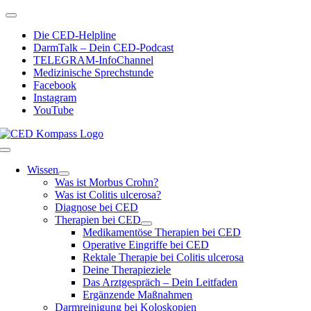
Zum
Toggle
Inhalt
Navigation
Die CED-Helpline
springen
DarmTalk – Dein CED-Podcast
TELEGRAM-InfoChannel
Medizinische Sprechstunde
Facebook
Instagram
YouTube
Toggle
Navigation
Wissen
Was ist Morbus Crohn?
Was ist Colitis ulcerosa?
Diagnose bei CED
Therapien bei CED
Medikamentöse Therapien bei CED
Operative Eingriffe bei CED
Rektale Therapie bei Colitis ulcerosa
Deine Therapieziele
Das Arztgespräch – Dein Leitfaden
Ergänzende Maßnahmen
Darmreinigung bei Koloskopien