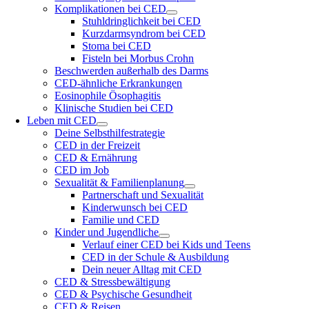
Komplikationen bei CED
Stuhldringlichkeit bei CED
Kurzdarmsyndrom bei CED
Stoma bei CED
Fisteln bei Morbus Crohn
Beschwerden außerhalb des Darms
CED-ähnliche Erkrankungen
Eosinophile Ösophagitis
Klinische Studien bei CED
Leben mit CED
Deine Selbsthilfestrategie
CED in der Freizeit
CED & Ernährung
CED im Job
Sexualität & Familienplanung
Partnerschaft und Sexualität
Kinderwunsch bei CED
Familie und CED
Kinder und Jugendliche
Verlauf einer CED bei Kids und Teens
CED in der Schule & Ausbildung
Dein neuer Alltag mit CED
CED & Stressbewältigung
CED & Psychische Gesundheit
CED & Reisen