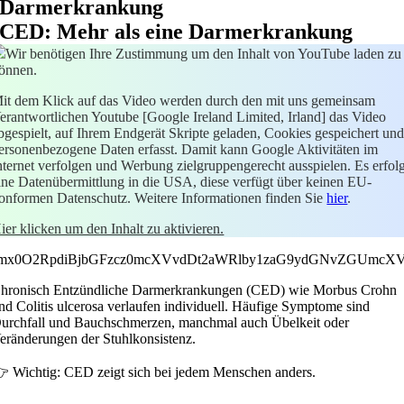
Darmerkrankung
CED: Mehr als eine Darmerkrankung
Wir benötigen Ihre Zustimmung um den Inhalt von YouTube laden zu
önnen.
it dem Klick auf das Video werden durch den mit uns gemeinsam
erantwortlichen Youtube [Google Ireland Limited, Irland] das Video
bgespielt, auf Ihrem Endgerät Skripte geladen, Cookies gespeichert un
ersonenbezogene Daten erfasst. Damit kann Google Aktivitäten im
nternet verfolgen und Werbung zielgruppengerecht ausspielen. Es erfolg
ine Datenübermittlung in die USA, diese verfügt über keinen EU-
onformen Datenschutz. Weitere Informationen finden Sie
hier
.
ier klicken um den Inhalt zu aktivieren.
mx0O2RpdiBjbGFzcz0mcXVvdDt2aWRlby1zaG9ydGNvZGUmcXV
hronisch Entzündliche Darmerkrankungen (CED) wie Morbus Crohn
nd Colitis ulcerosa verlaufen individuell. Häufige Symptome sind
urchfall und Bauchschmerzen, manchmal auch Übelkeit oder
eränderungen der Stuhlkonsistenz.
 Wichtig: CED zeigt sich bei jedem Menschen anders.