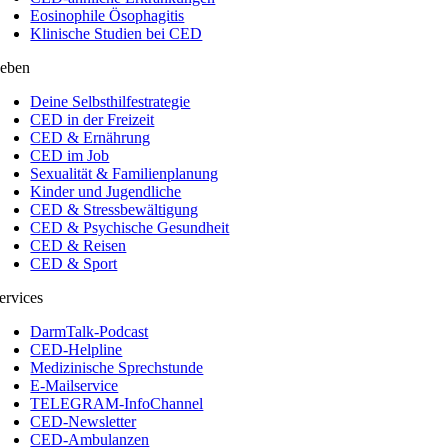
Eosinophile Ösophagitis
Klinische Studien bei CED
eben
Deine Selbsthilfestrategie
CED in der Freizeit
CED & Ernährung
CED im Job
Sexualität & Familienplanung
Kinder und Jugendliche
CED & Stressbewältigung
CED & Psychische Gesundheit
CED & Reisen
CED & Sport
ervices
DarmTalk-Podcast
CED-Helpline
Medizinische Sprechstunde
E-Mailservice
TELEGRAM-InfoChannel
CED-Newsletter
CED-Ambulanzen