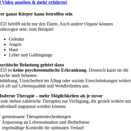

Video ansehen & mehr erfahren!
er ganze Körper kann betroffen sein
ED betrifft nicht nur den Darm. Auch andere Organe können
inbezogen sein, zum Beispiel:
Gelenke
Augen
Haut
Leber und Gallengänge
sychische Belastung gehört dazu
ED ist
keine psychosomatische Erkrankung
. Dennoch kann sie die
syche stark belasten:
tuhldrang, Unsicherheit im Alltag oder soziale Einschränkungen wirke
ich oft auf Lebensqualität und Wohlbefinden aus.
oderne Therapie – mehr Möglichkeiten als je zuvor
eute stehen zahlreiche Therapien zur Verfügung, die gezielt wirken un
ndividuell angepasst werden können.
 gemeinsame Therapieentscheidungen
 Anpassung an Lebenssituation und Bedürfnisse
 regelmäßige Kontrolle für optimalen Verlauf