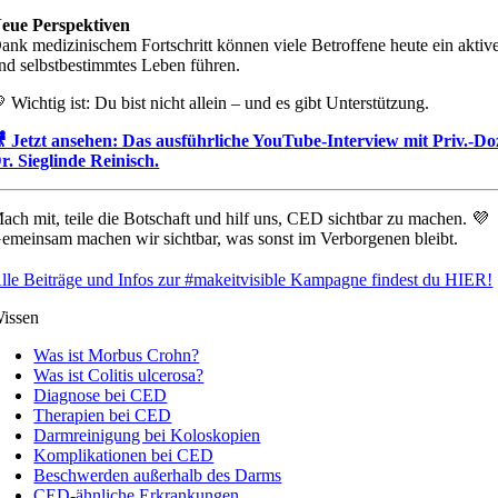
eue Perspektiven
ank medizinischem Fortschritt können viele Betroffene heute ein aktiv
nd selbstbestimmtes Leben führen.
 Wichtig ist: Du bist nicht allein – und es gibt Unterstützung.
 Jetzt ansehen: Das ausführliche YouTube-Interview mit Priv.-Do
r. Sieglinde Reinisch.
ach mit, teile die Botschaft und hilf uns, CED sichtbar zu machen. 💜
emeinsam machen wir sichtbar, was sonst im Verborgenen bleibt.
lle Beiträge und Infos zur #makeitvisible Kampagne findest du HIER!
issen
Was ist Morbus Crohn?
Was ist Colitis ulcerosa?
Diagnose bei CED
Therapien bei CED
Darmreinigung bei Koloskopien
Komplikationen bei CED
Beschwerden außerhalb des Darms
CED-ähnliche Erkrankungen