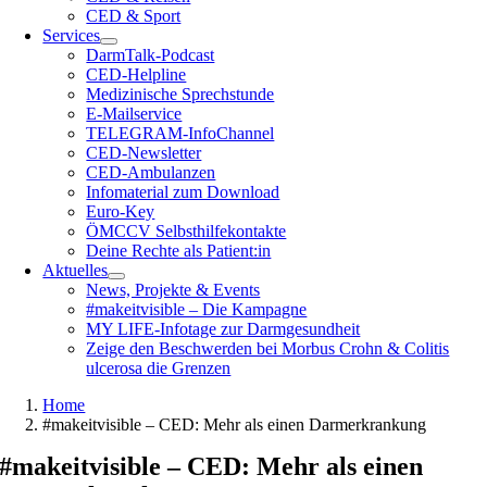
CED & Sport
Services
DarmTalk-Podcast
CED-Helpline
Medizinische Sprechstunde
E-Mailservice
TELEGRAM-InfoChannel
CED-Newsletter
CED-Ambulanzen
Infomaterial zum Download
Euro-Key
ÖMCCV Selbsthilfekontakte
Deine Rechte als Patient:in
Aktuelles
News, Projekte & Events
#makeitvisible – Die Kampagne
MY LIFE-Infotage zur Darmgesundheit
Zeige den Beschwerden bei Morbus Crohn & Colitis
ulcerosa die Grenzen
Home
#makeitvisible – CED: Mehr als einen Darmerkrankung
#makeitvisible – CED: Mehr als einen