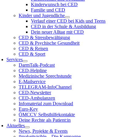
Kinderwunsch bei CED
Familie und CED
Kinder und Jugendliche
Verlauf einer CED bei Kids und Teens
CED in der Schule & Ausbildung
Dein neuer Alltag mit CED
CED & Stressbewältigung
CED & Psychische Gesundheit
CED & Reisen
CED & Sport
Services
DarmTalk-Podcast
CED-Helpline
Medizinische Sprechstunde
E-Mailservice
TELEGRAM-InfoChannel
CED-Newsletter
CED-Ambulanzen
Infomaterial zum Download
Euro-Key
ÖMCCV Selbsthilfekontakte
Deine Rechte als Patient:in
Aktuelles
News, Projekte & Events
#makeitvisible – Die Kampagne