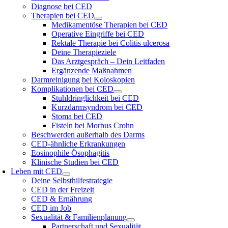
Diagnose bei CED
Therapien bei CED
Medikamentöse Therapien bei CED
Operative Eingriffe bei CED
Rektale Therapie bei Colitis ulcerosa
Deine Therapieziele
Das Arztgespräch – Dein Leitfaden
Ergänzende Maßnahmen
Darmreinigung bei Koloskopien
Komplikationen bei CED
Stuhldringlichkeit bei CED
Kurzdarmsyndrom bei CED
Stoma bei CED
Fisteln bei Morbus Crohn
Beschwerden außerhalb des Darms
CED-ähnliche Erkrankungen
Eosinophile Ösophagitis
Klinische Studien bei CED
Leben mit CED
Deine Selbsthilfestrategie
CED in der Freizeit
CED & Ernährung
CED im Job
Sexualität & Familienplanung
Partnerschaft und Sexualität