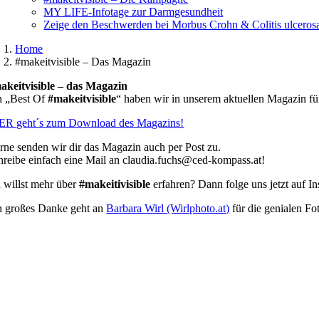
MY LIFE-Infotage zur Darmgesundheit
Zeige den Beschwerden bei Morbus Crohn & Colitis ulceros
Home
#makeitvisible – Das Magazin
akeitvisible – das Magazin
n „Best Of
#makeitvisible
“ haben wir in unserem aktuellen Magazin f
ER geht´s zum Download des Magazins!
rne senden wir dir das Magazin auch per Post zu.
hreibe einfach eine Mail an claudia.fuchs@ced-kompass.at!
 willst mehr über
#makeitivisible
erfahren? Dann folge uns jetzt auf In
n großes Danke geht an
Barbara Wirl (Wirlphoto.at)
für die genialen Fo