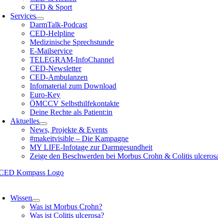
CED & Sport
Services
DarmTalk-Podcast
CED-Helpline
Medizinische Sprechstunde
E-Mailservice
TELEGRAM-InfoChannel
CED-Newsletter
CED-Ambulanzen
Infomaterial zum Download
Euro-Key
ÖMCCV Selbsthilfekontakte
Deine Rechte als Patient:in
Aktuelles
News, Projekte & Events
#makeitvisible – Die Kampagne
MY LIFE-Infotage zur Darmgesundheit
Zeige den Beschwerden bei Morbus Crohn & Colitis ulceros
oggle
avigation
Wissen
Was ist Morbus Crohn?
Was ist Colitis ulcerosa?