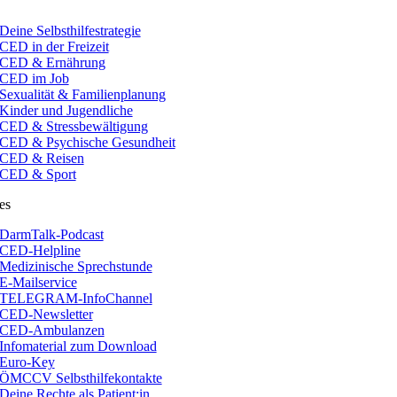
Deine Selbsthilfestrategie
CED in der Freizeit
CED & Ernährung
CED im Job
Sexualität & Familienplanung
Kinder und Jugendliche
CED & Stressbewältigung
CED & Psychische Gesundheit
CED & Reisen
CED & Sport
es
DarmTalk-Podcast
CED-Helpline
Medizinische Sprechstunde
E-Mailservice
TELEGRAM-InfoChannel
CED-Newsletter
CED-Ambulanzen
Infomaterial zum Download
Euro-Key
ÖMCCV Selbsthilfekontakte
Deine Rechte als Patient:in