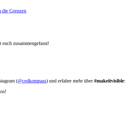
a die Grenzen
ür euch zusammengefasst!
stagram (
@cedkompass
) und erfahre mehr über
#makeitvisible
:
tos!