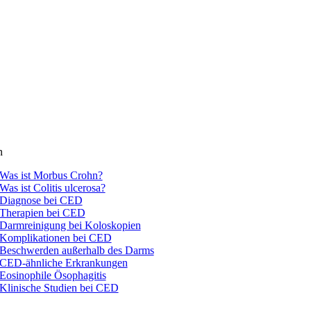
n
Was ist Morbus Crohn?
Was ist Colitis ulcerosa?
Diagnose bei CED
Therapien bei CED
Darmreinigung bei Koloskopien
Komplikationen bei CED
Beschwerden außerhalb des Darms
CED-ähnliche Erkrankungen
Eosinophile Ösophagitis
Klinische Studien bei CED