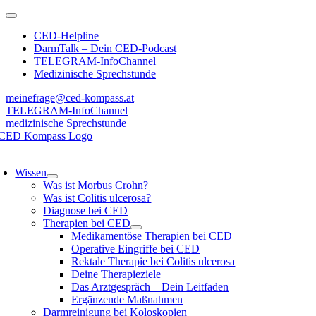
Zum
Toggle
Inhalt
Navigation
CED-Helpline
springen
DarmTalk – Dein CED-Podcast
TELEGRAM-InfoChannel
Medizinische Sprechstunde
meinefrage@ced-kompass.at
TELEGRAM-InfoChannel
medizinische Sprechstunde
oggle
avigation
Wissen
Was ist Morbus Crohn?
Was ist Colitis ulcerosa?
Diagnose bei CED
Therapien bei CED
Medikamentöse Therapien bei CED
Operative Eingriffe bei CED
Rektale Therapie bei Colitis ulcerosa
Deine Therapieziele
Das Arztgespräch – Dein Leitfaden
Ergänzende Maßnahmen
Darmreinigung bei Koloskopien