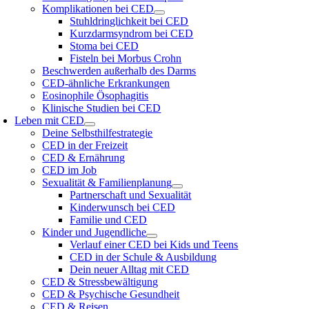
Komplikationen bei CED
Stuhldringlichkeit bei CED
Kurzdarmsyndrom bei CED
Stoma bei CED
Fisteln bei Morbus Crohn
Beschwerden außerhalb des Darms
CED-ähnliche Erkrankungen
Eosinophile Ösophagitis
Klinische Studien bei CED
Leben mit CED
Deine Selbsthilfestrategie
CED in der Freizeit
CED & Ernährung
CED im Job
Sexualität & Familienplanung
Partnerschaft und Sexualität
Kinderwunsch bei CED
Familie und CED
Kinder und Jugendliche
Verlauf einer CED bei Kids und Teens
CED in der Schule & Ausbildung
Dein neuer Alltag mit CED
CED & Stressbewältigung
CED & Psychische Gesundheit
CED & Reisen