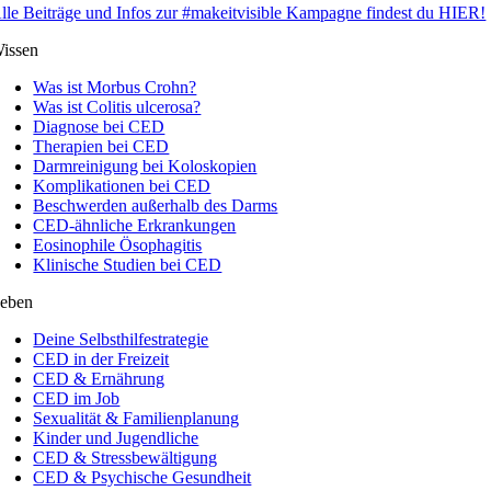
lle Beiträge und Infos zur #makeitvisible Kampagne findest du HIER!
issen
Was ist Morbus Crohn?
Was ist Colitis ulcerosa?
Diagnose bei CED
Therapien bei CED
Darmreinigung bei Koloskopien
Komplikationen bei CED
Beschwerden außerhalb des Darms
CED-ähnliche Erkrankungen
Eosinophile Ösophagitis
Klinische Studien bei CED
eben
Deine Selbsthilfestrategie
CED in der Freizeit
CED & Ernährung
CED im Job
Sexualität & Familienplanung
Kinder und Jugendliche
CED & Stressbewältigung
CED & Psychische Gesundheit