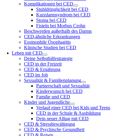
Komplikationen bei CED
Stuhldringlichkeit bei CED
Kurzdarmsyndrom bei CED
Stoma bei CED
Fisteln bei Morbus Crohn
Beschwerden außerhalb des Darms
CED-ähnliche Erkrankungen
Eosinophile Ösophagitis
Klinische Studien bei CED
Leben mit CED
Deine Selbsthilfestrategie
CED in der Freizeit
CED & Ernährung
CED im Job
Sexualität & Familienplanung
Partnerschaft und Sexualität
Kinderwunsch bei CED
Familie und CED
Kinder und Jugendliche
Verlauf einer CED bei Kids und Teens
CED in der Schule & Ausbildung
Dein neuer Alltag mit CED
CED & Stressbewältigung
CED & Psychische Gesundheit
CED & Reisen