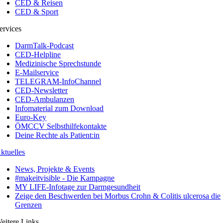
CED & Reisen
CED & Sport
ervices
DarmTalk-Podcast
CED-Helpline
Medizinische Sprechstunde
E-Mailservice
TELEGRAM-InfoChannel
CED-Newsletter
CED-Ambulanzen
Infomaterial zum Download
Euro-Key
ÖMCCV Selbsthilfekontakte
Deine Rechte als Patient:in
ktuelles
News, Projekte & Events
#makeitvisible - Die Kampagne
MY LIFE-Infotage zur Darmgesundheit
Zeige den Beschwerden bei Morbus Crohn & Colitis ulcerosa die
Grenzen
eitere Links