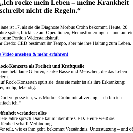
„Ich rocke mein Leben – meine Krankheit
schreibt nicht die Regeln.“
iane ist 17, als sie die Diagnose Morbus Crohn bekommt. Heute, 20
ahre später, blickt sie auf Operationen, Herausforderungen – und auf ei
norme Portion Widerstandskraft.
hr Credo: CED bestimmt ihr Tempo, aber nie ihre Haltung zum Leben.

Video ansehen & mehr erfahren!
ock-Konzerte als Freiheit und Kraftquelle
iane liebt laute Gitarren, starke Bässe und Menschen, die das Leben
eiern.
uf Rock-Konzerten spürt sie, dass sie mehr ist als ihre Erkrankung:
rei, mutig, lebendig.
Dort vergesse ich, was Morbus Crohn mir abverlangt – da bin ich
infach ich.“
ffenheit verändert alles
iele Jahre sprach Diane kaum über ihre CED. Heute weiß sie:
ffenheit schafft Verbindung.
er teilt, wie es ihm geht, bekommt Verständnis, Unterstützung – und of