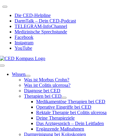
Zum
Toggle
Inhalt
Navigation
Die CED-Helpline
springen
DarmTalk – Dein CED-Podcast
TELEGRAM-InfoChannel
Medizinische Sprechstunde
Facebook
Instagram
YouTube
Toggle
Navigation
Wissen
Was ist Morbus Crohn?
Was ist Colitis ulcerosa?
Diagnose bei CED
Therapien bei CED
Medikamentöse Therapien bei CED
Operative Eingriffe bei CED
Rektale Therapie bei Colitis ulcerosa
Deine Therapieziele
Das Arztgespräch – Dein Leitfaden
Ergänzende Maßnahmen
Darmreinigung bei Koloskopien