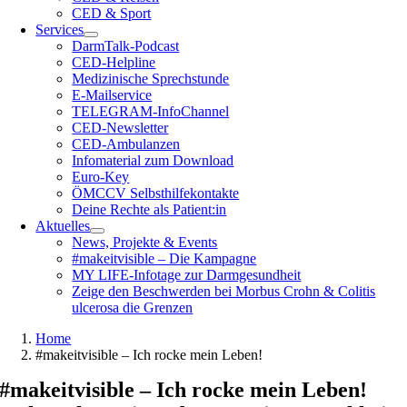
CED & Sport
Services
DarmTalk-Podcast
CED-Helpline
Medizinische Sprechstunde
E-Mailservice
TELEGRAM-InfoChannel
CED-Newsletter
CED-Ambulanzen
Infomaterial zum Download
Euro-Key
ÖMCCV Selbsthilfekontakte
Deine Rechte als Patient:in
Aktuelles
News, Projekte & Events
#makeitvisible – Die Kampagne
MY LIFE-Infotage zur Darmgesundheit
Zeige den Beschwerden bei Morbus Crohn & Colitis
ulcerosa die Grenzen
Home
#makeitvisible – Ich rocke mein Leben!
#makeitvisible – Ich rocke mein Leben!