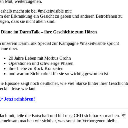
en Mut, weiterzugehen.
eshalb macht sie bei #makeitvisible mit:
m der Erkrankung ein Gesicht zu geben und anderen Betroffenen zu
eigen, dass sie nicht allein sind.
️ Diane im DarmTalk – ihre Geschichte zum Hören
n unserem DarmTalk Special zur Kampagne #makeitvisible spricht
iane über:
20 Jahre Leben mit Morbus Crohn
Operationen und schwierige Phasen
ihre Liebe zu Rock-Konzerten
und warum Sichtbarkeit für sie so wichtig geworden ist
ie Episode zeigt noch deutlicher, wie viel Stärke hinter ihrer Geschicht
teckt – leise wie laut.
 Jetzt reinhören!
ach mit, teile die Botschaft und hilf uns, CED sichtbar zu machen. 💜
emeinsam machen wir sichtbar, was sonst im Verborgenen bleibt.