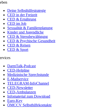
eben
Deine Selbsthilfestrategie
CED in der Freizeit
CED & Ernährung
CED im Job
Sexualität & Familienplanung
Kinder und Jugendliche
CED & Stressbewältigung
CED & Psychische Gesundheit
CED & Reisen
CED & Sport
ervices
DarmTalk-Podcast
CED-Helpline
Medizinische Sprechstunde
E-Mailservice
TELEGRAM-InfoChannel
CED-Newsletter
CED-Ambulanzen
Infomaterial zum Download
Euro-Key
ÖMCCV Selbsthilfekontakte