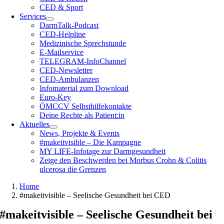
CED & Sport
Services
DarmTalk-Podcast
CED-Helpline
Medizinische Sprechstunde
E-Mailservice
TELEGRAM-InfoChannel
CED-Newsletter
CED-Ambulanzen
Infomaterial zum Download
Euro-Key
ÖMCCV Selbsthilfekontakte
Deine Rechte als Patient:in
Aktuelles
News, Projekte & Events
#makeitvisible – Die Kampagne
MY LIFE-Infotage zur Darmgesundheit
Zeige den Beschwerden bei Morbus Crohn & Colitis
ulcerosa die Grenzen
Home
#makeitvisible – Seelische Gesundheit bei CED
#makeitvisible – Seelische Gesundheit bei