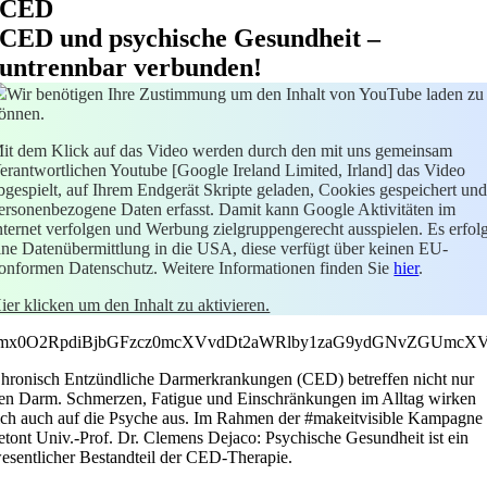
CED
CED und psychische Gesundheit –
untrennbar verbunden!
Wir benötigen Ihre Zustimmung um den Inhalt von YouTube laden zu
önnen.
it dem Klick auf das Video werden durch den mit uns gemeinsam
erantwortlichen Youtube [Google Ireland Limited, Irland] das Video
bgespielt, auf Ihrem Endgerät Skripte geladen, Cookies gespeichert un
ersonenbezogene Daten erfasst. Damit kann Google Aktivitäten im
nternet verfolgen und Werbung zielgruppengerecht ausspielen. Es erfolg
ine Datenübermittlung in die USA, diese verfügt über keinen EU-
onformen Datenschutz. Weitere Informationen finden Sie
hier
.
ier klicken um den Inhalt zu aktivieren.
mx0O2RpdiBjbGFzcz0mcXVvdDt2aWRlby1zaG9ydGNvZGUmcX
hronisch Entzündliche Darmerkrankungen (CED) betreffen nicht nur
en Darm. Schmerzen, Fatigue und Einschränkungen im Alltag wirken
ich auch auf die Psyche aus. Im Rahmen der #makeitvisible Kampagne
etont Univ.-Prof. Dr. Clemens Dejaco: Psychische Gesundheit ist ein
esentlicher Bestandteil der CED-Therapie.