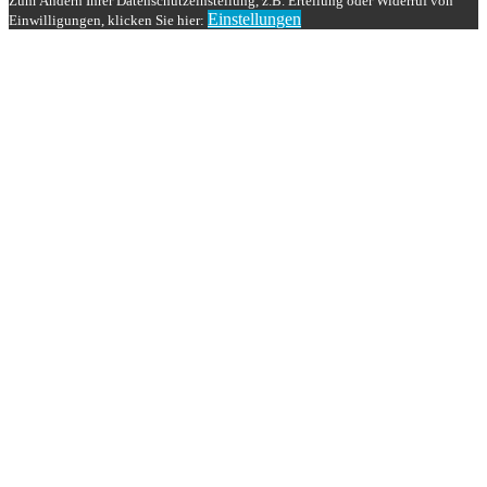
Zum Ändern Ihrer Datenschutzeinstellung, z.B. Erteilung oder Widerruf von
Einstellungen
Einwilligungen, klicken Sie hier:
Nach
oben