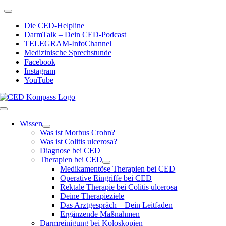
Zum
Toggle
Inhalt
Navigation
Die CED-Helpline
springen
DarmTalk – Dein CED-Podcast
TELEGRAM-InfoChannel
Medizinische Sprechstunde
Facebook
Instagram
YouTube
Toggle
Navigation
Wissen
Was ist Morbus Crohn?
Was ist Colitis ulcerosa?
Diagnose bei CED
Therapien bei CED
Medikamentöse Therapien bei CED
Operative Eingriffe bei CED
Rektale Therapie bei Colitis ulcerosa
Deine Therapieziele
Das Arztgespräch – Dein Leitfaden
Ergänzende Maßnahmen
Darmreinigung bei Koloskopien