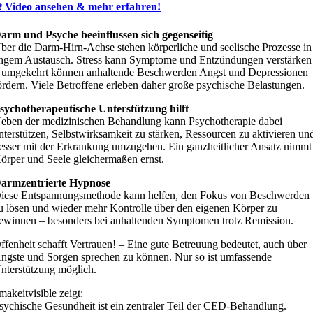

Video ansehen & mehr erfahren!
arm und Psyche beeinflussen sich gegenseitig
ber die Darm-Hirn-Achse stehen körperliche und seelische Prozesse in
ngem Austausch. Stress kann Symptome und Entzündungen verstärken
 umgekehrt können anhaltende Beschwerden Angst und Depressionen
ördern. Viele Betroffene erleben daher große psychische Belastungen.
sychotherapeutische Unterstützung hilft
eben der medizinischen Behandlung kann Psychotherapie dabei
nterstützen, Selbstwirksamkeit zu stärken, Ressourcen zu aktivieren un
esser mit der Erkrankung umzugehen. Ein ganzheitlicher Ansatz nimmt
örper und Seele gleichermaßen ernst.
armzentrierte Hypnose
iese Entspannungsmethode kann helfen, den Fokus von Beschwerden
u lösen und wieder mehr Kontrolle über den eigenen Körper zu
ewinnen – besonders bei anhaltenden Symptomen trotz Remission.
ffenheit schafft Vertrauen! – Eine gute Betreuung bedeutet, auch über
ngste und Sorgen sprechen zu können. Nur so ist umfassende
nterstützung möglich.
makeitvisible zeigt:
sychische Gesundheit ist ein zentraler Teil der CED-Behandlung.