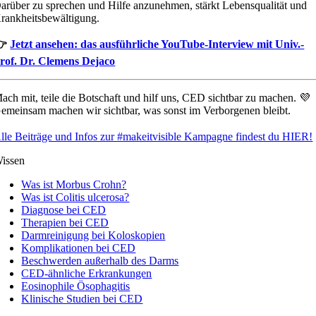
arüber zu sprechen und Hilfe anzunehmen, stärkt Lebensqualität und
rankheitsbewältigung.
👉
Jetzt ansehen: das ausführliche YouTube-Interview mit Univ.-
rof. Dr. Clemens Dejaco
ach mit, teile die Botschaft und hilf uns, CED sichtbar zu machen. 💜
emeinsam machen wir sichtbar, was sonst im Verborgenen bleibt.
lle Beiträge und Infos zur #makeitvisible Kampagne findest du HIER!
issen
Was ist Morbus Crohn?
Was ist Colitis ulcerosa?
Diagnose bei CED
Therapien bei CED
Darmreinigung bei Koloskopien
Komplikationen bei CED
Beschwerden außerhalb des Darms
CED-ähnliche Erkrankungen
Eosinophile Ösophagitis
Klinische Studien bei CED