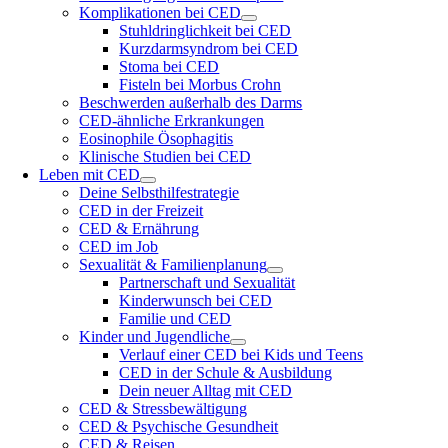
Komplikationen bei CED
Stuhldringlichkeit bei CED
Kurzdarmsyndrom bei CED
Stoma bei CED
Fisteln bei Morbus Crohn
Beschwerden außerhalb des Darms
CED-ähnliche Erkrankungen
Eosinophile Ösophagitis
Klinische Studien bei CED
Leben mit CED
Deine Selbsthilfestrategie
CED in der Freizeit
CED & Ernährung
CED im Job
Sexualität & Familienplanung
Partnerschaft und Sexualität
Kinderwunsch bei CED
Familie und CED
Kinder und Jugendliche
Verlauf einer CED bei Kids und Teens
CED in der Schule & Ausbildung
Dein neuer Alltag mit CED
CED & Stressbewältigung
CED & Psychische Gesundheit
CED & Reisen