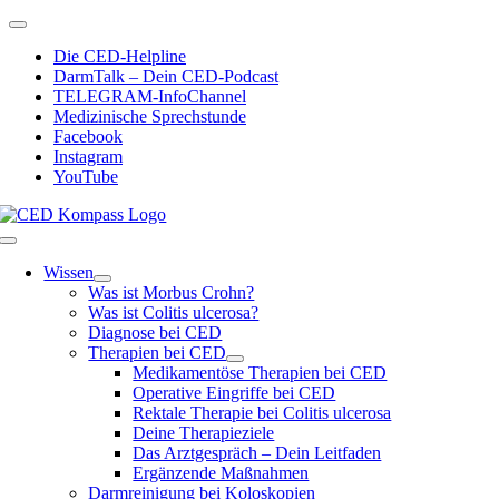
Zum
Toggle
Inhalt
Navigation
Die CED-Helpline
springen
DarmTalk – Dein CED-Podcast
TELEGRAM-InfoChannel
Medizinische Sprechstunde
Facebook
Instagram
YouTube
Toggle
Navigation
Wissen
Was ist Morbus Crohn?
Was ist Colitis ulcerosa?
Diagnose bei CED
Therapien bei CED
Medikamentöse Therapien bei CED
Operative Eingriffe bei CED
Rektale Therapie bei Colitis ulcerosa
Deine Therapieziele
Das Arztgespräch – Dein Leitfaden
Ergänzende Maßnahmen
Darmreinigung bei Koloskopien