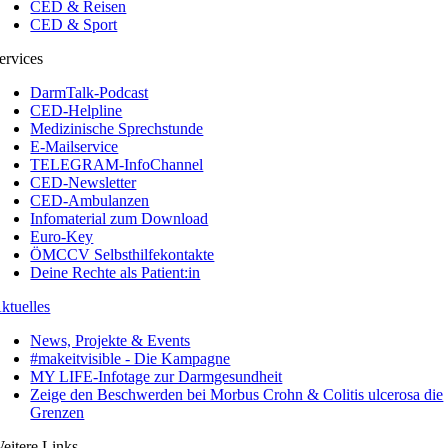
CED & Reisen
CED & Sport
ervices
DarmTalk-Podcast
CED-Helpline
Medizinische Sprechstunde
E-Mailservice
TELEGRAM-InfoChannel
CED-Newsletter
CED-Ambulanzen
Infomaterial zum Download
Euro-Key
ÖMCCV Selbsthilfekontakte
Deine Rechte als Patient:in
ktuelles
News, Projekte & Events
#makeitvisible - Die Kampagne
MY LIFE-Infotage zur Darmgesundheit
Zeige den Beschwerden bei Morbus Crohn & Colitis ulcerosa die
Grenzen
eitere Links