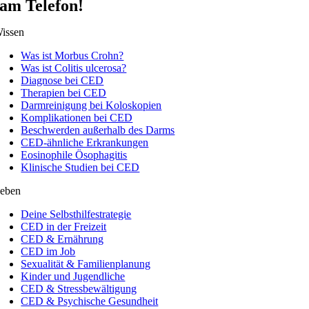
am Telefon!
issen
Was ist Morbus Crohn?
Was ist Colitis ulcerosa?
Diagnose bei CED
Therapien bei CED
Darmreinigung bei Koloskopien
Komplikationen bei CED
Beschwerden außerhalb des Darms
CED-ähnliche Erkrankungen
Eosinophile Ösophagitis
Klinische Studien bei CED
eben
Deine Selbsthilfestrategie
CED in der Freizeit
CED & Ernährung
CED im Job
Sexualität & Familienplanung
Kinder und Jugendliche
CED & Stressbewältigung
CED & Psychische Gesundheit