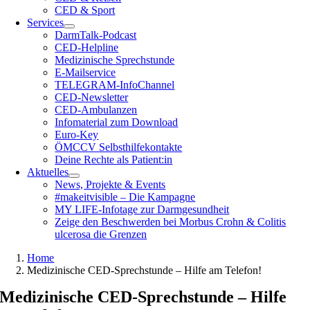
CED & Sport
Services
DarmTalk-Podcast
CED-Helpline
Medizinische Sprechstunde
E-Mailservice
TELEGRAM-InfoChannel
CED-Newsletter
CED-Ambulanzen
Infomaterial zum Download
Euro-Key
ÖMCCV Selbsthilfekontakte
Deine Rechte als Patient:in
Aktuelles
News, Projekte & Events
#makeitvisible – Die Kampagne
MY LIFE-Infotage zur Darmgesundheit
Zeige den Beschwerden bei Morbus Crohn & Colitis
ulcerosa die Grenzen
Home
Medizinische CED-Sprechstunde – Hilfe am Telefon!
Medizinische CED-Sprechstunde – Hilfe