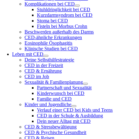
Komplikationen bei CED
Stuhldringlichkeit bei CED
Kurzdarmsyndrom bei CED
Stoma bei CED
Fisteln bei Morbus Crohn
Beschwerden außerhalb des Darms
CED-ähnliche Erkrankungen
Eosinophile Ösophagitis
Klinische Studien bei CED
Leben mit CED
Deine Selbsthilfestrategie
CED in der Freizeit
CED & Ernährung
CED im Job
Sexualität & Familienplanung
Partnerschaft und Sexualität
Kinderwunsch bei CED
Familie und CED
Kinder und Jugendliche
Verlauf einer CED bei Kids und Teens
CED in der Schule & Ausbildung
Dein neuer Alltag mit CED
CED & Stressbewältigung
CED & Psychische Gesundheit
CED & Reisen