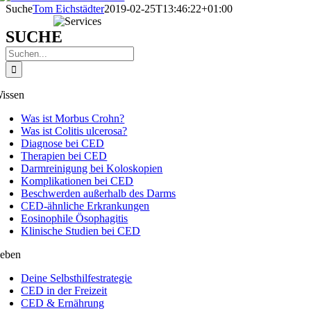
Suche
Tom Eichstädter
2019-02-25T13:46:22+01:00
SUCHE
Suche
nach:
issen
Was ist Morbus Crohn?
Was ist Colitis ulcerosa?
Diagnose bei CED
Therapien bei CED
Darmreinigung bei Koloskopien
Komplikationen bei CED
Beschwerden außerhalb des Darms
CED-ähnliche Erkrankungen
Eosinophile Ösophagitis
Klinische Studien bei CED
eben
Deine Selbsthilfestrategie
CED in der Freizeit
CED & Ernährung