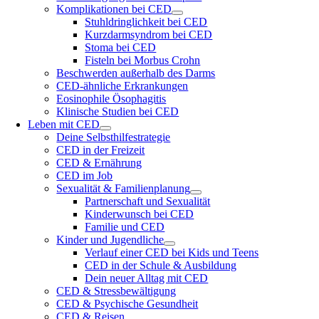
Komplikationen bei CED
Stuhldringlichkeit bei CED
Kurzdarmsyndrom bei CED
Stoma bei CED
Fisteln bei Morbus Crohn
Beschwerden außerhalb des Darms
CED-ähnliche Erkrankungen
Eosinophile Ösophagitis
Klinische Studien bei CED
Leben mit CED
Deine Selbsthilfestrategie
CED in der Freizeit
CED & Ernährung
CED im Job
Sexualität & Familienplanung
Partnerschaft und Sexualität
Kinderwunsch bei CED
Familie und CED
Kinder und Jugendliche
Verlauf einer CED bei Kids und Teens
CED in der Schule & Ausbildung
Dein neuer Alltag mit CED
CED & Stressbewältigung
CED & Psychische Gesundheit
CED & Reisen