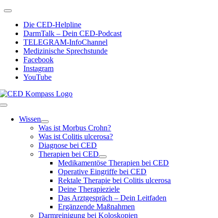
Zum
Toggle
Inhalt
Navigation
Die CED-Helpline
springen
DarmTalk – Dein CED-Podcast
TELEGRAM-InfoChannel
Medizinische Sprechstunde
Facebook
Instagram
YouTube
Toggle
Navigation
Wissen
Was ist Morbus Crohn?
Was ist Colitis ulcerosa?
Diagnose bei CED
Therapien bei CED
Medikamentöse Therapien bei CED
Operative Eingriffe bei CED
Rektale Therapie bei Colitis ulcerosa
Deine Therapieziele
Das Arztgespräch – Dein Leitfaden
Ergänzende Maßnahmen
Darmreinigung bei Koloskopien