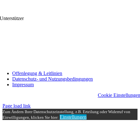
Unterstützer
Offenlegung & Leitlinien
Datenschutz- und Nutzungsbedingungen
Impressum
Cookie Einstellunge
Page load link
Zum Ändern Ihrer Datenschutzeinstellung, z.B. Erteilung oder Widerruf von
Einstellungen
Einwilligungen, klicken Sie hier:
Nach
oben