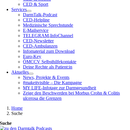
CED & Sport
Services
DarmTalk-Podcast
CED-Helpline
Medizinische Sprechstunde
E-Mailservice
TELEGRAM-InfoChannel
CED-Newsletter
CED-Ambulanzen
Infomaterial zum Download
Euro-Key
ÖMCCV Selbsthilfekontakte
Deine Rechte als Patient:in
Aktuelles
News, Projekte & Events
#makeitvisible – Die Kampagne
MY LIFE-Infotage zur Darmgesundheit
Zeige den Beschwerden bei Morbus Crohn & Colitis
ulcerosa die Grenzen
Home
Suche
Suche