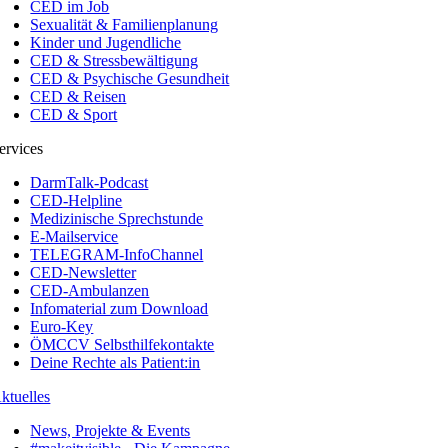
CED im Job
Sexualität & Familienplanung
Kinder und Jugendliche
CED & Stressbewältigung
CED & Psychische Gesundheit
CED & Reisen
CED & Sport
ervices
DarmTalk-Podcast
CED-Helpline
Medizinische Sprechstunde
E-Mailservice
TELEGRAM-InfoChannel
CED-Newsletter
CED-Ambulanzen
Infomaterial zum Download
Euro-Key
ÖMCCV Selbsthilfekontakte
Deine Rechte als Patient:in
ktuelles
News, Projekte & Events