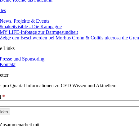
les
News, Projekte & Events
#makeitvisible - Die Kampagne
MY LIFE-Infotage zur Darmgesundheit
Zeige den Beschwerden bei Morbus Crohn & Colitis ulcerosa die Gre
e Links
Presse und Sponsoring
Kontakt
tter
e pro Quartal Informationen zu CED Wissen und Aktuellem
*
l
 Zusammenarbeit mit