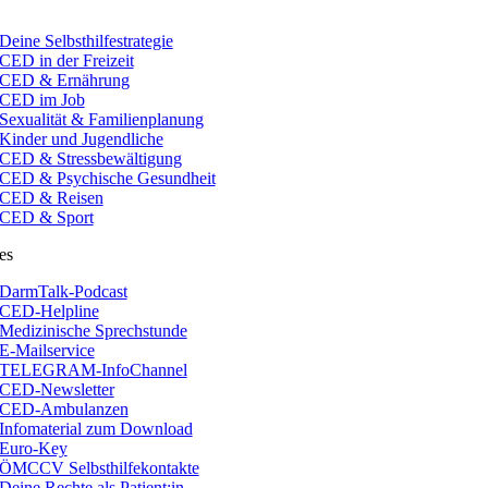
Deine Selbsthilfestrategie
CED in der Freizeit
CED & Ernährung
CED im Job
Sexualität & Familienplanung
Kinder und Jugendliche
CED & Stressbewältigung
CED & Psychische Gesundheit
CED & Reisen
CED & Sport
es
DarmTalk-Podcast
CED-Helpline
Medizinische Sprechstunde
E-Mailservice
TELEGRAM-InfoChannel
CED-Newsletter
CED-Ambulanzen
Infomaterial zum Download
Euro-Key
ÖMCCV Selbsthilfekontakte
Deine Rechte als Patient:in