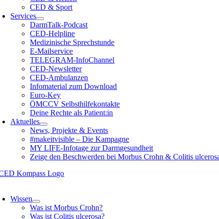
CED & Sport
Services
DarmTalk-Podcast
CED-Helpline
Medizinische Sprechstunde
E-Mailservice
TELEGRAM-InfoChannel
CED-Newsletter
CED-Ambulanzen
Infomaterial zum Download
Euro-Key
ÖMCCV Selbsthilfekontakte
Deine Rechte als Patient:in
Aktuelles
News, Projekte & Events
#makeitvisible – Die Kampagne
MY LIFE-Infotage zur Darmgesundheit
Zeige den Beschwerden bei Morbus Crohn & Colitis ulceros
oggle
avigation
Wissen
Was ist Morbus Crohn?
Was ist Colitis ulcerosa?