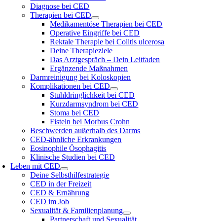
Diagnose bei CED
Therapien bei CED
Medikamentöse Therapien bei CED
Operative Eingriffe bei CED
Rektale Therapie bei Colitis ulcerosa
Deine Therapieziele
Das Arztgespräch – Dein Leitfaden
Ergänzende Maßnahmen
Darmreinigung bei Koloskopien
Komplikationen bei CED
Stuhldringlichkeit bei CED
Kurzdarmsyndrom bei CED
Stoma bei CED
Fisteln bei Morbus Crohn
Beschwerden außerhalb des Darms
CED-ähnliche Erkrankungen
Eosinophile Ösophagitis
Klinische Studien bei CED
Leben mit CED
Deine Selbsthilfestrategie
CED in der Freizeit
CED & Ernährung
CED im Job
Sexualität & Familienplanung
Partnerschaft und Sexualität