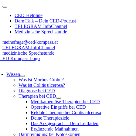
Zum
Toggle
Inhalt
Navigation
CED-Helpline
springen
DarmTalk – Dein CED-Podcast
TELEGRAM-InfoChannel
Medizinische Sprechstunde
meinefrage@ced-kompass.at
TELEGRAM-InfoChannel
medizinische Sprechstunde
oggle
avigation
Wissen
Was ist Morbus Crohn?
Was ist Colitis ulcerosa?
Diagnose bei CED
Therapien bei CED
Medikamentöse Therapien bei CED
Operative Eingriffe bei CED
Rektale Therapie bei Colitis ulcerosa
Deine Therapieziele
Das Arztgespräch – Dein Leitfaden
Ergänzende Maßnahmen
Darmreinigung bei Koloskopien