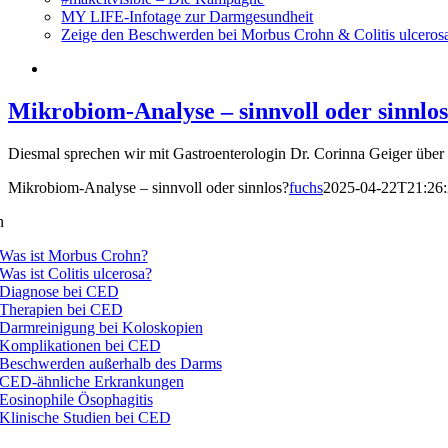
MY LIFE-Infotage zur Darmgesundheit
Zeige den Beschwerden bei Morbus Crohn & Colitis ulceros
Mikrobiom-Analyse – sinnvoll oder sinnlo
Diesmal sprechen wir mit Gastroenterologin Dr. Corinna Geiger übe
Mikrobiom-Analyse – sinnvoll oder sinnlos?
fuchs
2025-04-22T21:26
n
Was ist Morbus Crohn?
Was ist Colitis ulcerosa?
Diagnose bei CED
Therapien bei CED
Darmreinigung bei Koloskopien
Komplikationen bei CED
Beschwerden außerhalb des Darms
CED-ähnliche Erkrankungen
Eosinophile Ösophagitis
Klinische Studien bei CED