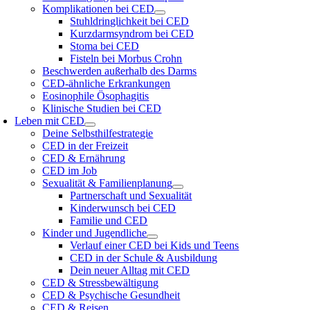
Komplikationen bei CED
Stuhldringlichkeit bei CED
Kurzdarmsyndrom bei CED
Stoma bei CED
Fisteln bei Morbus Crohn
Beschwerden außerhalb des Darms
CED-ähnliche Erkrankungen
Eosinophile Ösophagitis
Klinische Studien bei CED
Leben mit CED
Deine Selbsthilfestrategie
CED in der Freizeit
CED & Ernährung
CED im Job
Sexualität & Familienplanung
Partnerschaft und Sexualität
Kinderwunsch bei CED
Familie und CED
Kinder und Jugendliche
Verlauf einer CED bei Kids und Teens
CED in der Schule & Ausbildung
Dein neuer Alltag mit CED
CED & Stressbewältigung
CED & Psychische Gesundheit
CED & Reisen