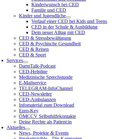
Kinderwunsch bei CED
Familie und CED
Kinder und Jugendliche
Verlauf einer CED bei Kids und Teens
CED in der Schule & Ausbildung
Dein neuer Alltag mit CED
CED & Stressbewältigung
CED & Psychische Gesundheit
CED & Reisen
CED & Sport
Services
DarmTalk-Podcast
CED-Helpline
Medizinische Sprechstunde
E-Mailservice
TELEGRAM-InfoChannel
CED-Newsletter
CED-Ambulanzen
Infomaterial zum Download
Euro-Key
ÖMCCV Selbsthilfekontakte
Deine Rechte als Patient:in
Aktuelles
News, Projekte & Events
#makeitvisible – Die Kampagne