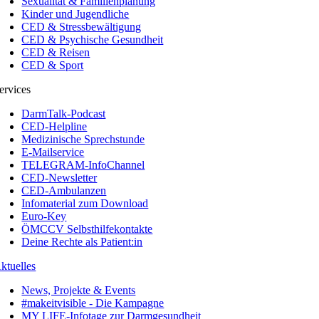
Sexualität & Familienplanung
Kinder und Jugendliche
CED & Stressbewältigung
CED & Psychische Gesundheit
CED & Reisen
CED & Sport
ervices
DarmTalk-Podcast
CED-Helpline
Medizinische Sprechstunde
E-Mailservice
TELEGRAM-InfoChannel
CED-Newsletter
CED-Ambulanzen
Infomaterial zum Download
Euro-Key
ÖMCCV Selbsthilfekontakte
Deine Rechte als Patient:in
ktuelles
News, Projekte & Events
#makeitvisible - Die Kampagne
MY LIFE-Infotage zur Darmgesundheit