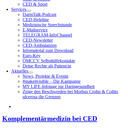
CED & Sport
Services
DarmTalk-Podcast
CED-Helpline
Medizinische Sprechstunde
E-Mailservice
TELEGRAM-InfoChannel
CED-Newsletter
CED-Ambulanzen
Infomaterial zum Download
Euro-Key
ÖMCCV Selbsthilfekontakte
Deine Rechte als Patient:in
Aktuelles
News, Projekte & Events
#makeitvisible – Die Kampagne
MY LIFE-Infotage zur Darmgesundheit
Zeige den Beschwerden bei Morbus Crohn & Colitis
ulcerosa die Grenzen
Komplementärmedizin bei CED