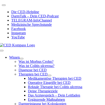
Zum
Toggle
Inhalt
Navigation
Die CED-Helpline
springen
DarmTalk – Dein CED-Podcast
TELEGRAM-InfoChannel
Medizinische Sprechstunde
Facebook
Instagram
YouTube
Toggle
Navigation
Wissen
Was ist Morbus Crohn?
Was ist Colitis ulcerosa?
Diagnose bei CED
Therapien bei CED
Medikamentöse Therapien bei CED
Operative Eingriffe bei CED
Rektale Therapie bei Colitis ulcerosa
Deine Therapieziele
Das Arztgespräch – Dein Leitfaden
Ergänzende Maßnahmen
Darmreinigung bei Koloskopien