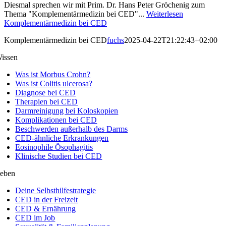
Diesmal sprechen wir mit Prim. Dr. Hans Peter Gröchenig zum
Thema "Komplementärmedizin bei CED"...
Weiterlesen
Komplementärmedizin bei CED
Komplementärmedizin bei CED
fuchs
2025-04-22T21:22:43+02:00
issen
Was ist Morbus Crohn?
Was ist Colitis ulcerosa?
Diagnose bei CED
Therapien bei CED
Darmreinigung bei Koloskopien
Komplikationen bei CED
Beschwerden außerhalb des Darms
CED-ähnliche Erkrankungen
Eosinophile Ösophagitis
Klinische Studien bei CED
eben
Deine Selbsthilfestrategie
CED in der Freizeit
CED & Ernährung
CED im Job