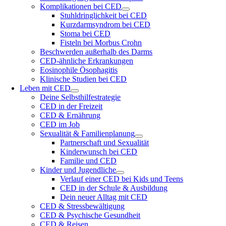
Komplikationen bei CED
Stuhldringlichkeit bei CED
Kurzdarmsyndrom bei CED
Stoma bei CED
Fisteln bei Morbus Crohn
Beschwerden außerhalb des Darms
CED-ähnliche Erkrankungen
Eosinophile Ösophagitis
Klinische Studien bei CED
Leben mit CED
Deine Selbsthilfestrategie
CED in der Freizeit
CED & Ernährung
CED im Job
Sexualität & Familienplanung
Partnerschaft und Sexualität
Kinderwunsch bei CED
Familie und CED
Kinder und Jugendliche
Verlauf einer CED bei Kids und Teens
CED in der Schule & Ausbildung
Dein neuer Alltag mit CED
CED & Stressbewältigung
CED & Psychische Gesundheit
CED & Reisen