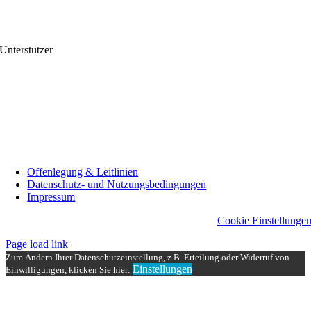
Unterstützer
Offenlegung & Leitlinien
Datenschutz- und Nutzungsbedingungen
Impressum
Cookie Einstellunge
Page load link
Zum Ändern Ihrer Datenschutzeinstellung, z.B. Erteilung oder Widerruf von
Einstellungen
Einwilligungen, klicken Sie hier:
Nach
oben