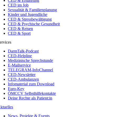
CED & Ernährung
CED im Job
Sexualität & Familienplanung
Kinder und Jugendliche
CED & Stressbewältigung
CED & Psychische Gesundheit
CED & Reisen
CED & Sport
ervices
DarmTalk-Podcast
CED-Helpline
Medizinische Sprechstunde
E-Mailservice
TELEGRAM-InfoChannel
CED-Newsletter
CED-Ambulanzen
Infomaterial zum Download
Euro-Key
ÖMCCV Selbsthilfekontakte
Deine Rechte als Patient:in
ktuelles
News, Projekte & Events