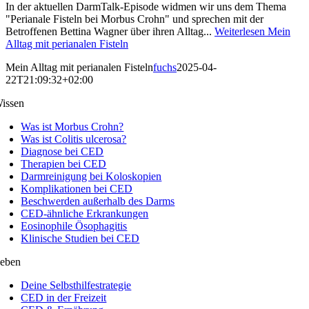
In der aktuellen DarmTalk-Episode widmen wir uns dem Thema
"Perianale Fisteln bei Morbus Crohn" und sprechen mit der
Betroffenen Bettina Wagner über ihren Alltag...
Weiterlesen
Mein
Alltag mit perianalen Fisteln
Mein Alltag mit perianalen Fisteln
fuchs
2025-04-
22T21:09:32+02:00
issen
Was ist Morbus Crohn?
Was ist Colitis ulcerosa?
Diagnose bei CED
Therapien bei CED
Darmreinigung bei Koloskopien
Komplikationen bei CED
Beschwerden außerhalb des Darms
CED-ähnliche Erkrankungen
Eosinophile Ösophagitis
Klinische Studien bei CED
eben
Deine Selbsthilfestrategie
CED in der Freizeit