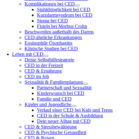
Komplikationen bei CED
Stuhldringlichkeit bei CED
Kurzdarmsyndrom bei CED
Stoma bei CED
Fisteln bei Morbus Crohn
Beschwerden außerhalb des Darms
CED-ähnliche Erkrankungen
Eosinophile Ösophagitis
Klinische Studien bei CED
Leben mit CED
Deine Selbsthilfestrategie
CED in der Freizeit
CED & Ernährung
CED im Job
Sexualität & Familienplanung
Partnerschaft und Sexualität
Kinderwunsch bei CED
Familie und CED
Kinder und Jugendliche
Verlauf einer CED bei Kids und Teens
CED in der Schule & Ausbildung
Dein neuer Alltag mit CED
CED & Stressbewältigung
CED & Psychische Gesundheit
CED & Reisen