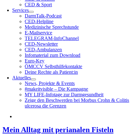
CED & Sport
Services
DarmTalk-Podcast
CED-Helpline
Medizinische Sprechstunde
E-Mailservice
TELEGRAM-InfoChannel
CED-Newsletter
CED-Ambulanzen
Infomaterial zum Download
Euro-Key
ÖMCCV Selbsthilfekontakte
Deine Rechte als Patient:in
Aktuelles
News, Projekte & Events
#makeitvisible – Die Kampagne
MY LIFE-Infotage zur Darmgesundheit
Zeige den Beschwerden bei Morbus Crohn & Colitis
ulcerosa die Grenzen
Mein Alltag mit perianalen Fisteln