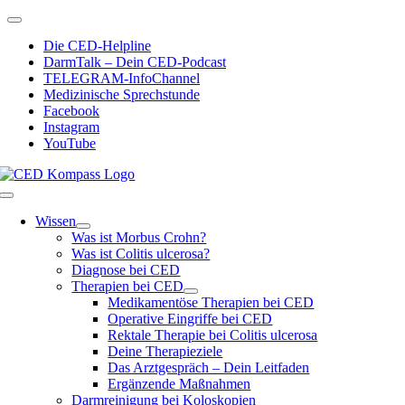
Zum
Toggle
Inhalt
Navigation
Die CED-Helpline
springen
DarmTalk – Dein CED-Podcast
TELEGRAM-InfoChannel
Medizinische Sprechstunde
Facebook
Instagram
YouTube
Toggle
Navigation
Wissen
Was ist Morbus Crohn?
Was ist Colitis ulcerosa?
Diagnose bei CED
Therapien bei CED
Medikamentöse Therapien bei CED
Operative Eingriffe bei CED
Rektale Therapie bei Colitis ulcerosa
Deine Therapieziele
Das Arztgespräch – Dein Leitfaden
Ergänzende Maßnahmen
Darmreinigung bei Koloskopien