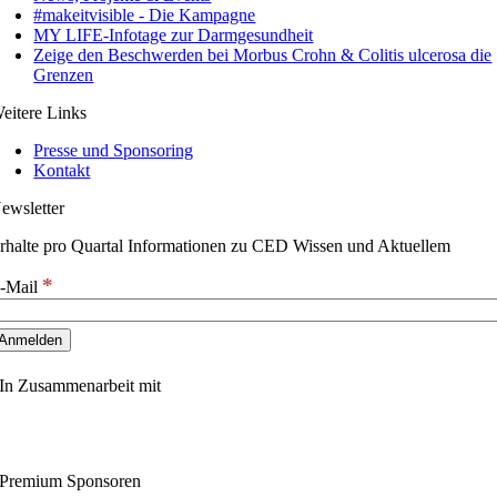
#makeitvisible - Die Kampagne
MY LIFE-Infotage zur Darmgesundheit
Zeige den Beschwerden bei Morbus Crohn & Colitis ulcerosa die
Grenzen
eitere Links
Presse und Sponsoring
Kontakt
ewsletter
rhalte pro Quartal Informationen zu CED Wissen und Aktuellem
*
-Mail
In Zusammenarbeit mit
Premium Sponsoren