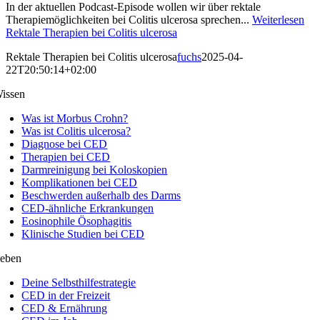
In der aktuellen Podcast-Episode wollen wir über rektale
Therapiemöglichkeiten bei Colitis ulcerosa sprechen...
Weiterlesen
Rektale Therapien bei Colitis ulcerosa
Rektale Therapien bei Colitis ulcerosa
fuchs
2025-04-
22T20:50:14+02:00
issen
Was ist Morbus Crohn?
Was ist Colitis ulcerosa?
Diagnose bei CED
Therapien bei CED
Darmreinigung bei Koloskopien
Komplikationen bei CED
Beschwerden außerhalb des Darms
CED-ähnliche Erkrankungen
Eosinophile Ösophagitis
Klinische Studien bei CED
eben
Deine Selbsthilfestrategie
CED in der Freizeit
CED & Ernährung