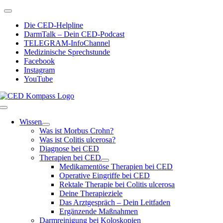
Zum
Toggle
Inhalt
Navigation
Die CED-Helpline
springen
DarmTalk – Dein CED-Podcast
TELEGRAM-InfoChannel
Medizinische Sprechstunde
Facebook
Instagram
YouTube
Toggle
Navigation
Wissen
Was ist Morbus Crohn?
Was ist Colitis ulcerosa?
Diagnose bei CED
Therapien bei CED
Medikamentöse Therapien bei CED
Operative Eingriffe bei CED
Rektale Therapie bei Colitis ulcerosa
Deine Therapieziele
Das Arztgespräch – Dein Leitfaden
Ergänzende Maßnahmen
Darmreinigung bei Koloskopien