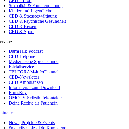
CED im Job
Sexualität & Familienplanung
Kinder und Jugendliche
CED & Stressbewältigung
CED & Psychische Gesundheit
CED & Reisen
CED & Sport
ervices
DarmTalk-Podcast
CED-Helpline
Medizinische Sprechstunde
E-Mailservice
TELEGRAM-InfoChannel
CED-Newsletter
CED-Ambulanzen
Infomaterial zum Download
Euro-Key
ÖMCCV Selbsthilfekontakte
Deine Rechte als Patient:in
ktuelles
News, Projekte & Events
#makeitvisible - Die Kampagne