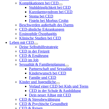
Komplikationen bei CED
Stuhldringlichkeit bei CED
Kurzdarmsyndrom bei CED
Stoma bei CED
Fisteln bei Morbus Crohn
Beschwerden außerhalb des Darms
CED-ähnliche Erkrankungen
Eosinophile Ösophagitis
Klinische Studien bei CED
Leben mit CED
Deine Selbsthilfestrategie
CED in der Freizeit
CED & Ernährung
CED im Job
Sexualität & Familienplanung
Partnerschaft und Sexualität
Kinderwunsch bei CED
Familie und CED
Kinder und Jugendliche
Verlauf einer CED bei Kids und Teens
CED in der Schule & Ausbildung
Dein neuer Alltag mit CED
CED & Stressbewältigung
CED & Psychische Gesundheit
CED & Reisen