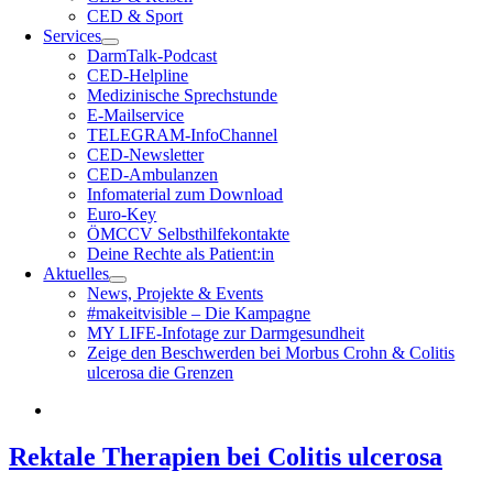
CED & Sport
Services
DarmTalk-Podcast
CED-Helpline
Medizinische Sprechstunde
E-Mailservice
TELEGRAM-InfoChannel
CED-Newsletter
CED-Ambulanzen
Infomaterial zum Download
Euro-Key
ÖMCCV Selbsthilfekontakte
Deine Rechte als Patient:in
Aktuelles
News, Projekte & Events
#makeitvisible – Die Kampagne
MY LIFE-Infotage zur Darmgesundheit
Zeige den Beschwerden bei Morbus Crohn & Colitis
ulcerosa die Grenzen
Rektale Therapien bei Colitis ulcerosa