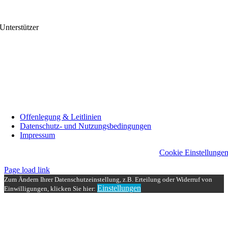
Unterstützer
Offenlegung & Leitlinien
Datenschutz- und Nutzungsbedingungen
Impressum
Cookie Einstellunge
Page load link
Zum Ändern Ihrer Datenschutzeinstellung, z.B. Erteilung oder Widerruf von
Einstellungen
Einwilligungen, klicken Sie hier:
Nach
oben