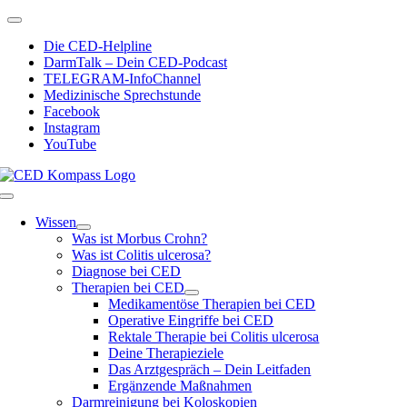
Zum
Toggle
Inhalt
Navigation
Die CED-Helpline
springen
DarmTalk – Dein CED-Podcast
TELEGRAM-InfoChannel
Medizinische Sprechstunde
Facebook
Instagram
YouTube
Toggle
Navigation
Wissen
Was ist Morbus Crohn?
Was ist Colitis ulcerosa?
Diagnose bei CED
Therapien bei CED
Medikamentöse Therapien bei CED
Operative Eingriffe bei CED
Rektale Therapie bei Colitis ulcerosa
Deine Therapieziele
Das Arztgespräch – Dein Leitfaden
Ergänzende Maßnahmen
Darmreinigung bei Koloskopien