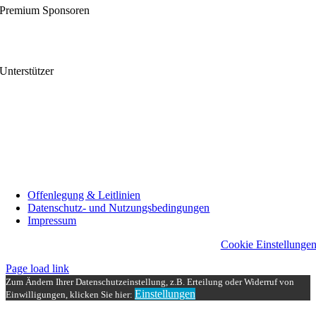
Premium Sponsoren
Unterstützer
Offenlegung & Leitlinien
Datenschutz- und Nutzungsbedingungen
Impressum
Cookie Einstellunge
Page load link
Zum Ändern Ihrer Datenschutzeinstellung, z.B. Erteilung oder Widerruf von
Einstellungen
Einwilligungen, klicken Sie hier:
Nach