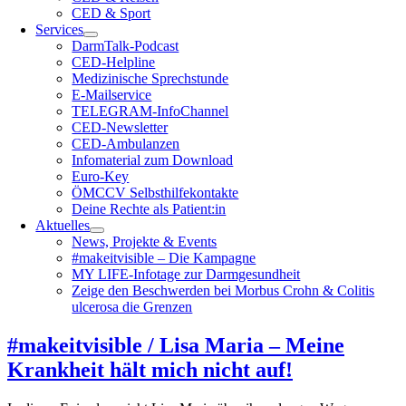
CED & Sport
Services
DarmTalk-Podcast
CED-Helpline
Medizinische Sprechstunde
E-Mailservice
TELEGRAM-InfoChannel
CED-Newsletter
CED-Ambulanzen
Infomaterial zum Download
Euro-Key
ÖMCCV Selbsthilfekontakte
Deine Rechte als Patient:in
Aktuelles
News, Projekte & Events
#makeitvisible – Die Kampagne
MY LIFE-Infotage zur Darmgesundheit
Zeige den Beschwerden bei Morbus Crohn & Colitis
ulcerosa die Grenzen
#makeitvisible / Lisa Maria – Meine
Krankheit hält mich nicht auf!