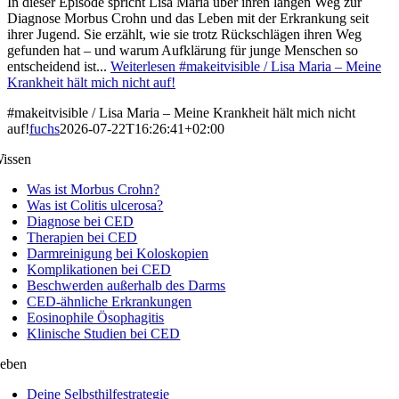
In dieser Episode spricht Lisa Maria über ihren langen Weg zur
Diagnose Morbus Crohn und das Leben mit der Erkrankung seit
ihrer Jugend. Sie erzählt, wie sie trotz Rückschlägen ihren Weg
gefunden hat – und warum Aufklärung für junge Menschen so
entscheidend ist...
Weiterlesen
#makeitvisible / Lisa Maria – Meine
Krankheit hält mich nicht auf!
#makeitvisible / Lisa Maria – Meine Krankheit hält mich nicht
auf!
fuchs
2026-07-22T16:26:41+02:00
issen
Was ist Morbus Crohn?
Was ist Colitis ulcerosa?
Diagnose bei CED
Therapien bei CED
Darmreinigung bei Koloskopien
Komplikationen bei CED
Beschwerden außerhalb des Darms
CED-ähnliche Erkrankungen
Eosinophile Ösophagitis
Klinische Studien bei CED
eben
Deine Selbsthilfestrategie