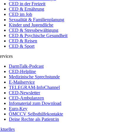
CED in der Freizeit
CED & Ernährung
CED im Job
Sexualität & Familienplanung
Kinder und Jugendliche
CED & Stressbewältigung
CED & Psychische Gesundheit
CED & Reisen
CED & Sport
ervices
DarmTalk-Podcast
CED-Helpline
Medizinische Sprechstunde
E-Mailservice
TELEGRAM-InfoChannel
CED-Newsletter
CED-Ambulanzen
Infomaterial zum Download
Euro-Key
ÖMCCV Selbsthilfekontakte
Deine Rechte als Patient:in
ktuelles