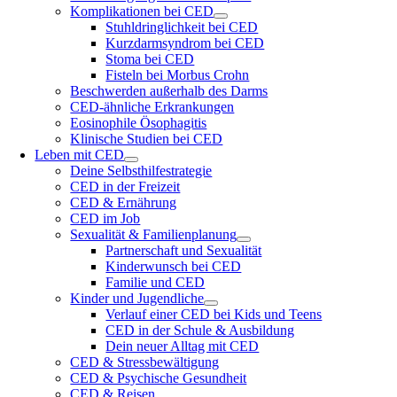
Komplikationen bei CED
Stuhldringlichkeit bei CED
Kurzdarmsyndrom bei CED
Stoma bei CED
Fisteln bei Morbus Crohn
Beschwerden außerhalb des Darms
CED-ähnliche Erkrankungen
Eosinophile Ösophagitis
Klinische Studien bei CED
Leben mit CED
Deine Selbsthilfestrategie
CED in der Freizeit
CED & Ernährung
CED im Job
Sexualität & Familienplanung
Partnerschaft und Sexualität
Kinderwunsch bei CED
Familie und CED
Kinder und Jugendliche
Verlauf einer CED bei Kids und Teens
CED in der Schule & Ausbildung
Dein neuer Alltag mit CED
CED & Stressbewältigung
CED & Psychische Gesundheit
CED & Reisen