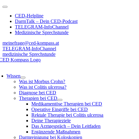
Zum
Toggle
Inhalt
Navigation
CED-Helpline
springen
DarmTalk – Dein CED-Podcast
TELEGRAM-InfoChannel
Medizinische Sprechstunde
meinefrage@ced-kompass.at
TELEGRAM-InfoChannel
medizinische Sprechstunde
oggle
avigation
Wissen
Was ist Morbus Crohn?
Was ist Colitis ulcerosa?
Diagnose bei CED
Therapien bei CED
Medikamentöse Therapien bei CED
Operative Eingriffe bei CED
Rektale Therapie bei Colitis ulcerosa
Deine Therapieziele
Das Arztgespräch – Dein Leitfaden
Ergänzende Maßnahmen
Darmreinigung bei Koloskopien