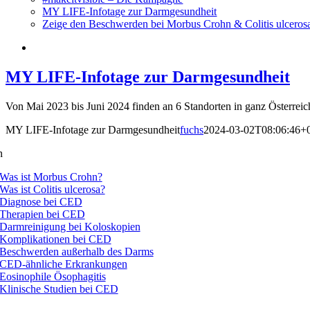
MY LIFE-Infotage zur Darmgesundheit
Zeige den Beschwerden bei Morbus Crohn & Colitis ulceros
MY LIFE-Infotage zur Darmgesundheit
Von Mai 2023 bis Juni 2024 finden an 6 Standorten in ganz Österrei
MY LIFE-Infotage zur Darmgesundheit
fuchs
2024-03-02T08:06:46+
n
Was ist Morbus Crohn?
Was ist Colitis ulcerosa?
Diagnose bei CED
Therapien bei CED
Darmreinigung bei Koloskopien
Komplikationen bei CED
Beschwerden außerhalb des Darms
CED-ähnliche Erkrankungen
Eosinophile Ösophagitis
Klinische Studien bei CED