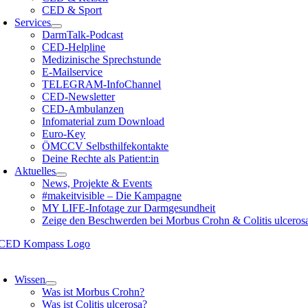
CED & Sport
Services
DarmTalk-Podcast
CED-Helpline
Medizinische Sprechstunde
E-Mailservice
TELEGRAM-InfoChannel
CED-Newsletter
CED-Ambulanzen
Infomaterial zum Download
Euro-Key
ÖMCCV Selbsthilfekontakte
Deine Rechte als Patient:in
Aktuelles
News, Projekte & Events
#makeitvisible – Die Kampagne
MY LIFE-Infotage zur Darmgesundheit
Zeige den Beschwerden bei Morbus Crohn & Colitis ulceros
oggle
avigation
Wissen
Was ist Morbus Crohn?
Was ist Colitis ulcerosa?