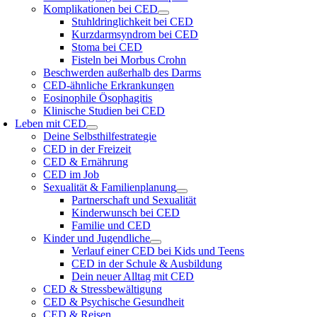
Komplikationen bei CED
Stuhldringlichkeit bei CED
Kurzdarmsyndrom bei CED
Stoma bei CED
Fisteln bei Morbus Crohn
Beschwerden außerhalb des Darms
CED-ähnliche Erkrankungen
Eosinophile Ösophagitis
Klinische Studien bei CED
Leben mit CED
Deine Selbsthilfestrategie
CED in der Freizeit
CED & Ernährung
CED im Job
Sexualität & Familienplanung
Partnerschaft und Sexualität
Kinderwunsch bei CED
Familie und CED
Kinder und Jugendliche
Verlauf einer CED bei Kids und Teens
CED in der Schule & Ausbildung
Dein neuer Alltag mit CED
CED & Stressbewältigung
CED & Psychische Gesundheit
CED & Reisen