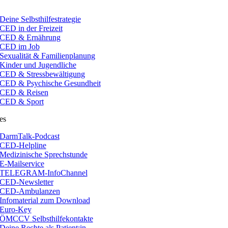
Deine Selbsthilfestrategie
CED in der Freizeit
CED & Ernährung
CED im Job
Sexualität & Familienplanung
Kinder und Jugendliche
CED & Stressbewältigung
CED & Psychische Gesundheit
CED & Reisen
CED & Sport
es
DarmTalk-Podcast
CED-Helpline
Medizinische Sprechstunde
E-Mailservice
TELEGRAM-InfoChannel
CED-Newsletter
CED-Ambulanzen
Infomaterial zum Download
Euro-Key
ÖMCCV Selbsthilfekontakte
Deine Rechte als Patient:in