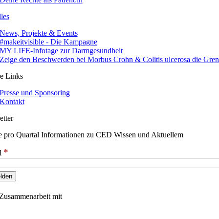
les
News, Projekte & Events
#makeitvisible - Die Kampagne
MY LIFE-Infotage zur Darmgesundheit
Zeige den Beschwerden bei Morbus Crohn & Colitis ulcerosa die Gre
e Links
Presse und Sponsoring
Kontakt
tter
e pro Quartal Informationen zu CED Wissen und Aktuellem
*
l
 Zusammenarbeit mit