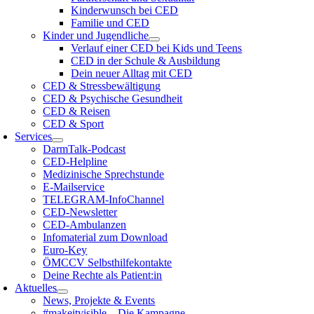
Kinderwunsch bei CED
Familie und CED
Kinder und Jugendliche
Verlauf einer CED bei Kids und Teens
CED in der Schule & Ausbildung
Dein neuer Alltag mit CED
CED & Stressbewältigung
CED & Psychische Gesundheit
CED & Reisen
CED & Sport
Services
DarmTalk-Podcast
CED-Helpline
Medizinische Sprechstunde
E-Mailservice
TELEGRAM-InfoChannel
CED-Newsletter
CED-Ambulanzen
Infomaterial zum Download
Euro-Key
ÖMCCV Selbsthilfekontakte
Deine Rechte als Patient:in
Aktuelles
News, Projekte & Events
#makeitvisible – Die Kampagne