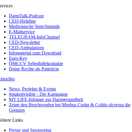
ervices
DarmTalk-Podcast
CED-Helpline
Medizinische Sprechstunde
E-Mailservice
TELEGRAM-InfoChannel
CED-Newsletter
CED-Ambulanzen
Infomaterial zum Download
Euro-Key
ÖMCCV Selbsthilfekontakte
Deine Rechte als Patient:in
ktuelles
News, Projekte & Events
#makeitvisible - Die Kampagne
MY LIFE-Infotage zur Darmgesundheit
Zeige den Beschwerden bei Morbus Crohn & Colitis ulcerosa die
Grenzen
eitere Links
Presse und Sponsoring