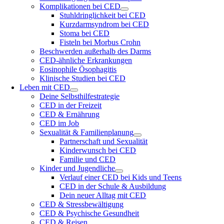
Komplikationen bei CED
Stuhldringlichkeit bei CED
Kurzdarmsyndrom bei CED
Stoma bei CED
Fisteln bei Morbus Crohn
Beschwerden außerhalb des Darms
CED-ähnliche Erkrankungen
Eosinophile Ösophagitis
Klinische Studien bei CED
Leben mit CED
Deine Selbsthilfestrategie
CED in der Freizeit
CED & Ernährung
CED im Job
Sexualität & Familienplanung
Partnerschaft und Sexualität
Kinderwunsch bei CED
Familie und CED
Kinder und Jugendliche
Verlauf einer CED bei Kids und Teens
CED in der Schule & Ausbildung
Dein neuer Alltag mit CED
CED & Stressbewältigung
CED & Psychische Gesundheit
CED & Reisen