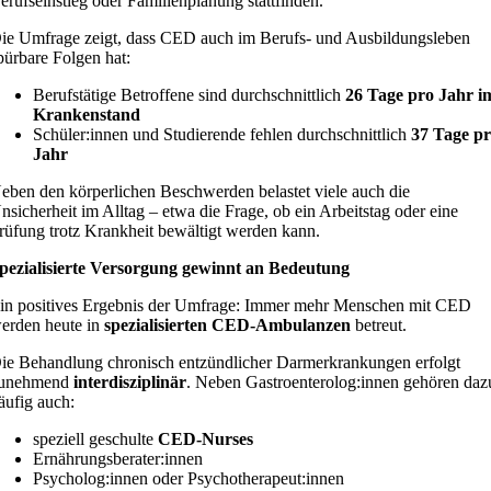
erufseinstieg oder Familienplanung stattfinden.
ie Umfrage zeigt, dass CED auch im Berufs- und Ausbildungsleben
pürbare Folgen hat:
Berufstätige Betroffene sind durchschnittlich
26 Tage pro Jahr i
Krankenstand
Schüler:innen und Studierende fehlen durchschnittlich
37 Tage p
Jahr
eben den körperlichen Beschwerden belastet viele auch die
nsicherheit im Alltag – etwa die Frage, ob ein Arbeitstag oder eine
rüfung trotz Krankheit bewältigt werden kann.
pezialisierte Versorgung gewinnt an Bedeutung
in positives Ergebnis der Umfrage: Immer mehr Menschen mit CED
erden heute in
spezialisierten CED-Ambulanzen
betreut.
ie Behandlung chronisch entzündlicher Darmerkrankungen erfolgt
unehmend
interdisziplinär
. Neben Gastroenterolog:innen gehören daz
äufig auch:
speziell geschulte
CED-Nurses
Ernährungsberater:innen
Psycholog:innen oder Psychotherapeut:innen