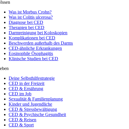
issen
Was ist Morbus Crohn?
Was ist Colitis ulcerosa?
Diagnose bei CED
Therapien bei CED
Darmreinigung bei Koloskopien
Komplikationen bei CED
Beschwerden außerhalb des Darms
CED-ähnliche Erkrankungen
Eosinophile Ösophagitis
Klinische Studien bei CED
eben
Deine Selbsthilfestrategie
CED in der Freizeit
CED & Ernährung
CED im Job
Sexualität & Familienplanung
Kinder und Jugendliche
CED & Stressbewältigung
CED & Psychische Gesundheit
CED & Reisen
CED & Sport