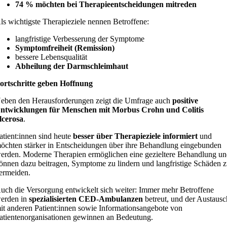
74 % möchten bei Therapieentscheidungen mitreden
ls wichtigste Therapieziele nennen Betroffene:
langfristige Verbesserung der Symptome
Symptomfreiheit (Remission)
bessere Lebensqualität
Abheilung der Darmschleimhaut
ortschritte geben Hoffnung
eben den Herausforderungen zeigt die Umfrage auch
positive
ntwicklungen für Menschen mit Morbus Crohn und Colitis
lcerosa
.
atient:innen sind heute
besser über Therapieziele informiert
und
öchten stärker in Entscheidungen über ihre Behandlung eingebunden
erden. Moderne Therapien ermöglichen eine gezieltere Behandlung u
önnen dazu beitragen, Symptome zu lindern und langfristige Schäden 
ermeiden.
uch die Versorgung entwickelt sich weiter: Immer mehr Betroffene
erden in
spezialisierten CED-Ambulanzen
betreut, und der Austausc
it anderen Patient:innen sowie Informationsangebote von
atientenorganisationen gewinnen an Bedeutung.