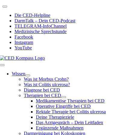
Zum
Toggle
Inhalt
Navigation
Die CED-Helpline
springen
DarmTalk – Dein CED-Podcast
TELEGRAM-InfoChannel
Medizinische Sprechstunde
Facebook
Instagram
YouTube
Toggle
Navigation
Wissen
Was ist Morbus Crohn?
Was ist Colitis ulcerosa?
Diagnose bei CED
Therapien bei CED
Medikamentöse Therapien bei CED
Operative Eingriffe bei CED
Rektale Therapie bei Colitis ulcerosa
Deine Therapieziele
Das Arztgespräch – Dein Leitfaden
Ergänzende Maßnahmen
Darmreinigung bei Koloskopien