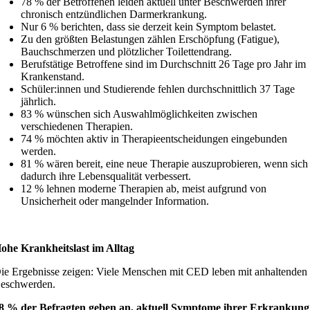
78 % der Betroffenen leiden aktuell unter Beschwerden ihrer
chronisch entzündlichen Darmerkrankung.
Nur 6 % berichten, dass sie derzeit kein Symptom belastet.
Zu den größten Belastungen zählen Erschöpfung (Fatigue),
Bauchschmerzen und plötzlicher Toilettendrang.
Berufstätige Betroffene sind im Durchschnitt 26 Tage pro Jahr im
Krankenstand.
Schüler:innen und Studierende fehlen durchschnittlich 37 Tage
jährlich.
83 % wünschen sich Auswahlmöglichkeiten zwischen
verschiedenen Therapien.
74 % möchten aktiv in Therapieentscheidungen eingebunden
werden.
81 % wären bereit, eine neue Therapie auszuprobieren, wenn sich
dadurch ihre Lebensqualität verbessert.
12 % lehnen moderne Therapien ab, meist aufgrund von
Unsicherheit oder mangelnder Information.
ohe Krankheitslast im Alltag
ie Ergebnisse zeigen: Viele Menschen mit CED leben mit anhaltenden
eschwerden.
8 % der Befragten geben an, aktuell Symptome ihrer Erkrankung