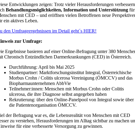
iese Entwicklungen zeigen: Trotz vieler Herausforderungen verbesser
ich
Behandlungsmöglichkeiten, Information und Unterstützung
für
enschen mit CED – und eröffnen vielen Betroffenen neue Perspektive
ür ein aktives Leben.
u den Umfrageergebnissen im Detail geht´s HIER!
inweis zur Umfrage:
ie Ergebnisse basieren auf einer Online-Befragung unter 380 Mensche
it Chronisch Entzündlichen Darmerkrankungen (CED) in Österreich.
Durchführung: April bis Mai 2025
Studienpartner: Marktforschungsinstitut Integral, Österreichische
Morbus Crohn / Colitis ulcerosa Vereinigung (ÖMCCV) und das
Biopharmaunternehmen AbbVie
Teilnehmer:innen: Menschen mit Morbus Crohn oder Colitis
ulcerosa, die ihre Diagnose selbst angegeben haben
Rekrutierung: über den Online-Panelpool von Integral sowie über
die Patientenorganisation ÖMCCV.
iel der Befragung war es, die Lebensrealität von Menschen mit CED
esser zu verstehen, Herausforderungen im Alltag sichtbar zu machen u
inweise für eine verbesserte Versorgung zu gewinnen.