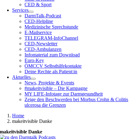
CED & Sport
Services
DarmTalk-Podcast
CED-Helpline
Medizinische Sprechstunde
E-Mailservice
TELEGRAM-InfoChannel
CED-Newsletter
CED-Ambulanzen
Infomaterial zum Download
Euro-Key
ÖMCCV Selbsthilfekontakte
Deine Rechte als Patient:in
Aktuelles
News, Projekte & Events
#makeitvisible – Die Kampagne
MY LIFE-Infotage zur Darmgesundheit
Zeige den Beschwerden bei Morbus Crohn & Colitis
ulcerosa die Grenzen
Home
makeitvisible Danke
makeitvisible Danke