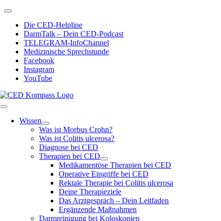
Zum
Toggle
Inhalt
Navigation
Die CED-Helpline
springen
DarmTalk – Dein CED-Podcast
TELEGRAM-InfoChannel
Medizinische Sprechstunde
Facebook
Instagram
YouTube
Toggle
Navigation
Wissen
Was ist Morbus Crohn?
Was ist Colitis ulcerosa?
Diagnose bei CED
Therapien bei CED
Medikamentöse Therapien bei CED
Operative Eingriffe bei CED
Rektale Therapie bei Colitis ulcerosa
Deine Therapieziele
Das Arztgespräch – Dein Leitfaden
Ergänzende Maßnahmen
Darmreinigung bei Koloskopien