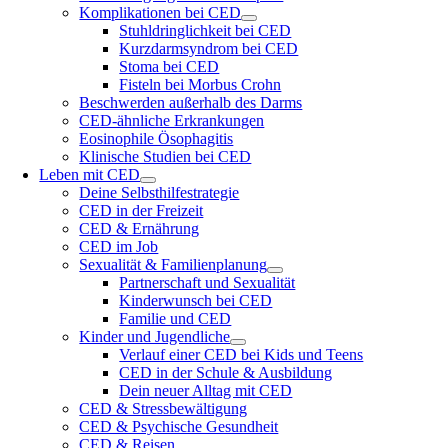
Komplikationen bei CED
Stuhldringlichkeit bei CED
Kurzdarmsyndrom bei CED
Stoma bei CED
Fisteln bei Morbus Crohn
Beschwerden außerhalb des Darms
CED-ähnliche Erkrankungen
Eosinophile Ösophagitis
Klinische Studien bei CED
Leben mit CED
Deine Selbsthilfestrategie
CED in der Freizeit
CED & Ernährung
CED im Job
Sexualität & Familienplanung
Partnerschaft und Sexualität
Kinderwunsch bei CED
Familie und CED
Kinder und Jugendliche
Verlauf einer CED bei Kids und Teens
CED in der Schule & Ausbildung
Dein neuer Alltag mit CED
CED & Stressbewältigung
CED & Psychische Gesundheit
CED & Reisen