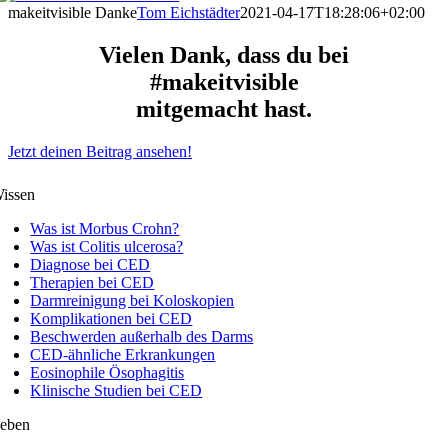
makeitvisible Danke
Tom Eichstädter
2021-04-17T18:28:06+02:00
Vielen Dank, dass du bei
#makeitvisible
mitgemacht hast.
Jetzt deinen Beitrag ansehen!
issen
Was ist Morbus Crohn?
Was ist Colitis ulcerosa?
Diagnose bei CED
Therapien bei CED
Darmreinigung bei Koloskopien
Komplikationen bei CED
Beschwerden außerhalb des Darms
CED-ähnliche Erkrankungen
Eosinophile Ösophagitis
Klinische Studien bei CED
eben