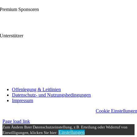
Premium Sponsoren
Unterstützer
Offenlegung & Leitlinien
Datenschutz- und Nutzungsbedingungen
Impressum
Cookie Einstellunge
Page load link
Zum Ändern Ihrer Datenschutzeinstellung, z.B. Erteilung oder Widerruf von
Einstellungen
Einwilligungen, klicken Sie hier: