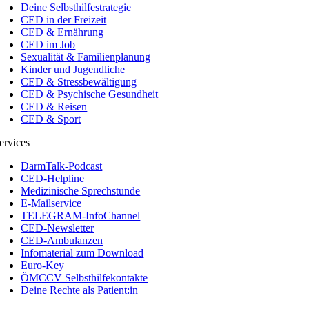
Deine Selbsthilfestrategie
CED in der Freizeit
CED & Ernährung
CED im Job
Sexualität & Familienplanung
Kinder und Jugendliche
CED & Stressbewältigung
CED & Psychische Gesundheit
CED & Reisen
CED & Sport
ervices
DarmTalk-Podcast
CED-Helpline
Medizinische Sprechstunde
E-Mailservice
TELEGRAM-InfoChannel
CED-Newsletter
CED-Ambulanzen
Infomaterial zum Download
Euro-Key
ÖMCCV Selbsthilfekontakte
Deine Rechte als Patient:in