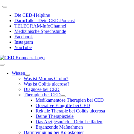
Zum
Toggle
Inhalt
Navigation
Die CED-Helpline
springen
DarmTalk – Dein CED-Podcast
TELEGRAM-InfoChannel
Medizinische Sprechstunde
Facebook
Instagram
YouTube
Toggle
Navigation
Wissen
Was ist Morbus Crohn?
Was ist Colitis ulcerosa?
Diagnose bei CED
Therapien bei CED
Medikamentöse Therapien bei CED
Operative Eingriffe bei CED
Rektale Therapie bei Colitis ulcerosa
Deine Therapieziele
Das Arztgespräch – Dein Leitfaden
Ergänzende Maßnahmen
Darmreinigung bei Koloskopien