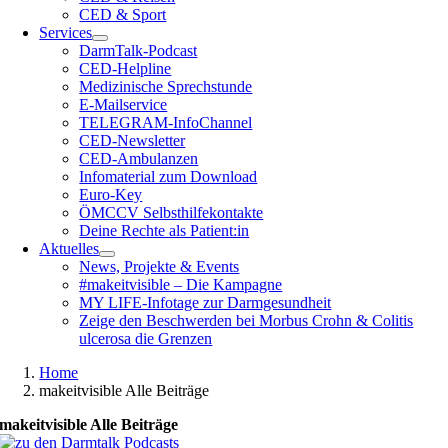
CED & Sport
Services
DarmTalk-Podcast
CED-Helpline
Medizinische Sprechstunde
E-Mailservice
TELEGRAM-InfoChannel
CED-Newsletter
CED-Ambulanzen
Infomaterial zum Download
Euro-Key
ÖMCCV Selbsthilfekontakte
Deine Rechte als Patient:in
Aktuelles
News, Projekte & Events
#makeitvisible – Die Kampagne
MY LIFE-Infotage zur Darmgesundheit
Zeige den Beschwerden bei Morbus Crohn & Colitis
ulcerosa die Grenzen
Home
makeitvisible Alle Beiträge
makeitvisible Alle Beiträge