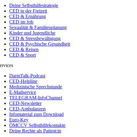
Deine Selbsthilfestrategie
CED in der Freizeit
CED & Ernährung
CED im Job
Sexualität & Familienplanung
Kinder und Jugendliche
CED & Stressbewältigung
CED & Psychische Gesundheit
CED & Reisen
CED & Sport
ervices
DarmTalk-Podcast
CED-Helpline
Medizinische Sprechstunde
E-Mailservice
TELEGRAM-InfoChannel
CED-Newsletter
CED-Ambulanzen
Infomaterial zum Download
Euro-Key
ÖMCCV Selbsthilfekontakte
Deine Rechte als Patient:in