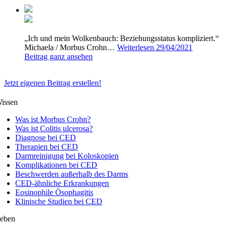
„Ich und mein Wolkenbauch: Beziehungsstatus kompliziert.“
Michaela / Morbus Crohn…
Weiterlesen
29/04/2021
Beitrag ganz ansehen
Jetzt eigenen Beitrag erstellen!
issen
Was ist Morbus Crohn?
Was ist Colitis ulcerosa?
Diagnose bei CED
Therapien bei CED
Darmreinigung bei Koloskopien
Komplikationen bei CED
Beschwerden außerhalb des Darms
CED-ähnliche Erkrankungen
Eosinophile Ösophagitis
Klinische Studien bei CED
eben