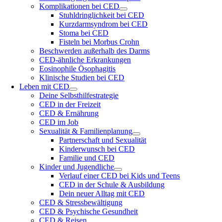
Komplikationen bei CED
Stuhldringlichkeit bei CED
Kurzdarmsyndrom bei CED
Stoma bei CED
Fisteln bei Morbus Crohn
Beschwerden außerhalb des Darms
CED-ähnliche Erkrankungen
Eosinophile Ösophagitis
Klinische Studien bei CED
Leben mit CED
Deine Selbsthilfestrategie
CED in der Freizeit
CED & Ernährung
CED im Job
Sexualität & Familienplanung
Partnerschaft und Sexualität
Kinderwunsch bei CED
Familie und CED
Kinder und Jugendliche
Verlauf einer CED bei Kids und Teens
CED in der Schule & Ausbildung
Dein neuer Alltag mit CED
CED & Stressbewältigung
CED & Psychische Gesundheit
CED & Reisen