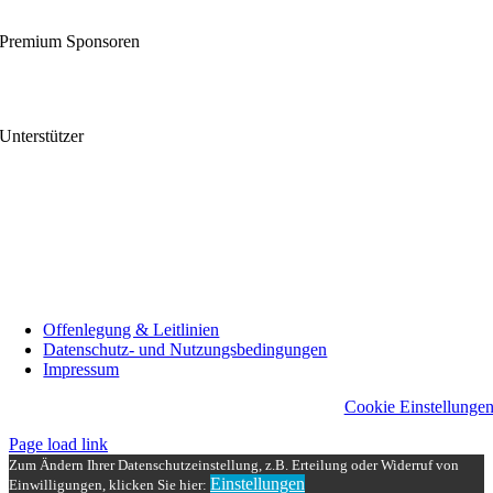
Premium Sponsoren
Unterstützer
Offenlegung & Leitlinien
Datenschutz- und Nutzungsbedingungen
Impressum
Cookie Einstellunge
Page load link
Zum Ändern Ihrer Datenschutzeinstellung, z.B. Erteilung oder Widerruf von
Einstellungen
Einwilligungen, klicken Sie hier: