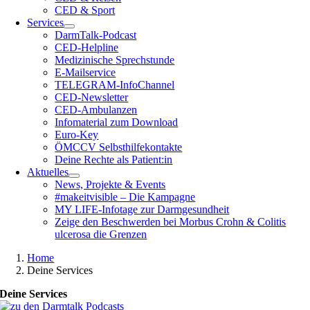
CED & Sport
Services
DarmTalk-Podcast
CED-Helpline
Medizinische Sprechstunde
E-Mailservice
TELEGRAM-InfoChannel
CED-Newsletter
CED-Ambulanzen
Infomaterial zum Download
Euro-Key
ÖMCCV Selbsthilfekontakte
Deine Rechte als Patient:in
Aktuelles
News, Projekte & Events
#makeitvisible – Die Kampagne
MY LIFE-Infotage zur Darmgesundheit
Zeige den Beschwerden bei Morbus Crohn & Colitis
ulcerosa die Grenzen
Home
Deine Services
Deine Services