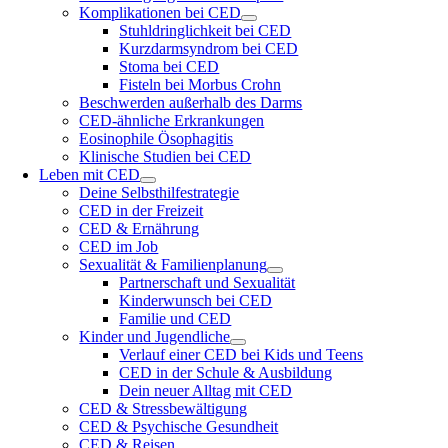
Komplikationen bei CED
Stuhldringlichkeit bei CED
Kurzdarmsyndrom bei CED
Stoma bei CED
Fisteln bei Morbus Crohn
Beschwerden außerhalb des Darms
CED-ähnliche Erkrankungen
Eosinophile Ösophagitis
Klinische Studien bei CED
Leben mit CED
Deine Selbsthilfestrategie
CED in der Freizeit
CED & Ernährung
CED im Job
Sexualität & Familienplanung
Partnerschaft und Sexualität
Kinderwunsch bei CED
Familie und CED
Kinder und Jugendliche
Verlauf einer CED bei Kids und Teens
CED in der Schule & Ausbildung
Dein neuer Alltag mit CED
CED & Stressbewältigung
CED & Psychische Gesundheit
CED & Reisen