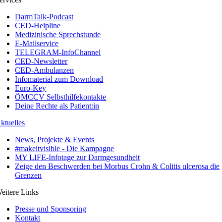
DarmTalk-Podcast
CED-Helpline
Medizinische Sprechstunde
E-Mailservice
TELEGRAM-InfoChannel
CED-Newsletter
CED-Ambulanzen
Infomaterial zum Download
Euro-Key
ÖMCCV Selbsthilfekontakte
Deine Rechte als Patient:in
ktuelles
News, Projekte & Events
#makeitvisible - Die Kampagne
MY LIFE-Infotage zur Darmgesundheit
Zeige den Beschwerden bei Morbus Crohn & Colitis ulcerosa die
Grenzen
eitere Links
Presse und Sponsoring
Kontakt