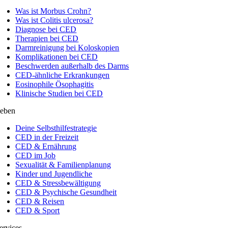
Was ist Morbus Crohn?
Was ist Colitis ulcerosa?
Diagnose bei CED
Therapien bei CED
Darmreinigung bei Koloskopien
Komplikationen bei CED
Beschwerden außerhalb des Darms
CED-ähnliche Erkrankungen
Eosinophile Ösophagitis
Klinische Studien bei CED
eben
Deine Selbsthilfestrategie
CED in der Freizeit
CED & Ernährung
CED im Job
Sexualität & Familienplanung
Kinder und Jugendliche
CED & Stressbewältigung
CED & Psychische Gesundheit
CED & Reisen
CED & Sport
ervices