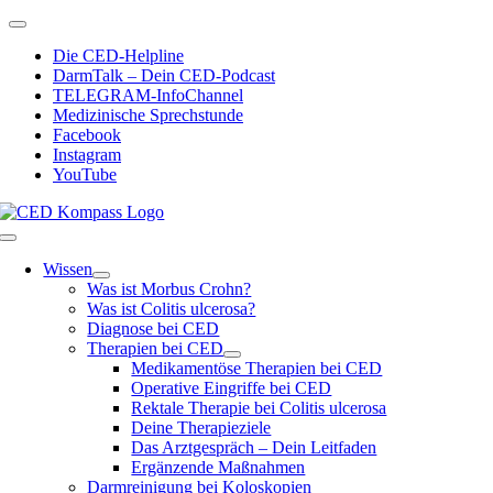
Zum
Toggle
Inhalt
Navigation
Die CED-Helpline
springen
DarmTalk – Dein CED-Podcast
TELEGRAM-InfoChannel
Medizinische Sprechstunde
Facebook
Instagram
YouTube
Toggle
Navigation
Wissen
Was ist Morbus Crohn?
Was ist Colitis ulcerosa?
Diagnose bei CED
Therapien bei CED
Medikamentöse Therapien bei CED
Operative Eingriffe bei CED
Rektale Therapie bei Colitis ulcerosa
Deine Therapieziele
Das Arztgespräch – Dein Leitfaden
Ergänzende Maßnahmen
Darmreinigung bei Koloskopien