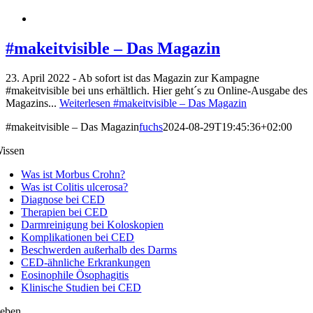
#makeitvisible – Das Magazin
23. April 2022 - Ab sofort ist das Magazin zur Kampagne
#makeitvisible bei uns erhältlich. Hier geht´s zu Online-Ausgabe des
Magazins...
Weiterlesen
#makeitvisible – Das Magazin
#makeitvisible – Das Magazin
fuchs
2024-08-29T19:45:36+02:00
issen
Was ist Morbus Crohn?
Was ist Colitis ulcerosa?
Diagnose bei CED
Therapien bei CED
Darmreinigung bei Koloskopien
Komplikationen bei CED
Beschwerden außerhalb des Darms
CED-ähnliche Erkrankungen
Eosinophile Ösophagitis
Klinische Studien bei CED
eben