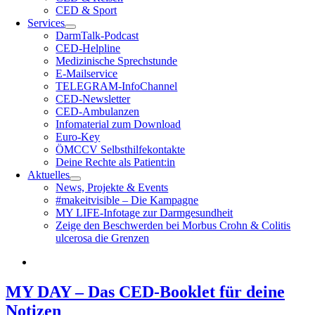
CED & Sport
Services
DarmTalk-Podcast
CED-Helpline
Medizinische Sprechstunde
E-Mailservice
TELEGRAM-InfoChannel
CED-Newsletter
CED-Ambulanzen
Infomaterial zum Download
Euro-Key
ÖMCCV Selbsthilfekontakte
Deine Rechte als Patient:in
Aktuelles
News, Projekte & Events
#makeitvisible – Die Kampagne
MY LIFE-Infotage zur Darmgesundheit
Zeige den Beschwerden bei Morbus Crohn & Colitis
ulcerosa die Grenzen
MY DAY – Das CED-Booklet für deine
Notizen