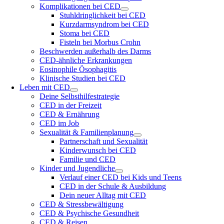
Komplikationen bei CED
Stuhldringlichkeit bei CED
Kurzdarmsyndrom bei CED
Stoma bei CED
Fisteln bei Morbus Crohn
Beschwerden außerhalb des Darms
CED-ähnliche Erkrankungen
Eosinophile Ösophagitis
Klinische Studien bei CED
Leben mit CED
Deine Selbsthilfestrategie
CED in der Freizeit
CED & Ernährung
CED im Job
Sexualität & Familienplanung
Partnerschaft und Sexualität
Kinderwunsch bei CED
Familie und CED
Kinder und Jugendliche
Verlauf einer CED bei Kids und Teens
CED in der Schule & Ausbildung
Dein neuer Alltag mit CED
CED & Stressbewältigung
CED & Psychische Gesundheit
CED & Reisen