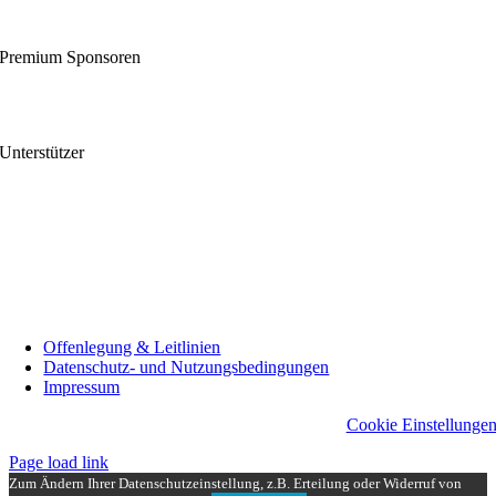
Premium Sponsoren
Unterstützer
Offenlegung & Leitlinien
Datenschutz- und Nutzungsbedingungen
Impressum
Cookie Einstellunge
Page load link
Zum Ändern Ihrer Datenschutzeinstellung, z.B. Erteilung oder Widerruf von