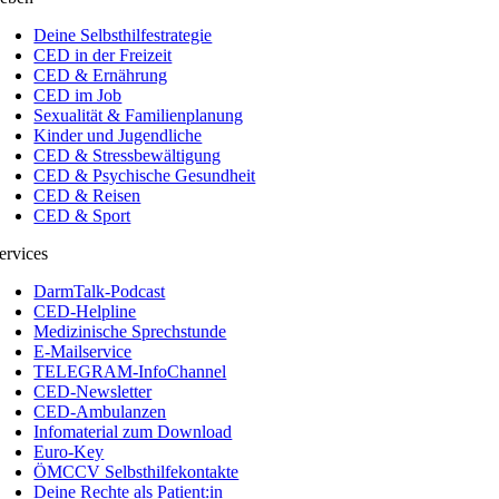
Deine Selbsthilfestrategie
CED in der Freizeit
CED & Ernährung
CED im Job
Sexualität & Familienplanung
Kinder und Jugendliche
CED & Stressbewältigung
CED & Psychische Gesundheit
CED & Reisen
CED & Sport
ervices
DarmTalk-Podcast
CED-Helpline
Medizinische Sprechstunde
E-Mailservice
TELEGRAM-InfoChannel
CED-Newsletter
CED-Ambulanzen
Infomaterial zum Download
Euro-Key
ÖMCCV Selbsthilfekontakte
Deine Rechte als Patient:in