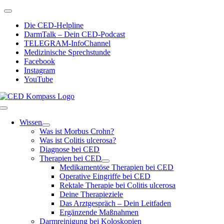
Zum
Toggle
Inhalt
Navigation
Die CED-Helpline
springen
DarmTalk – Dein CED-Podcast
TELEGRAM-InfoChannel
Medizinische Sprechstunde
Facebook
Instagram
YouTube
Toggle
Navigation
Wissen
Was ist Morbus Crohn?
Was ist Colitis ulcerosa?
Diagnose bei CED
Therapien bei CED
Medikamentöse Therapien bei CED
Operative Eingriffe bei CED
Rektale Therapie bei Colitis ulcerosa
Deine Therapieziele
Das Arztgespräch – Dein Leitfaden
Ergänzende Maßnahmen
Darmreinigung bei Koloskopien