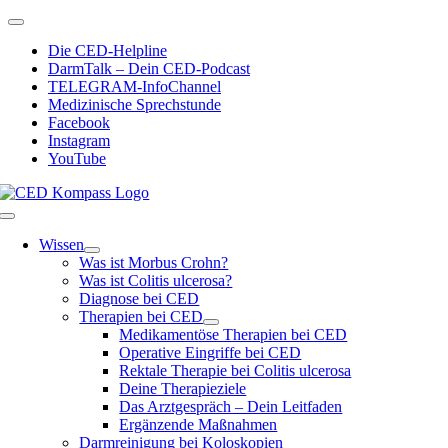
Zum
Toggle
Inhalt
Navigation
Die CED-Helpline
springen
DarmTalk – Dein CED-Podcast
TELEGRAM-InfoChannel
Medizinische Sprechstunde
Facebook
Instagram
YouTube
Toggle
Navigation
Wissen
Was ist Morbus Crohn?
Was ist Colitis ulcerosa?
Diagnose bei CED
Therapien bei CED
Medikamentöse Therapien bei CED
Operative Eingriffe bei CED
Rektale Therapie bei Colitis ulcerosa
Deine Therapieziele
Das Arztgespräch – Dein Leitfaden
Ergänzende Maßnahmen
Darmreinigung bei Koloskopien