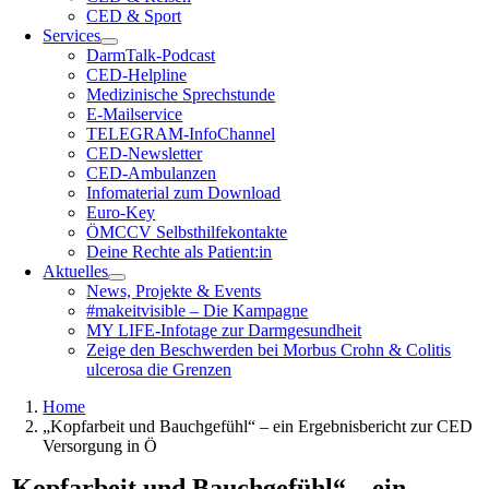
CED & Sport
Services
DarmTalk-Podcast
CED-Helpline
Medizinische Sprechstunde
E-Mailservice
TELEGRAM-InfoChannel
CED-Newsletter
CED-Ambulanzen
Infomaterial zum Download
Euro-Key
ÖMCCV Selbsthilfekontakte
Deine Rechte als Patient:in
Aktuelles
News, Projekte & Events
#makeitvisible – Die Kampagne
MY LIFE-Infotage zur Darmgesundheit
Zeige den Beschwerden bei Morbus Crohn & Colitis
ulcerosa die Grenzen
Home
„Kopfarbeit und Bauchgefühl“ – ein Ergebnisbericht zur CED
Versorgung in Ö
„Kopfarbeit und Bauchgefühl“ – ein