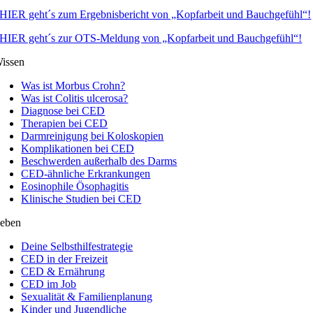
HIER geht´s zum Ergebnisbericht von „Kopfarbeit und Bauchgefühl“!
HIER geht´s zur OTS-Meldung von „Kopfarbeit und Bauchgefühl“!
issen
Was ist Morbus Crohn?
Was ist Colitis ulcerosa?
Diagnose bei CED
Therapien bei CED
Darmreinigung bei Koloskopien
Komplikationen bei CED
Beschwerden außerhalb des Darms
CED-ähnliche Erkrankungen
Eosinophile Ösophagitis
Klinische Studien bei CED
eben
Deine Selbsthilfestrategie
CED in der Freizeit
CED & Ernährung
CED im Job
Sexualität & Familienplanung
Kinder und Jugendliche