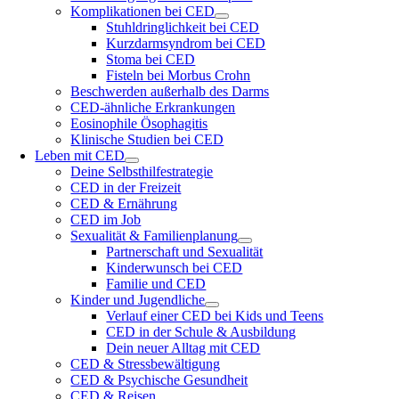
Komplikationen bei CED
Stuhldringlichkeit bei CED
Kurzdarmsyndrom bei CED
Stoma bei CED
Fisteln bei Morbus Crohn
Beschwerden außerhalb des Darms
CED-ähnliche Erkrankungen
Eosinophile Ösophagitis
Klinische Studien bei CED
Leben mit CED
Deine Selbsthilfestrategie
CED in der Freizeit
CED & Ernährung
CED im Job
Sexualität & Familienplanung
Partnerschaft und Sexualität
Kinderwunsch bei CED
Familie und CED
Kinder und Jugendliche
Verlauf einer CED bei Kids und Teens
CED in der Schule & Ausbildung
Dein neuer Alltag mit CED
CED & Stressbewältigung
CED & Psychische Gesundheit
CED & Reisen